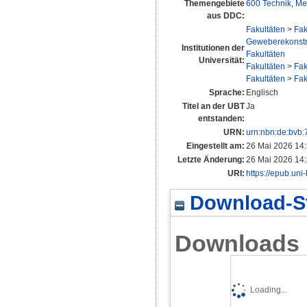
Themengebiete
600 Technik, Me
aus DDC:
Fakultäten
>
Fak
Geweberekonstru
Institutionen der
Fakultäten
Universität:
Fakultäten
>
Fak
Fakultäten
>
Fak
Sprache:
Englisch
Titel an der UBT
Ja
entstanden:
URN:
urn:nbn:de:bvb
Eingestellt am:
26 Mai 2026 14
Letzte Änderung:
26 Mai 2026 14
URI:
https://epub.uni
Download-St
Downloads
Loading...