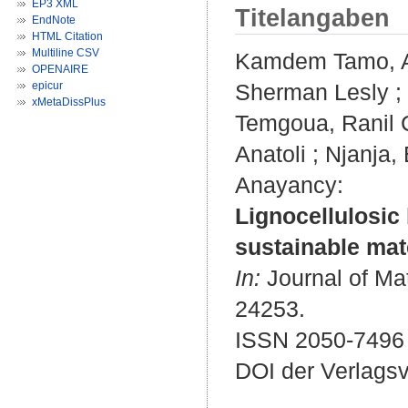
EP3 XML
Titelangaben
EndNote
HTML Citation
Multiline CSV
Kamdem Tamo, 
OPENAIRE
epicur
Sherman Lesly
;
xMetaDissPlus
Temgoua, Ranil 
Anatoli
;
Njanja,
Anayancy
:
Lignocellulosic
sustainable mate
In:
Journal of Mat
24253.
ISSN 2050-7496
DOI der Verlags