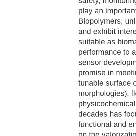
safety, monitori
play an important
Biopolymers, unli
and exhibit inter
suitable as biom
performance to ac
sensor developme
promise in meeti
tunable surface c
morphologies), fle
physicochemical 
decades has focu
functional and en
on the valorizati