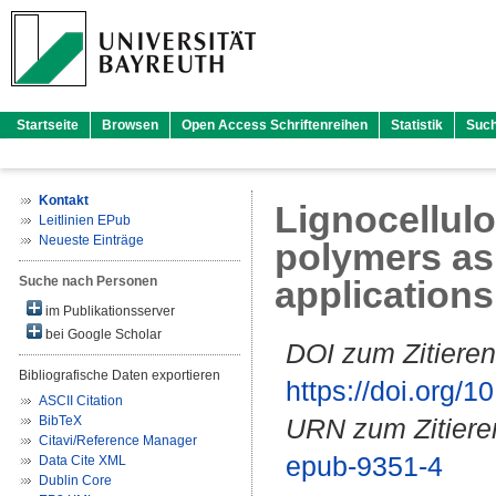
Startseite
Browsen
Open Access Schriftenreihen
Statistik
Suc
Kontakt
Lignocellulo
Leitlinien EPub
Neueste Einträge
polymers as 
Suche nach Personen
applications
im Publikationsserver
bei Google Scholar
DOI zum Zitieren
Bibliografische Daten exportieren
https://doi.org
ASCII Citation
BibTeX
URN zum Zitiere
Citavi/Reference Manager
epub-9351-4
Data Cite XML
Dublin Core