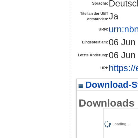
Deutsc
Sprache:
Ja
Titel an der UBT
entstanden:
urn:nb
URN:
06 Jun
Eingestellt am:
06 Jun
Letzte Änderung:
https:/
URI:
Download-St
Downloads
Loading...