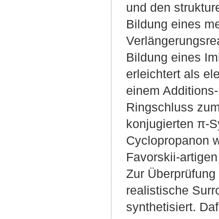
und den struktur
Bildung eines me
Verlängerungsrea
Bildung eines Im
erleichtert als e
einem Additions
Ringschluss zum 
konjugierten π-S
Cyclopropanon w
Favorskii-artige
Zur Überprüfung 
realistische Su
synthetisiert. D