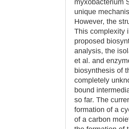
myxobacterium So
unique mechanism
However, the stru
This complexity 
proposed biosynt
analysis, the is
et al. and enzym
biosynthesis of t
completely unkno
bound intermedi
so far. The curre
formation of a 
of a carbon moie
the formation of