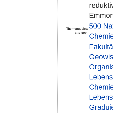
redukt
Emmons;
500 Na
Themengebiete
aus DDC:
Chemi
Fakultä
Geowis
Organi
Lebensm
Chemie
Lebensm
Gradui