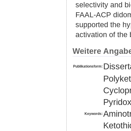
selectivity and b
FAAL-ACP didomai
supported the hy
activation of the
Weitere Angab
Disser
Publikationsform:
Polyket
Cyclopr
Pyrido
Aminotr
Keywords:
Ketothi