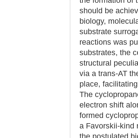
should be achiev
biology, molecula
substrate surrog
reactions was pu
substrates, the 
structural peculi
via a trans-AT t
place, facilitati
The cyclopropane
electron shift a
formed cycloprop
a Favorskii-kind
the postulated bi