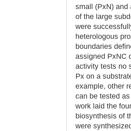
small (PxN) and 
of the large sub
were successfull
heterologous pro
boundaries defin
assigned PxNC do
activity tests n
Px on a substrat
example, other r
can be tested as
work laid the fou
biosynthesis of 
were synthesized