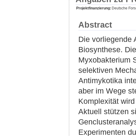
Projektfinanzierung:
Deutsche For
Abstract
Die vorliegende A
Biosynthese. Die
Myxobakterium S
selektiven Mecha
Antimykotika in
aber im Wege steh
Komplexität wird
Aktuell stützen 
Genclusteranalys
Experimenten dur