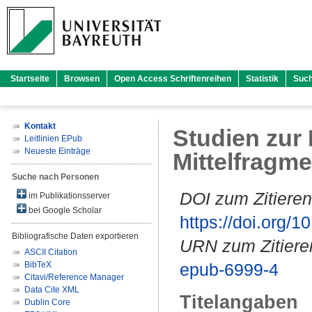
Startseite
Browsen
Open Access Schriftenreihen
Statistik
Suc
Kontakt
Studien zur
Leitlinien EPub
Neueste Einträge
Mittelfragm
Suche nach Personen
DOI zum Zitieren
im Publikationsserver
bei Google Scholar
https://doi.org
Bibliografische Daten exportieren
URN zum Zitiere
ASCII Citation
BibTeX
epub-6999-4
Citavi/Reference Manager
Data Cite XML
Titelangaben
Dublin Core