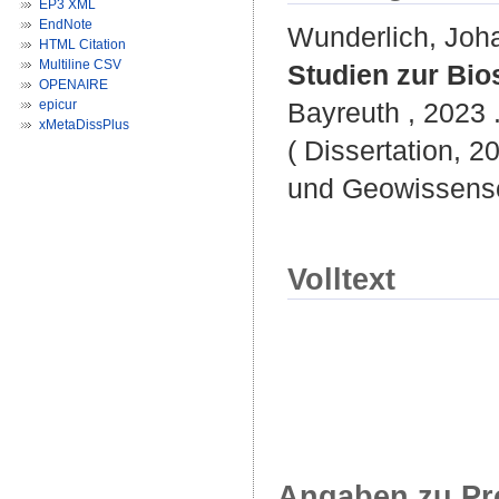
EP3 XML
EndNote
Wunderlich, Joh
HTML Citation
Multiline CSV
Studien zur Bio
OPENAIRE
epicur
Bayreuth , 2023 .
xMetaDissPlus
( Dissertation, 2
und Geowissensc
Volltext
Angaben zu Pr