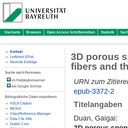
Startseite
Browsen
Open Access Schriftenreihen
Statistik
Suc
Kontakt
3D porous s
Leitlinien EPub
Neueste Einträge
fibers and t
Suche nach Personen
URN zum Zitiere
im Publikationsserver
bei Google Scholar
epub-3372-2
Bibliografische Daten exportieren
Titelangaben
ASCII Citation
BibTeX
Citavi/Reference Manager
Duan, Gaigai
:
Data Cite XML
Dublin Core
3D porous spong