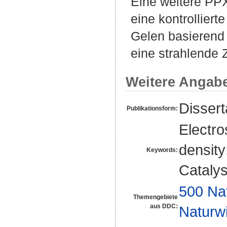
Eine weitere PP
eine kontrollier
Gelen basierend
eine strahlende 
Weitere Angab
Disser
Publikationsform:
Electro
density
Keywords:
Catalys
500 Na
Themengebiete
aus DDC:
Naturw