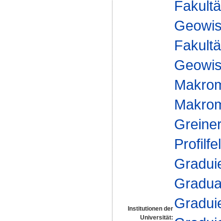
Fakultä
Geowis
Fakultä
Geowis
Makrom
Makromo
Greine
Profilfe
Gradui
Gradua
Gradui
Institutionen der
Universität: