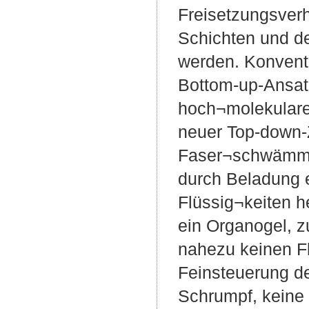
Freisetzungsverh
Schichten und d
werden. Konvent
Bottom-up-Ansat
hoch¬molekularer
neuer Top-down-Z
Faser¬schwämme
durch Beladung 
Flüssig¬keiten h
ein Organogel, z
nahezu keinen Fl
Feinsteuerung de
Schrumpf, keine 