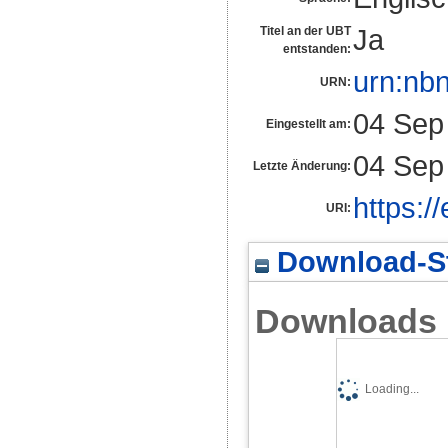
Ja
Titel an der UBT
entstanden:
urn:nb
URN:
04 Sep
Eingestellt am:
04 Sep
Letzte Änderung:
https:/
URI:
Download-St
Downloads
Loading...