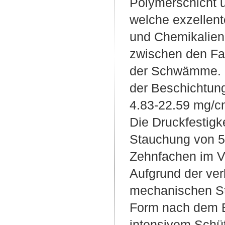
Polymerschicht u
welche exzellent
und Chemikalienb
zwischen den Fas
der Schwämme. D
der Beschichtun
4.83-22.59 mg/c
Die Druckfestig
Stauchung von 5
Zehnfachen im V
Aufgrund der ve
mechanischen St
Form nach dem E
intensivem Schüt