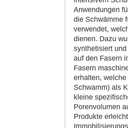
Anwendungen für
die Schwämme fü
verwendet, welc
dienen. Dazu wur
synthetisiert u
auf den Fasern i
Fasern maschinel
erhalten, welch
Schwamm) als Ka
kleine spezifisc
Porenvolumen au
Produkte erleich
Immobilisierung