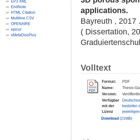
EP3 XML
EndNote
applications.
HTML Citation
Multiline CSV
Bayreuth , 2017 .
OPENAIRE
epicur
( Dissertation, 2
xMetaDissPlus
Graduiertenschu
Volltext
Format:
PDF
Name:
Thesis-Gai
Version:
Veröffentl
Verfügbar
Deutsches
mit der
bedürfen d
Lizenz
jeweilige
Download
(21MB)