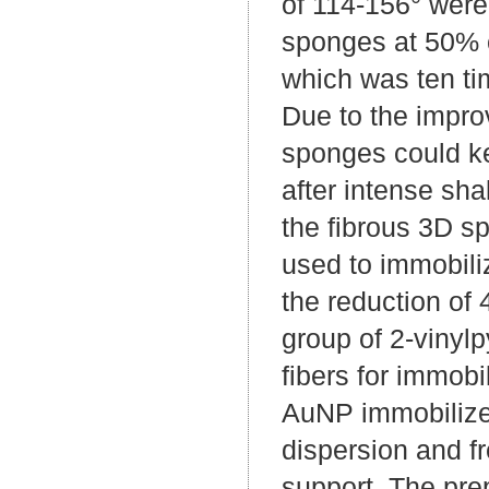
of 114-156° were
sponges at 50% c
which was ten ti
Due to the impro
sponges could kee
after intense sha
the fibrous 3D s
used to immobiliz
the reduction of 
group of 2-vinyl
fibers for immob
AuNP immobilized
dispersion and f
support. The pre