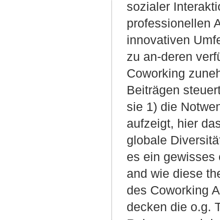
sozialer Interak
professionellen 
innovativen Umfe
zu an-deren verf
Coworking zuneh
Beiträgen steuer
sie 1) die Notwe
aufzeigt, hier da
globale Diversit
es ein gewisses o
and wie diese th
des Coworking An
decken die o.g. 