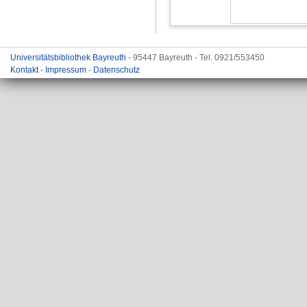
Universitätsbibliothek Bayreuth
- 95447 Bayreuth - Tel. 0921/553450
Kontakt
-
Impressum
-
Datenschutz