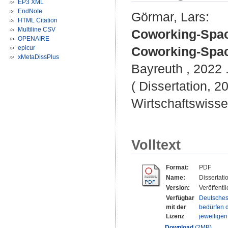
EP3 XML
EndNote
Görmar, Lars
:
HTML Citation
Multiline CSV
Coworking-Space
OPENAIRE
epicur
Coworking-Spa
xMetaDissPlus
Bayreuth , 2022 .
( Dissertation, 2
Wirtschaftswisse
Volltext
Format:
PDF
Name:
Dissertat
Version:
Veröffentl
Verfügbar
Deutsches
mit der
bedürfen d
Lizenz
jeweilige
Download
(2MB)