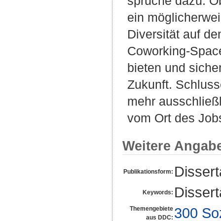
sprüche dazu. Obw
ein möglicherwei
Diversität auf d
Coworking-Space
bieten und sicher
Zukunft. Schluss
mehr ausschließ
vom Ort des Jobs
Weitere Angab
Disser
Publikationsform:
Disser
Keywords:
300 So
Themengebiete
aus DDC: