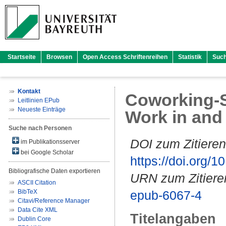
Startseite
Browsen
Open Access Schriftenreihen
Statistik
Suc
Kontakt
Coworking-S
Leitlinien EPub
Neueste Einträge
Work in and
Suche nach Personen
DOI zum Zitieren
im Publikationsserver
bei Google Scholar
https://doi.org
Bibliografische Daten exportieren
URN zum Zitiere
ASCII Citation
BibTeX
epub-6067-4
Citavi/Reference Manager
Data Cite XML
Titelangaben
Dublin Core