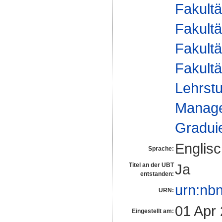
Fakultä
Fakultä
Fakultä
Fakultä
Lehrstu
Manage
Gradui
Englis
Sprache:
Ja
Titel an der UBT
entstanden:
urn:nb
URN:
01 Apr
Eingestellt am: