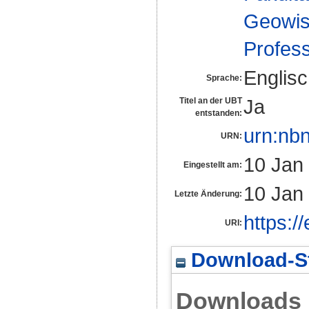
Geowis
Profes
Englis
Sprache:
Ja
Titel an der UBT
entstanden:
urn:nb
URN:
10 Jan
Eingestellt am:
10 Jan
Letzte Änderung:
https:/
URI:
Download-St
Downloads