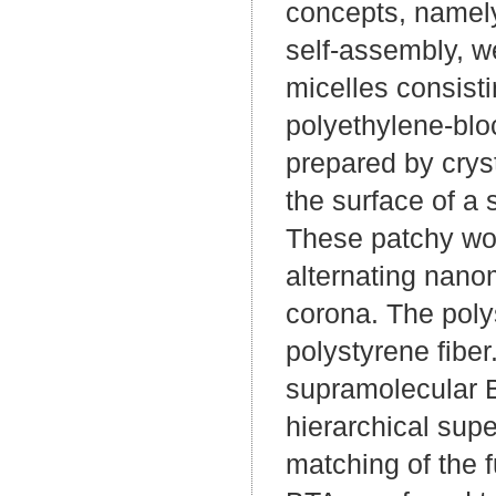
concepts, namely
self-assembly, we
micelles consisti
polyethylene-blo
prepared by crys
the surface of a 
These patchy wor
alternating nano
corona. The poly
polystyrene fiber
supramolecular B
hierarchical supe
matching of the f