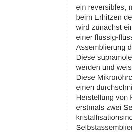
ein reversibles,
beim Erhitzen d
wird zunächst e
einer flüssig-flü
Assemblierung de
Diese supramolek
werden und weise
Diese Mikroröhr
einen durchschn
Herstellung von
erstmals zwei S
kristallisations
Selbstassemblier