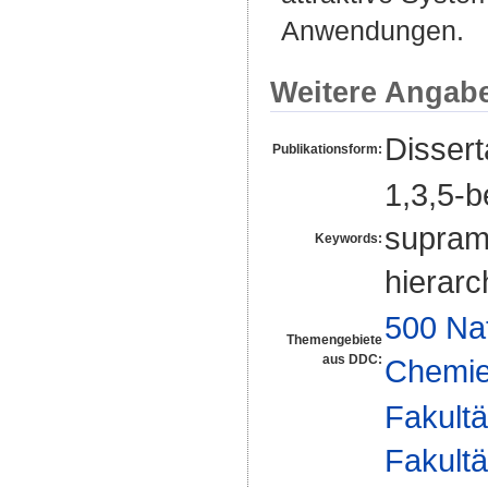
Anwendungen.
Weitere Angab
Disser
Publikationsform:
1,3,5-b
supramo
Keywords:
hierarc
500 Na
Themengebiete
aus DDC:
Chemi
Fakultä
Fakultä