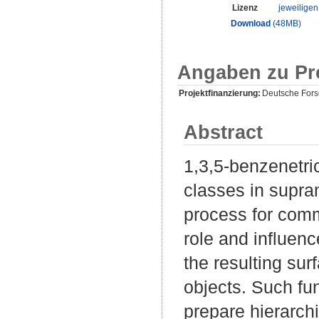
Lizenz
jeweilige
Download
(48MB)
Angaben zu Pr
Projektfinanzierung:
Deutsche For
Abstract
1,3,5-benzenetri
classes in supra
process for comm
role and influenc
the resulting su
objects. Such fu
prepare hierarchi