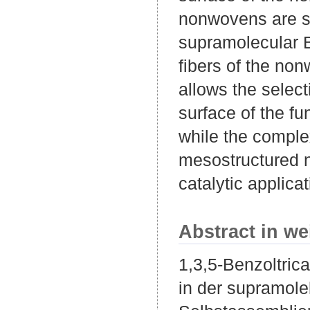
nonwovens are st
supramolecular B
fibers of the no
allows the select
surface of the f
while the comple
mesostructured n
catalytic applicat
Abstract in we
1,3,5-Benzoltric
in der supramol