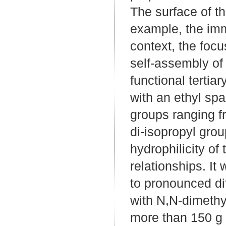
The surface of th
example, the immo
context, the focu
self-assembly of
functional tertia
with an ethyl spa
groups ranging f
di-isopropyl grou
hydrophilicity of
relationships. It
to pronounced dif
with N,N-dimethy
more than 150 g L