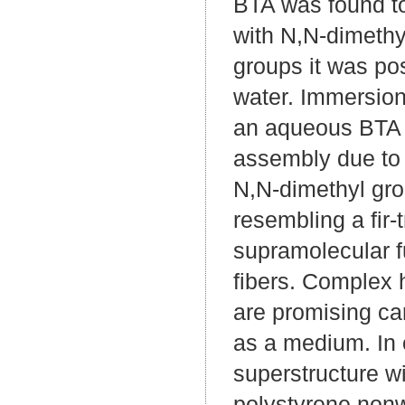
BTA was found to
with N,N-dimethy
groups it was po
water. Immersion 
an aqueous BTA s
assembly due to t
N,N-dimethyl gro
resembling a fir
supramolecular f
fibers. Complex h
are promising car
as a medium. In o
superstructure w
polystyrene nonwo