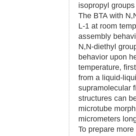
isopropyl groups 
The BTA with N,N
L-1 at room temp
assembly behavio
N,N-diethyl grou
behavior upon he
temperature, firs
from a liquid-liq
supramolecular f
structures can b
microtube morph
micrometers long
To prepare more 