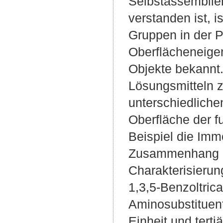
Selbstassemblie
verstanden ist, i
Gruppen in der P
Oberflächeneige
Objekte bekannt.
Lösungsmitteln z
unterschiedliche
Oberfläche der f
Beispiel die Imm
Zusammenhang li
Charakterisieru
1,3,5-Benzoltrica
Aminosubstituent
Einheit und tert