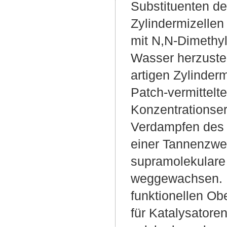
Substituenten de
Zylindermizelle
mit N,N-Dimethyl
Wasser herzustel
artigen Zylinder
Patch-vermittelt
Konzentrationse
Verdampfen des 
einer Tannenzwei
supramolekulare 
weggewachsen. K
funktionellen Ob
für Katalysator