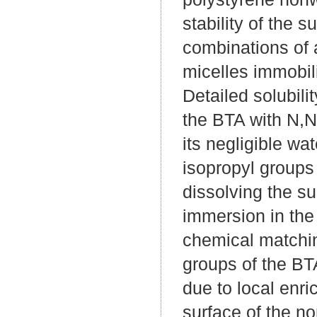
stability of the s
combinations of 
micelles immobil
Detailed solubili
the BTA with N,N-
its negligible wa
isopropyl groups 
dissolving the s
immersion in the
chemical matchin
groups of the BTA
due to local enri
surface of the n