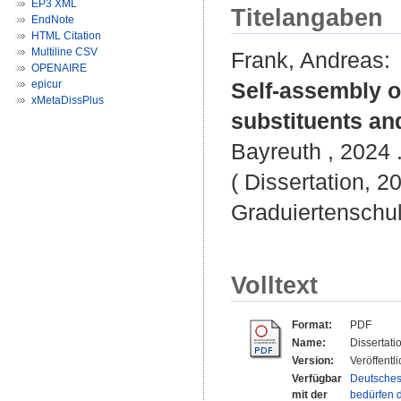
EP3 XML
Titelangaben
EndNote
HTML Citation
Multiline CSV
Frank, Andreas
:
OPENAIRE
epicur
Self-assembly o
xMetaDissPlus
substituents and
Bayreuth , 2024 .
( Dissertation, 2
Graduiertenschu
Volltext
Format:
PDF
Name:
Dissertat
Version:
Veröffentl
Verfügbar
Deutsches
mit der
bedürfen d