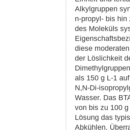
Alkylgruppen synt
n-propyl- bis hi
des Moleküls sys
Eigenschaftsbezi
diese moderaten 
der Löslichkeit 
Dimethylgruppen
als 150 g L-1 au
N,N-Di-isopropyl
Wasser. Das BTA 
von bis zu 100 g
Lösung das typi
Abkühlen. Überr