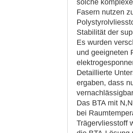
solche komplexe
Fasern nutzen z
Polystyrolvliesst
Stabilität der s
Es wurden versc
und geeigneten P
elektrogesponnen
Detaillierte Unt
ergaben, dass nu
vernachlässigbar
Das BTA mit N,N-
bei Raumtemperat
Trägervliesstoff 
die BTA-Lösung u