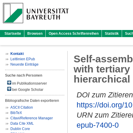
Startseite
Browsen
Open Access Schriftenreihen
Statistik
Suc
Kontakt
Self-assemb
Leitlinien EPub
Neueste Einträge
with tertiar
Suche nach Personen
hierarchical
im Publikationsserver
bei Google Scholar
DOI zum Zitieren
Bibliografische Daten exportieren
https://doi.org
ASCII Citation
BibTeX
URN zum Zitiere
Citavi/Reference Manager
epub-7400-0
Data Cite XML
Dublin Core