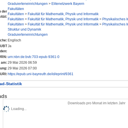
Graduierteneinrichtungen
>
Elitenetzwerk Bayern
Fakultäten
n der
Fakultäten
>
Fakultät für Mathematik, Physik und Informatik
ität:
Fakultäten
>
Fakultät für Mathematik, Physik und Informatik
>
Physikalisches In
Fakultäten
>
Fakultät für Mathematik, Physik und Informatik
>
Physikalisches In
Struktur und Dynamik
Graduierteneinrichtungen
che:
Englisch
r UBT
Ja
nden:
URN:
urn:nbn:de:bvb:703-epub-9361-0
t am:
29 Mai 2026 06:59
rung:
29 Mai 2026 07:00
URI:
https://epub.uni-bayreuth.de/id/eprint/9361
d-Statistik
ads
Downloads pro Monat im letzten Jahr
Loading...