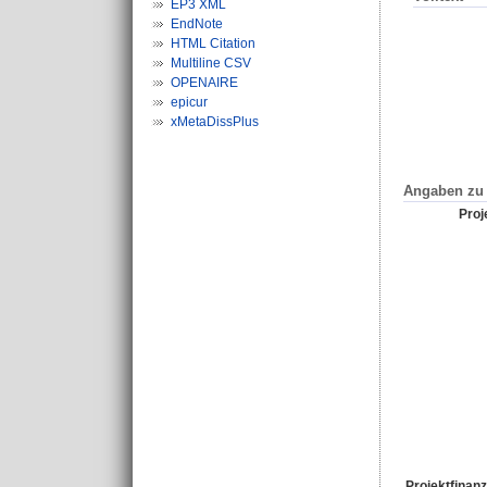
EP3 XML
EndNote
HTML Citation
Multiline CSV
OPENAIRE
epicur
xMetaDissPlus
Angaben zu 
Proje
Projektfinanz