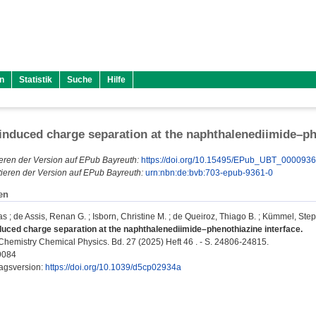
n
Statistik
Suche
Hilfe
 induced charge separation at the naphthalenediimide–ph
eren der Version auf EPub Bayreuth:
https://doi.org/10.15495/EPub_UBT_000093
ieren der Version auf EPub Bayreuth:
urn:nbn:de:bvb:703-epub-9361-0
en
as
;
de Assis, Renan G.
;
Isborn, Christine M.
;
de Queiroz, Thiago B.
;
Kümmel, Ste
nduced charge separation at the naphthalenediimide–phenothiazine interface.
Chemistry Chemical Physics. Bd. 27 (2025) Heft 46 . - S. 24806-24815.
9084
lagsversion:
https://doi.org/10.1039/d5cp02934a