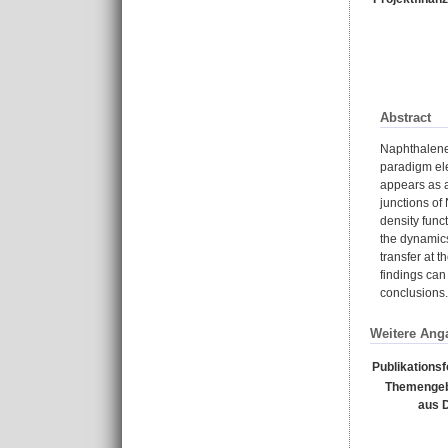
Abstract
Naphthalened
paradigm ele
appears as a
junctions of
density funct
the dynamics
transfer at 
findings can 
conclusions.
Weitere Ang
Publikations
Themengeb
aus 