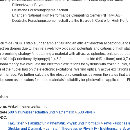
Elitenetzwerk Bayern
Deutsche Forschungsgemeinschaft
Erlangen National High Performance Computing Center (NHR@FAU)
Deutsche Forschungsgemeinschaft via the Bayreuth Centre for High Perf
iimide (NDI) is stable under ambient air and an efficient electron acceptor due to it
ctron donors due to their relatively low oxidation potentials and cations of high st
 promising strategy for obtaining a material with attractive optoelectronic propert
 N,N0-bis[3-(triethoxysilyl)propyl]-1,4,5,8- naphthalenediimide (NDI-silane) and 3,
ional theory. We calculate the electronic excitations for systems with frozen nuclei,
 of the nuclei has on the electronic excitations. We find optically active excitation
the interface. We further calculate the electronic couplings between the states that 
be seen as indicators for these materials’ suitability for photovoltaic applications. Fi
aben
form:
Artikel in einer Zeitschrift
iete
500 Naturwissenschaften und Mathematik
>
530 Physik
DDC:
Fakultäten
>
Fakultät für Mathematik, Physik und Informatik
>
Physikalisches In
Struktur und Dynamik
>
Lehrstuhl Theoretische Physik IV - Elektronische Str