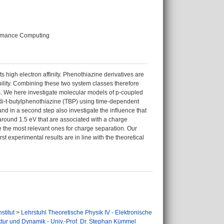
ormance Computing
s high electron affinity. Phenothiazine derivatives are
ability. Combining these two system classes therefore
ies. We here investigate molecular models of p-coupled
7-di-t-butylphenothiazine (TBP) using time-dependent
 and in a second step also investigate the influence that
s around 1.5 eV that are associated with a charge
are the most relevant ones for charge separation. Our
rst experimental results are in line with the theoretical
stitut
>
Lehrstuhl Theoretische Physik IV - Elektronische
uktur und Dynamik - Univ.-Prof. Dr. Stephan Kümmel