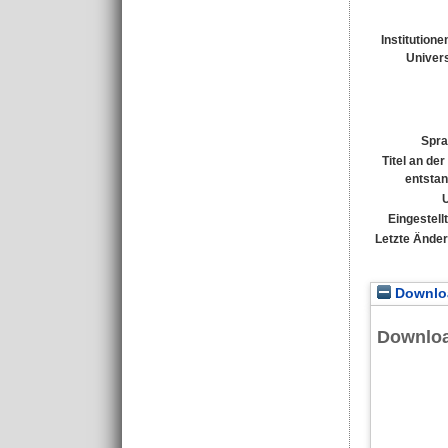
Institutione
Univers
Spra
Titel an de
entsta
Eingestell
Letzte Ände
Downloa
Downlo