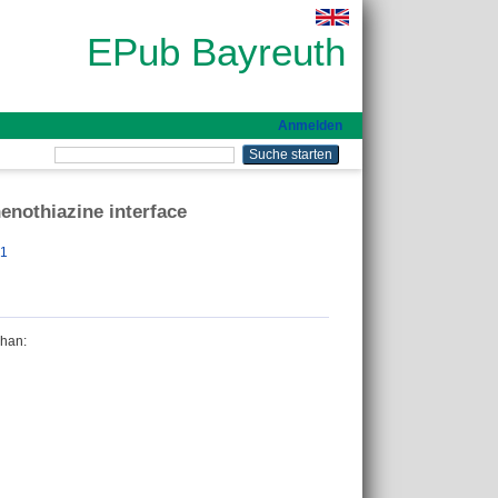
EPub Bayreuth
Anmelden
enothiazine interface
61
phan
: