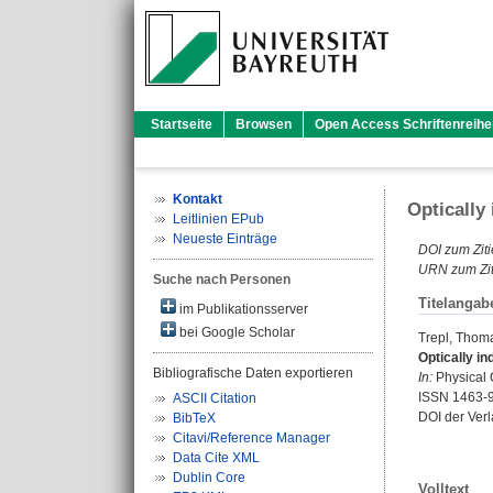
Startseite
Browsen
Open Access Schriftenreihe
Kontakt
Optically
Leitlinien EPub
Neueste Einträge
DOI zum Ziti
URN zum Zit
Suche nach Personen
Titelangab
im Publikationsserver
bei Google Scholar
Trepl, Thom
Optically i
Bibliografische Daten exportieren
In:
Physical 
ISSN 1463-
ASCII Citation
DOI der Ver
BibTeX
Citavi/Reference Manager
Data Cite XML
Dublin Core
Volltext