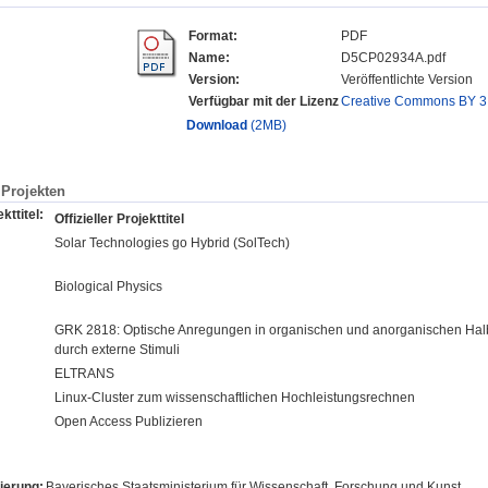
Format:
PDF
Name:
D5CP02934A.pdf
Version:
Veröffentlichte Version
Verfügbar mit der Lizenz
Creative Commons BY 3
Download
(2MB)
Projekten
kttitel:
Offizieller Projekttitel
Solar Technologies go Hybrid (SolTech)
Biological Physics
GRK 2818: Optische Anregungen in organischen und anorganischen Halbl
durch externe Stimuli
ELTRANS
Linux-Cluster zum wissenschaftlichen Hochleistungsrechnen
Open Access Publizieren
ierung:
Bayerisches Staatsministerium für Wissenschaft, Forschung und Kunst