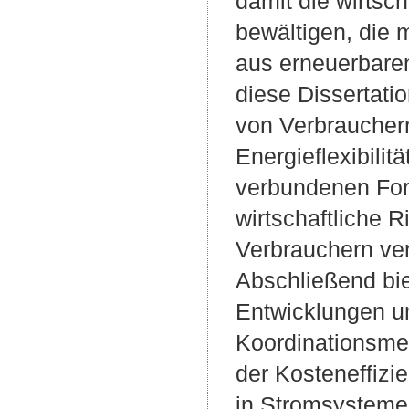
damit die wirtsc
bewältigen, die
aus erneuerbare
diese Dissertatio
von Verbraucher
Energieflexibilit
verbundenen Fors
wirtschaftliche R
Verbrauchern ve
Abschließend bie
Entwicklungen u
Koordinationsme
der Kosteneffizi
in Stromsystemen