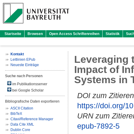
Startseite
Browsen
Open Access Schriftenreihen
Statistik
Suc
Kontakt
Leveraging 
Leitlinien EPub
Neueste Einträge
Impact of In
Suche nach Personen
Systems in T
im Publikationsserver
bei Google Scholar
DOI zum Zitieren
Bibliografische Daten exportieren
https://doi.org
ASCII Citation
BibTeX
URN zum Zitiere
Citavi/Reference Manager
epub-7892-5
Data Cite XML
Dublin Core