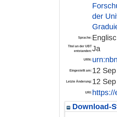
Forsch
der Uni
Gradui
Englis
Sprache:
Ja
Titel an der UBT
entstanden:
urn:nb
URN:
12 Sep
Eingestellt am:
12 Sep
Letzte Änderung:
https:/
URI:
Download-St