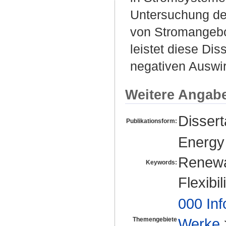
Untersuchung der
von Stromangebot
leistet diese Di
negativen Auswi
Weitere Angab
Disser
Publikationsform:
Energy 
Renewa
Keywords:
Flexibi
000 Inf
Werke
Themengebiete