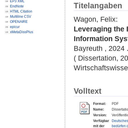
EP3 XML
Titelangaben
EndNote
HTML Citation
Multiline CSV
Wagon, Felix
:
OPENAIRE
epicur
Leveraging the 
xMetaDissPlus
Information Syst
Bayreuth , 2024 .
( Dissertation, 2
Wirtschaftswisse
Volltext
Format:
PDF
Name:
Dissertat
Version:
Veröffentl
Verfügbar
Deutsches
mit der
bedürfen d