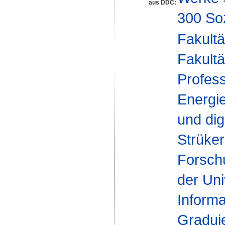
aus DDC:
300 So
Fakultä
Fakultä
Profess
Energi
und dig
Strüker
Forsch
der Uni
Inform
Gradui