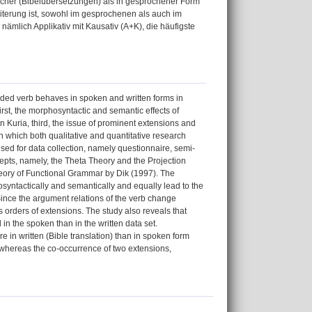
licher (Bibelübersetzungen) als in gesprochener Form
eiterung ist, sowohl im gesprochenen als auch im
mlich Applikativ mit Kausativ (A+K), die häufigste
nded verb behaves in spoken and written forms in
rst, the morphosyntactic and semantic effects of
n Kuria, third, the issue of prominent extensions and
n which both qualitative and quantitative research
sed for data collection, namely questionnaire, semi-
ncepts, namely, the Theta Theory and the Projection
eory of Functional Grammar by Dik (1997). The
osyntactically and semantically and equally lead to the
Since the argument relations of the verb change
s orders of extensions. The study also reveals that
in the spoken than in the written data set.
in written (Bible translation) than in spoken form
s whereas the co-occurrence of two extensions,