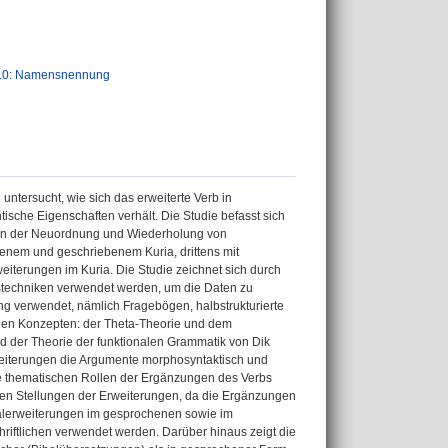
.0: Namensnennung
 untersucht, wie sich das erweiterte Verb in
sche Eigenschaften verhält. Die Studie befasst sich
onen der Neuordnung und Wiederholung von
nem und geschriebenem Kuria, drittens mit
eiterungen im Kuria. Die Studie zeichnet sich durch
gstechniken verwendet werden, um die Daten zu
g verwendet, nämlich Fragebögen, halbstrukturierte
ischen Konzepten: der Theta-Theorie und dem
d der Theorie der funktionalen Grammatik von Dik
eiterungen die Argumente morphosyntaktisch und
e thematischen Rollen der Ergänzungen des Verbs
nen Stellungen der Erweiterungen, da die Ergänzungen
rbalerweiterungen im gesprochenen sowie im
riftlichen verwendet werden. Darüber hinaus zeigt die