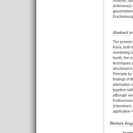
Analyse, das
(Interviews)
geschriebene
Erscheinung
Abstract i
The present 
Kuria, both 
reordering a
fourth, the 
techniques a
structured i
Principle b
findings of 
alternation 
together wit
although ver
Furthermore,
(interviews)
applicative 
Weitere Ang