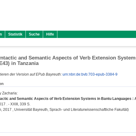
n
Statistik
Suche
Hilfe
tactic and Semantic Aspects of Verb Extension System
(E43) in Tanzania
ieren der Version auf EPub Bayreuth:
urn:nbn:de:bvb:703-epub-3384-9
en
y Zacharia
:
ctic and Semantic Aspects of Verb Extension Systems in Bantu Languages : A 
17 . - XXIII, 339 S.
on, 2017 , Universität Bayreuth, Sprach- und Literaturwissenschaftliche Fakultät)