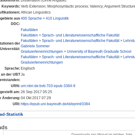
kationsform:
Dissertation (Ohne Angabe)
Keywords:
Verb Extension; Morphosyntactic process; Valency; Argument Struct
ifikationen:
African Linguistics
gebiete aus
400 Sprache
>
410 Linguistik
DDC:
Fakultäten
Fakultäten
>
Sprach- und Literaturwissenschaftliche Fakultät
Fakultäten
>
Sprach- und Literaturwissenschaftliche Fakultät
>
Lehrstu
itutionen der
Gabriele Sommer
Universität:
Graduierteneinrichtungen
>
University of Bayreuth Graduate School
Fakultäten
>
Sprach- und Literaturwissenschaftliche Fakultät
>
Lehrstu
Graduierteneinrichtungen
Sprache:
Englisch
l an der UBT
Ja
entstanden:
URN:
urn:nbn:de:bvb:703-epub-3384-9
gestellt am:
26 Sep 2017 05:25
e Änderung:
04 Okt 2017 07:29
URI:
https://epub.uni-bayreuth.de/id/eprint/3384
d-Statistik
ads
Downloads pro Monat im letzten Jahr