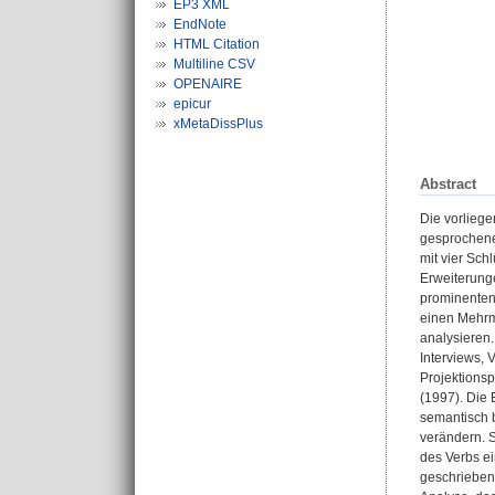
EP3 XML
EndNote
HTML Citation
Multiline CSV
OPENAIRE
epicur
xMetaDissPlus
Abstract
Die vorliege
gesprochenen
mit vier Sc
Erweiterung
prominenten 
einen Mehrm
analysieren
Interviews, 
Projektions
(1997). Die
semantisch 
verändern. 
des Verbs ei
geschriebene