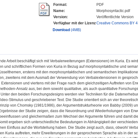
Format:
PDF
Name:
Morphosyntactic.pdf
Version:
Veröffentlichte Version
Verfügbar mit der Lizenz
Creative Commons BY 4
Download
(4MB)
nde Arbeit beschäftigt sich mit Verbalerweiterungen (Extensionen) im Kuria. Es wird
 und schriftlichen Formen von Kuria in Bezug auf morphosyntaktische und semanti
hlüsselthemen, erstens mit den morphosyntaktischen und semantischen Implikati
en, zweitens mit dem Ausmaß der Verwendung von Verbalextensionen in gesproche
Extensionen und viertens mit der Frage nach dem gleichzeitigen Auftreten von Erw
ethoden-Ansatz aus, bei dem sowohl qualitative, als auch quantitative Forschun
. Unter den beiden Forschungsdesigns werden vier Techniken für die Datenerhebun
Video-Stimulus und geschriebener Text. Die Studie orientiert sich an vier theoret
prinzip von Chomsky (1981/1986), der Argumentstrukturheorie von Babby (2009) un
 Ergebnisse der Studie zeigen, dass die Neuordnung und Wiederholungen von Erw
beeinflussen und gleichermaßen zum Wechsel der Argumente führen und damit di
Somit ergeben sich unterschiedliche Bedeutungen in Abhängigkeit der verschiede
nen Einfluss auf die Wortstellung haben. Die Studie zeigt auch, dass, obwohl Ve
n Kuria auftreten, mehr Erweiterungen in der gesprochenen Sprache als in der sch