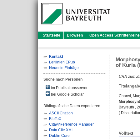
Startseite
Browsen
Open Access Schriftenreihe
Kontakt
Morphosyn
Leitlinien EPub
of Kuria 
Neueste Einträge
URN zum Zit
Suche nach Personen
Titelangab
im Publikationsserver
bei Google Scholar
Charwi, Mar
Morphosynta
Bibliografische Daten exportieren
Bayreuth , 20
( Dissertati
ASCII Citation
BibTeX
Citavi/Reference Manager
Data Cite XML
Volltext
Dublin Core