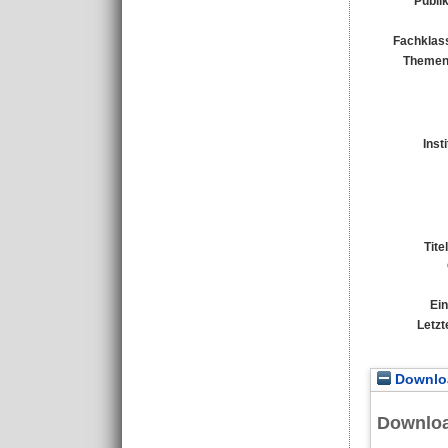
Publi
Fachklass
Themen
Inst
Tite
Ein
Letzt
Downloa
Downlo