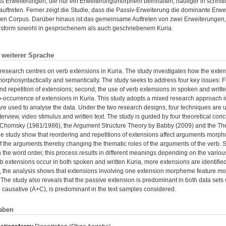
s Erweiterungen, die nur ein Erweiterungsmorphem beinhalten, häufiger in schrift
 auftreten. Ferner zeigt die Studie, dass die Passiv-Erweiterung die dominante Erw
n Corpus. Darüber hinaus ist das gemeinsame Auftreten von zwei Erweiterungen, nä
sform sowohl in gesprochenem als auch geschriebenem Kuria.
n weiterer Sprache
research centres on verb extensions in Kuria. The study investigates how the exte
morphosyntactically and semantically. The study seeks to address four key issues: Fi
nd repetition of extensions; second, the use of verb extensions in spoken and writte
co-occurrence of extensions in Kuria. This study adopts a mixed research approach i
re used to analyse the data. Under the two research designs, four techniques are u
nterview, video stimulus and written text. The study is guided by four theoretical co
y Chomsky (1981/1986), the Argument Structure Theory by Babby (2009) and the Th
the study show that reordering and repetitions of extensions affect arguments morph
of the arguments thereby changing the thematic roles of the arguments of the verb. 
h the word order, this process results in different meanings depending on the variou
b extensions occur in both spoken and written Kuria, more extensions are identified 
 the analysis shows that extensions involving one extension morpheme feature more 
. The study also reveals that the passive extension is predominant in both data set
+ causative (A+C), is predominant in the text samples considered.
aben