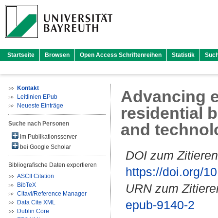
Startseite
Browsen
Open Access Schriftenreihen
Statistik
Suc
Kontakt
Advancing en
Leitlinien EPub
Neueste Einträge
residential 
Suche nach Personen
and technol
im Publikationsserver
bei Google Scholar
DOI zum Zitieren
Bibliografische Daten exportieren
https://doi.org
ASCII Citation
BibTeX
URN zum Zitiere
Citavi/Reference Manager
epub-9140-2
Data Cite XML
Dublin Core