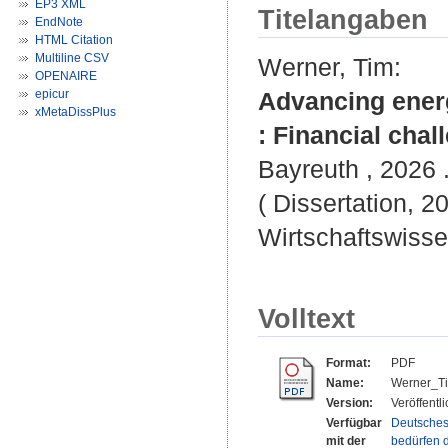
EP3 XML
Titelangaben
EndNote
HTML Citation
Multiline CSV
Werner, Tim
:
OPENAIRE
epicur
Advancing energy
xMetaDissPlus
: Financial cha
Bayreuth , 2026 .
( Dissertation, 2
Wirtschaftswisse
Volltext
Format:
PDF
Name:
Werner_Ti
Version:
Veröffentl
Verfügbar
Deutsches
mit der
bedürfen d