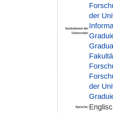
Forsch
der Uni
Inform
Institutionen der
Universität:
Gradui
Gradua
Fakultä
Forsch
Forsch
der Uni
Gradui
Englis
Sprache: