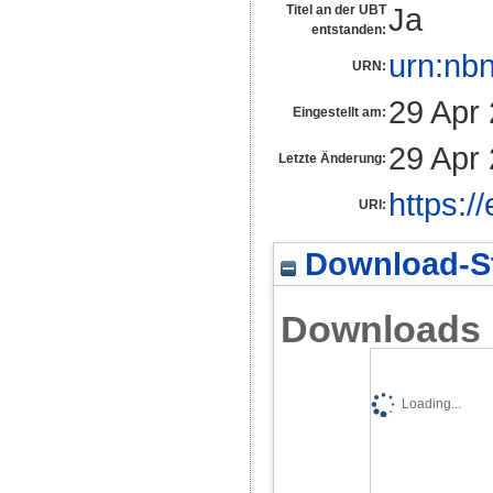
Ja
Titel an der UBT
entstanden:
urn:nb
URN:
29 Apr
Eingestellt am:
29 Apr
Letzte Änderung:
https:/
URI:
Download-St
Downloads
Loading...