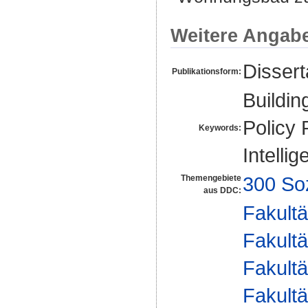
Weitere Angab
Disser
Publikationsform:
Buildin
Policy 
Keywords:
Intelli
300 So
Themengebiete
aus DDC:
Fakultä
Fakultä
Fakultä
Fakultä