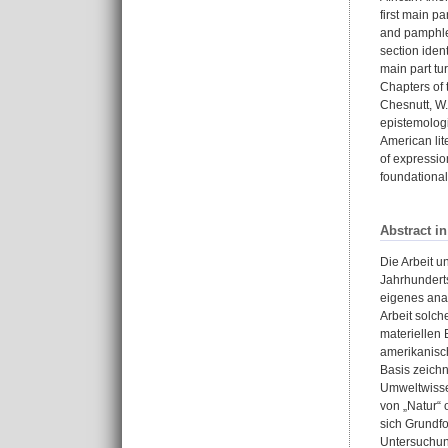
first main p
and pamphlet
section iden
main part tu
Chapters of 
Chesnutt, W.
epistemologi
American lit
of expressio
foundational
Abstract i
Die Arbeit u
Jahrhunderts
eigenes ana
Arbeit solch
materiellen 
amerikanisch
Basis zeich
Umweltwissen
von „Natur“ 
sich Grundf
Untersuchun