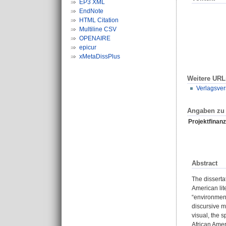
EP3 XML
EndNote
HTML Citation
Multiline CSV
OPENAIRE
epicur
xMetaDissPlus
Weitere URL
Verlagsver
Angaben zu 
Projektfinanz
Abstract
The disserta
American lit
“environment
discursive m
visual, the 
African Amer