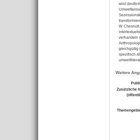
wird deutlic
Umweltwisse
Sezessionsk
transformie
W. Chesnutt,
intertextue
verhandeln s
Anthropologi
gleichgültig
spezifisch a
umweltlitera
Weitere Ang
Publ
Zusätzliche 
(öffentl
Themengebie