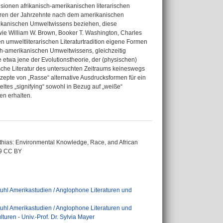
sionen afrikanisch-amerikanischen literarischen
toren der Jahrzehnte nach dem amerikanischen
rikanischen Umweltwissens beziehen, diese
wie William W. Brown, Booker T. Washington, Charles
n umweltliterarischen Literaturtradition eigene Formen
ch-amerikanischen Umweltwissens, gleichzeitig
 etwa jene der Evolutionstheorie, der (physischen)
nische Literatur des untersuchten Zeitraums keineswegs
zepte von „Rasse“ alternative Ausdrucksformen für ein
eltes „signifying“ sowohl in Bezug auf „weiße“
en erhalten.
atthias: Environmental Knowledge, Race, and African
-9 CC BY
uhl Amerikastudien / Anglophone Literaturen und
uhl Amerikastudien / Anglophone Literaturen und
uren - Univ.-Prof. Dr. Sylvia Mayer