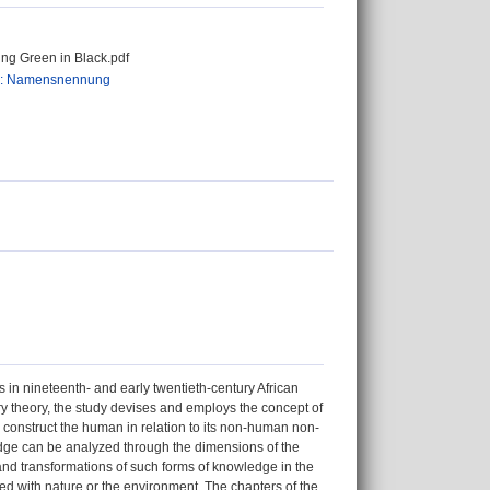
ing Green in Black.pdf
0: Namensnennung
n nineteenth- and early twentieth-century African
ry theory, the study devises and employs the concept of
construct the human in relation to its non-human non-
ledge can be analyzed through the dimensions of the
s and transformations of such forms of knowledge in the
rned with nature or the environment. The chapters of the