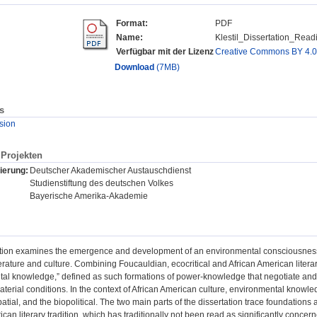
Format:
PDF
Name:
Klestil_Dissertation_Read
Verfügbar mit der Lizenz
Creative Commons BY 4.
Download
(7MB)
s
sion
Projekten
ierung:
Deutscher Akademischer Austauschdienst
Studienstiftung des deutschen Volkes
Bayerische Amerika-Akademie
tion examines the emergence and development of an environmental consciousness i
erature and culture. Combining Foucauldian, ecocritical and African American litera
al knowledge,” defined as such formations of power-knowledge that negotiate and 
aterial conditions. In the context of African American culture, environmental know
spatial, and the biopolitical. The two main parts of the dissertation trace foundation
ican literary tradition, which has traditionally not been read as significantly conce