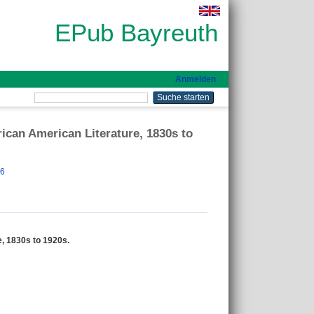
EPub Bayreuth
Anmelden
ican American Literature, 1830s to
16
, 1830s to 1920s.