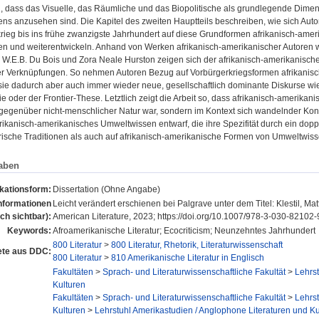
h, dass das Visuelle, das Räumliche und das Biopolitische als grundlegende Dimen
ns anzusehen sind. Die Kapitel des zweiten Hauptteils beschreiben, wie sich Au
rieg bis ins frühe zwanzigste Jahrhundert auf diese Grundformen afrikanisch-ame
ren und weiterentwickeln. Anhand von Werken afrikanisch-amerikanischer Autoren 
 W.E.B. Du Bois und Zora Neale Hurston zeigen sich der afrikanisch-amerikanische
ller Verknüpfungen. So nehmen Autoren Bezug auf Vorbürgerkriegsformen afrikanis
ie dadurch aber auch immer wieder neue, gesellschaftlich dominante Diskurse wie
e oder der Frontier-These. Letztlich zeigt die Arbeit so, dass afrikanisch-amerika
 gegenüber nicht-menschlicher Natur war, sondern im Kontext sich wandelnder Kon
frikanisch-amerikanisches Umweltwissen entwarf, die ihre Spezifität durch ein dopp
rische Traditionen als auch auf afrikanisch-amerikanische Formen von Umweltwiss
aben
ikationsform:
Dissertation (Ohne Angabe)
Informationen
Leicht verändert erschienen bei Palgrave unter dem Titel: Klestil, M
ich sichtbar):
American Literature, 2023; https://doi.org/10.1007/978-3-030-82102
Keywords:
Afroamerikanische Literatur; Ecocriticism; Neunzehntes Jahrhundert
800 Literatur
>
800 Literatur, Rhetorik, Literaturwissenschaft
te aus DDC:
800 Literatur
>
810 Amerikanische Literatur in Englisch
Fakultäten
>
Sprach- und Literaturwissenschaftliche Fakultät
>
Lehrst
Kulturen
Fakultäten
>
Sprach- und Literaturwissenschaftliche Fakultät
>
Lehrst
Kulturen
>
Lehrstuhl Amerikastudien / Anglophone Literaturen und Kult