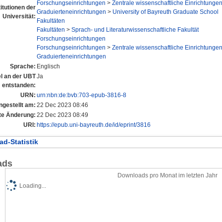
Forschungseinrichtungen
>
Zentrale wissenschaftliche Einrichtunge
titutionen der
Graduierteneinrichtungen
>
University of Bayreuth Graduate School
Universität:
Fakultäten
Fakultäten
>
Sprach- und Literaturwissenschaftliche Fakultät
Forschungseinrichtungen
Forschungseinrichtungen
>
Zentrale wissenschaftliche Einrichtunge
Graduierteneinrichtungen
Sprache:
Englisch
el an der UBT
Ja
entstanden:
URN:
urn:nbn:de:bvb:703-epub-3816-8
ngestellt am:
22 Dec 2023 08:46
te Änderung:
22 Dec 2023 08:49
URI:
https://epub.uni-bayreuth.de/id/eprint/3816
d-Statistik
ads
Downloads pro Monat im letzten Jahr
Loading...