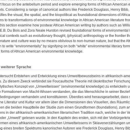
art focus on the antebellum period and explore emerging forms of African American 
s. Considering a range of canonical authors like Frederick Douglass, Henry Bibb, a
tifies the visual, the spatial, and the biopolitical as foundational dimensions of 
rns to transformations of environmental knowledge in African American literature fro
this section examine how postwar African American writing by authors such as Wil
E.B. Du Bois and Zora Neale Hurston revised foundational forms of environmental kn
cal contexts such as evolutionary thought, (physical) anthropology or the frontier t
erature and culture was by no means oblivious to non-human nature, but that the Afri
n to write “environmentally” by signifying on both “white” environmental literary for
 forms of African American environmental knowledge.
n weiterer Sprache
ntersucht Entstehen und Entwicklung eines Umweltbewusstseins in afrikanisch-ameri
. Zu diesem Zweck verbindet sie Foucaultsche Theorie mit ökokritischer Forschun
lytisches Konzept von „Umweltwissen“ (environmental knowledge) zu entwickeln 
e Formationen von Macht-Wissen verstanden, die das Menschliche in seiner Bezieh
Bedingungen verhandeln und konstituieren. Überdies wird herausgearbeitet, dass 
e Literatur und Kultur vor allem über die Dimensionen des Visuellen, des Räumlich
nen die beiden Hauptteile der Studie zum einen Grundformen (foundations), zum a
s in der afrikanisch-amerikanischen literarischen Tradition nach, welche in der 
oder „Umwelt“ gelesen wurde. In den Kapiteln des ersten, sich mit der Vorbürgerkri
ormen eines afrikanisch-amerikanischen Umweltwissens in Sklavenerzählungen und 
g eines breiten Spektrums kanonischer Autoren wie Frederick Douglass, Henry Bib