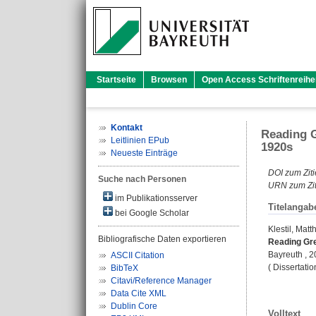
Startseite
Browsen
Open Access Schriftenreihe
Kontakt
Reading G
Leitlinien EPub
1920s
Neueste Einträge
DOI zum Ziti
Suche nach Personen
URN zum Zit
im Publikationsserver
Titelangab
bei Google Scholar
Klestil, Matt
Bibliografische Daten exportieren
Reading Gre
Bayreuth , 20
ASCII Citation
( Dissertati
BibTeX
Citavi/Reference Manager
Data Cite XML
Dublin Core
Volltext