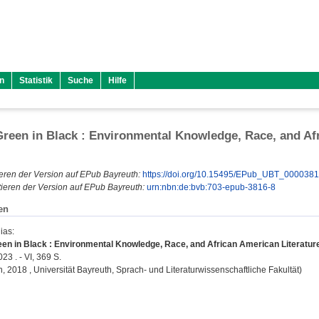
n
Statistik
Suche
Hilfe
reen in Black : Environmental Knowledge, Race, and Afr
eren der Version auf EPub Bayreuth:
https://doi.org/10.15495/EPub_UBT_000038
ieren der Version auf EPub Bayreuth:
urn:nbn:de:bvb:703-epub-3816-8
en
hias
:
en in Black : Environmental Knowledge, Race, and African American Literature
23 . - VI, 369 S.
on, 2018 , Universität Bayreuth, Sprach- und Literaturwissenschaftliche Fakultät)