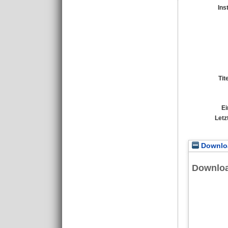
Ins
Tit
Ei
Letz
Downloa
Downlo