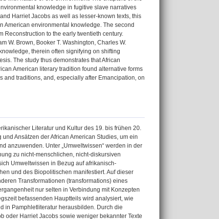
environmental knowledge in fugitive slave narratives
nd Harriet Jacobs as well as lesser-known texts, this
African American environmental knowledge. The second
m Reconstruction to the early twentieth century.
liam W. Brown, Booker T. Washington, Charles W.
owledge, therein often signifying on shifting
hesis. The study thus demonstrates that African
can American literary tradition found alternative forms
ms and traditions, and, especially after Emancipation, on
kanischer Literatur und Kultur des 19. bis frühen 20.
g und Ansätzen der African American Studies, um ein
und anzuwenden. Unter „Umweltwissen“ werden in der
ung zu nicht-menschlichen, nicht-diskursiven
sich Umweltwissen in Bezug auf afrikanisch-
en und des Biopolitischen manifestiert. Auf dieser
nderen Transformationen (transformations) eines
Vergangenheit nur selten in Verbindung mit Konzepten
egszeit befassenden Hauptteils wird analysiert, wie
in Pamphletliteratur herausbilden. Durch die
b oder Harriet Jacobs sowie weniger bekannter Texte