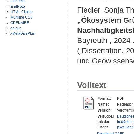
EP3 XML
EndNote
Fiedler, Sonja T
HTML Citation
Multiline CSV
„Ökosystem Grü
OPENAIRE
epicur
Nachhaltigkeits
xMetaDissPlus
Bayreuth , 2024 .
( Dissertation, 2
und Geowissensc
Volltext
Format:
PDF
Name:
Regenschi
Version:
Veröffentl
Verfügbar
Deutsches
mit der
bedürfen d
Lizenz
jeweilige
Download
(1MB)