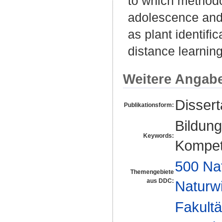
to which methodo
adolescence and 
as plant identif
distance learnin
Weitere Angab
Disser
Publikationsform:
Bildung
Keywords:
Kompet
500 Na
Themengebiete
aus DDC:
Naturw
Fakultä