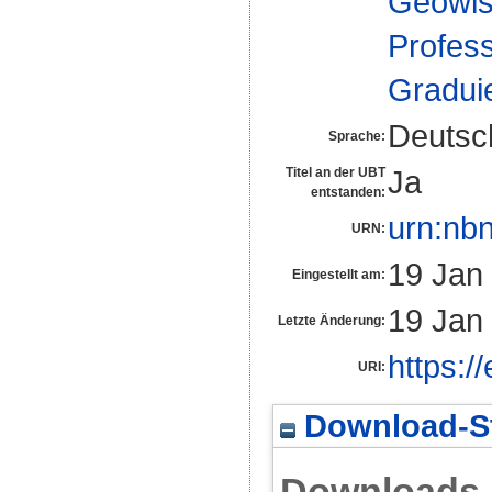
Geowis
Profes
Gradui
Deutsc
Sprache:
Ja
Titel an der UBT
entstanden:
urn:nb
URN:
19 Jan
Eingestellt am:
19 Jan
Letzte Änderung:
https:/
URI:
Download-St
Downloads