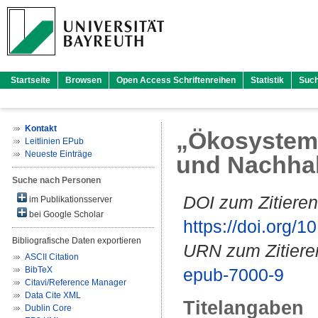
Startseite
Browsen
Open Access Schriftenreihen
Statistik
Suc
Kontakt
„Ökosystem 
Leitlinien EPub
Neueste Einträge
und Nachhal
Suche nach Personen
DOI zum Zitieren
im Publikationsserver
bei Google Scholar
https://doi.org
Bibliografische Daten exportieren
URN zum Zitiere
ASCII Citation
BibTeX
epub-7000-9
Citavi/Reference Manager
Data Cite XML
Titelangaben
Dublin Core