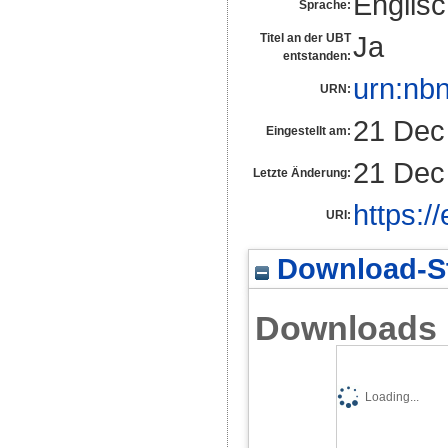
Englis
Sprache:
Ja
Titel an der UBT
entstanden:
urn:nb
URN:
21 Dec
Eingestellt am:
21 Dec
Letzte Änderung:
https:/
URI:
Download-St
Downloads
Loading...