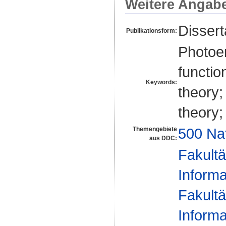
Weitere Angab
Disser
Publikationsform:
Photoem
functio
Keywords:
theory;
theory;
500 Na
Themengebiete
aus DDC:
Fakultä
Informa
Fakultä
Informa