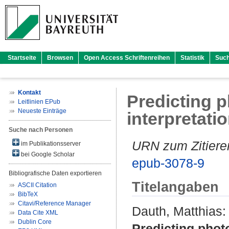
Startseite
Browsen
Open Access Schriftenreihen
Statistik
Suc
Kontakt
Predicting p
Leitlinien EPub
Neueste Einträge
interpretati
Suche nach Personen
URN zum Zitiere
im Publikationsserver
bei Google Scholar
epub-3078-9
Bibliografische Daten exportieren
Titelangaben
ASCII Citation
BibTeX
Citavi/Reference Manager
Dauth, Matthias
:
Data Cite XML
Dublin Core
Predicting photo