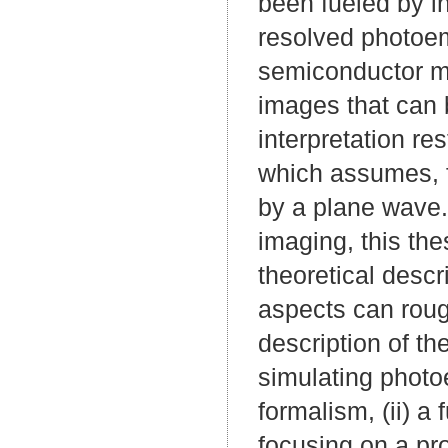
been fueled by in
resolved photoe
semiconductor mo
images that can b
interpretation r
which assumes, f
by a plane wave.
imaging, this the
theoretical desc
aspects can roug
description of th
simulating photo
formalism, (ii) a
focusing on a pro