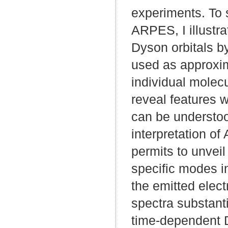
experiments. To s
ARPES, I illustr
Dyson orbitals b
used as approxim
individual molec
reveal features w
can be understoo
interpretation o
permits to unveil
specific modes in
the emitted elec
spectra substanti
time-dependent DF