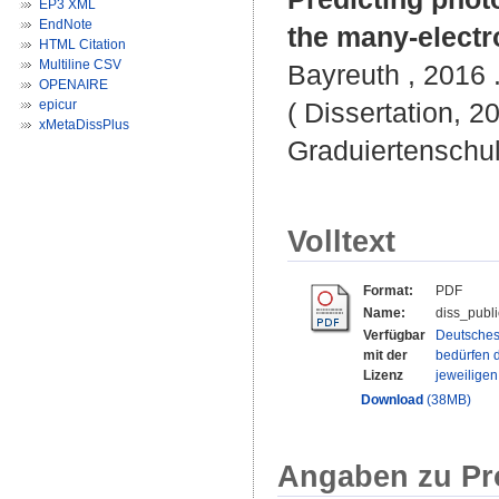
EP3 XML
EndNote
the many-electr
HTML Citation
Multiline CSV
Bayreuth , 2016 .
OPENAIRE
epicur
( Dissertation, 2
xMetaDissPlus
Graduiertenschu
Volltext
Format:
PDF
Name:
diss_publi
Verfügbar
Deutsches
mit der
bedürfen d
Lizenz
jeweilige
Download
(38MB)
Angaben zu Pr