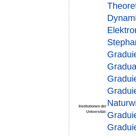
Theoret
Dynam
Elektro
Stepha
Gradui
Gradua
Gradui
Gradui
Naturw
Institutionen der
Universität:
Gradui
Gradui