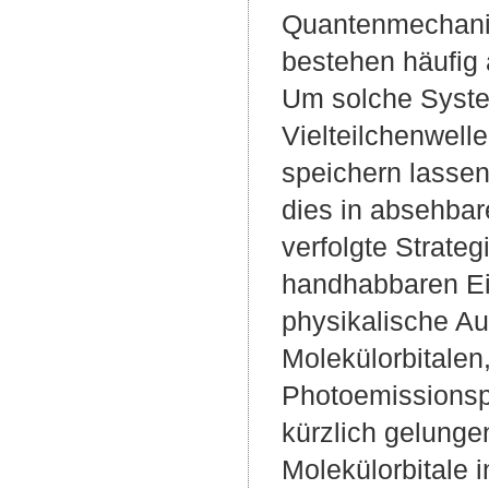
Quantenmechanis
bestehen häufig 
Um solche System
Vielteilchenwell
speichern lassen
dies in absehbare
verfolgte Strateg
handhabbaren Ein
physikalische Au
Molekülorbitalen,
Photoemissionsp
kürzlich gelungen
Molekülorbitale i