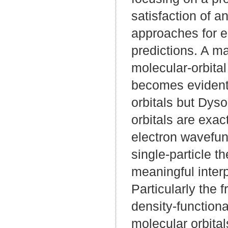
satisfaction of a
approaches for es
predictions. A maj
molecular-orbital
becomes evident
orbitals but Dyso
orbitals are exac
electron wavefun
single-particle t
meaningful inter
Particularly the 
density-functiona
molecular orbita