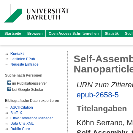
Startseite
Browsen
Open Access Schriftenreihen
Statistik
Suc
Kontakt
Self-Assembl
Leitlinien EPub
Neueste Einträge
Nanoparticl
Suche nach Personen
URN zum Zitiere
im Publikationsserver
bei Google Scholar
epub-2658-5
Bibliografische Daten exportieren
Titelangaben
ASCII Citation
BibTeX
Citavi/Reference Manager
Köhn Serrano, M
Data Cite XML
Dublin Core
Self-Assembly, S