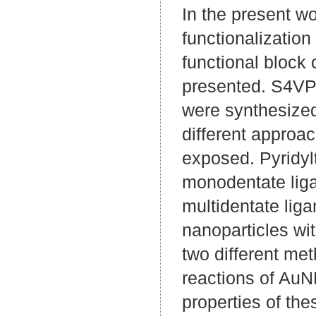
In the present wo
functionalizatio
functional block
presented. S4VP 
were synthesized
different approa
exposed. Pyridy
monodentate liga
multidentate liga
nanoparticles w
two different me
reactions of AuN
properties of t