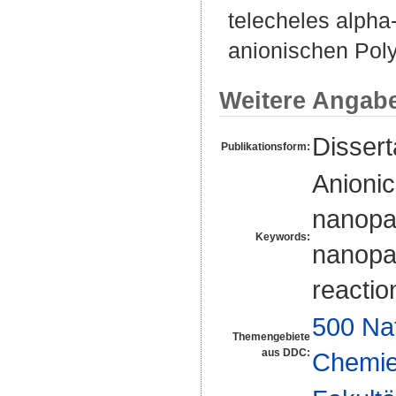
telecheles alph
anionischen Pol
Weitere Angab
Disser
Publikationsform:
Anionic
nanopar
Keywords:
nanopar
reactio
500 Na
Themengebiete
aus DDC:
Chemi