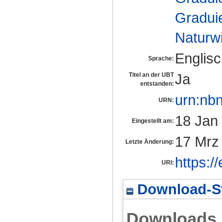
Gradui
Naturw
Englis
Sprache:
Ja
Titel an der UBT
entstanden:
urn:nb
URN:
18 Jan
Eingestellt am:
17 Mrz
Letzte Änderung:
https:/
URI:
Download-St
Downloads