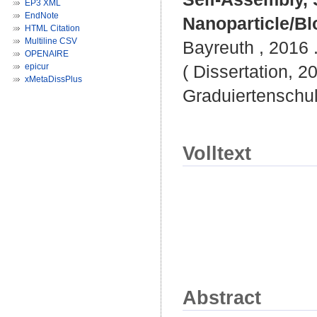
EP3 XML
EndNote
Nanoparticle/B
HTML Citation
Multiline CSV
Bayreuth , 2016 .
OPENAIRE
epicur
( Dissertation, 2
xMetaDissPlus
Graduiertenschu
Volltext
Abstract