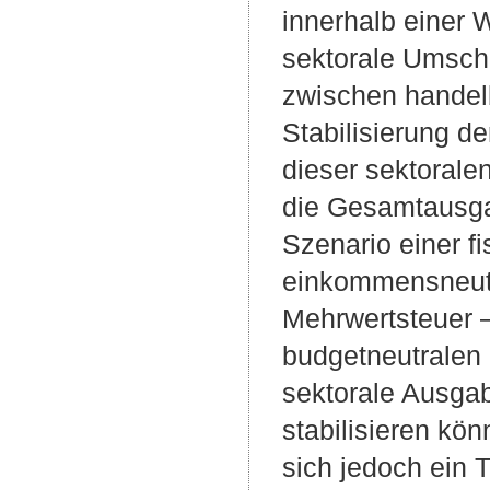
innerhalb einer 
sektorale Umsch
zwischen handelb
Stabilisierung d
dieser sektorale
die Gesamtausga
Szenario einer f
einkommensneutr
Mehrwertsteuer –
budgetneutralen 
sektorale Ausga
stabilisieren kö
sich jedoch ein 