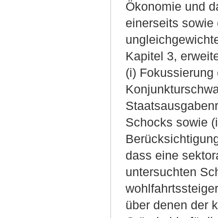
Ökonomie und dam
einerseits sowie
ungleichgewichte
Kapitel 3, erwei
(i) Fokussierung
Konjunkturschwan
Staatsausgabenre
Schocks sowie (iv
Berücksichtigung
dass eine sekto
untersuchten Sch
wohlfahrtssteige
über denen der k