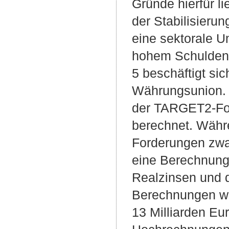
Gründe hierfür l
der Stabilisieru
eine sektorale U
hohem Schuldenst
5 beschäftigt si
Währungsunion. I
der TARGET2-Fo
berechnet. Währ
Forderungen zwar
eine Berechnung 
Realzinsen und d
Berechnungen we
13 Milliarden Eu