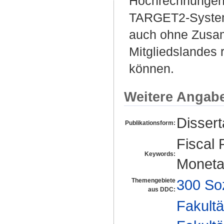
Hochrechnungen f
TARGET2-System 
auch ohne Zusam
Mitgliedslandes
können.
Weitere Angab
Disser
Publikationsform:
Fiscal 
Keywords:
Monetar
300 So
Themengebiete
aus DDC:
Fakultä