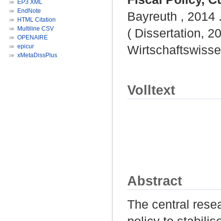
EP3 XML
EndNote
Bayreuth , 2014 .
HTML Citation
Multiline CSV
( Dissertation, 2
OPENAIRE
epicur
Wirtschaftswisse
xMetaDissPlus
Volltext
Abstract
The central resear
policy to stabil