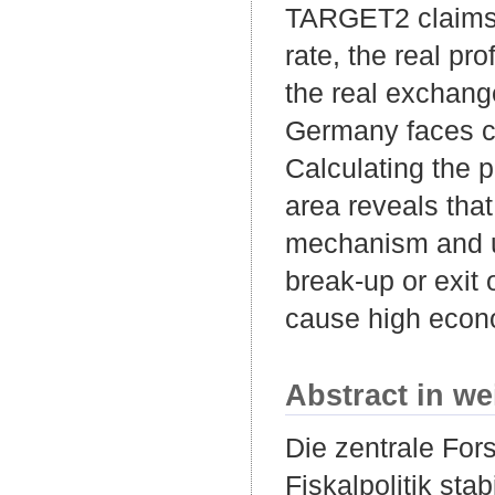
TARGET2 claims 
rate, the real pro
the real exchange
Germany faces cur
Calculating the 
area reveals tha
mechanism and un
break-up or exi
cause high econo
Abstract in we
Die zentrale Fors
Fiskalpolitik st