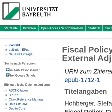
Startseite
Browsen
Open Access Schriftenreihen
Statistik
Suc
Kontakt
Fiscal Poli
Leitlinien EPub
Neueste Einträge
External Ad
Suche nach Personen
URN zum Zitiere
im Publikationsserver
bei Google Scholar
epub-1712-1
Bibliografische Daten exportieren
Titelangaben
ASCII Citation
BibTeX
Citavi/Reference Manager
Hohberger, Stef
Data Cite XML
Dublin Core
Fiscal Policy, 