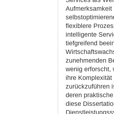
Aufmerksamkeit e
selbstoptimieren
flexiblere Proze
intelligente Ser
tiefgreifend beei
Wirtschaftswachs
zunehmenden Bed
wenig erforscht, 
ihre Komplexität
zurückzuführen i
deren praktische
diese Dissertati
Dienstleistungss