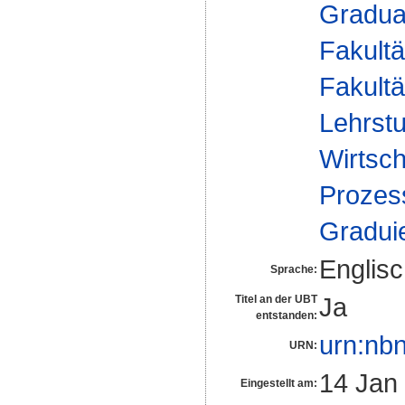
Gradua
Fakultä
Fakultä
Lehrstu
Wirtsch
Proze
Gradui
Englis
Sprache:
Ja
Titel an der UBT
entstanden:
urn:nb
URN:
14 Jan
Eingestellt am: