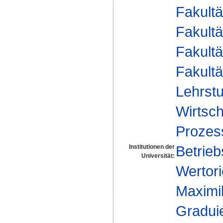
Fakultä
Fakultä
Fakultä
Fakultä
Lehrstu
Wirtsch
Proze
Betrieb
Institutionen der
Universität:
Wertori
Maximil
Gradui