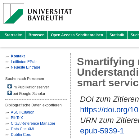
Startseite
Browsen
Open Access Schriftenreihen
Statistik
Suc
Kontakt
Smartifying
Leitlinien EPub
Neueste Einträge
Understandi
Suche nach Personen
smart servi
im Publikationsserver
bei Google Scholar
DOI zum Zitieren
Bibliografische Daten exportieren
https://doi.org
ASCII Citation
BibTeX
URN zum Zitiere
Citavi/Reference Manager
epub-5939-1
Data Cite XML
Dublin Core