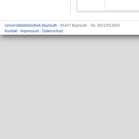
Universitätsbibliothek Bayreuth
- 95447 Bayreuth - Tel. 0921/553450
Kontakt
-
Impressum
-
Datenschutz