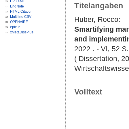
EP3 XML
Titelangaben
EndNote
HTML Citation
Multiline CSV
Huber, Rocco
:
OPENAIRE
epicur
Smartifying man
xMetaDissPlus
and implementi
2022 . - VI, 52 S.
( Dissertation, 2
Wirtschaftswisse
Volltext