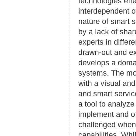
technologies effe
interdependent of
nature of smart 
by a lack of sha
experts in differ
drawn-out and ex
develops a domai
systems. The mod
with a visual an
and smart servic
a tool to analyze
implement and of
challenged when 
capabilities. Whi