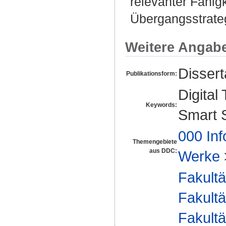
relevanter Fähig
Übergangsstrate
Weitere Angab
Disser
Publikationsform:
Digital
Keywords:
Smart 
000 Inf
Themengebiete
aus DDC:
Werke
Fakultä
Fakultä
Fakultä