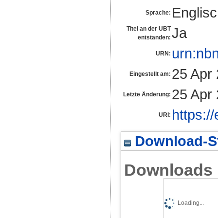
Englis
Sprache:
Ja
Titel an der UBT
entstanden:
urn:nb
URN:
25 Apr
Eingestellt am:
25 Apr
Letzte Änderung:
https:/
URI:
Download-St
Downloads
Loading...