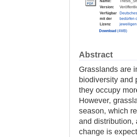
Name:
Thesis_S
Version:
Veröffentl
Verfügbar
Deutsches
mit der
bedürfen d
Lizenz
jeweilige
Download
(4MB)
Abstract
Grasslands are i
biodiversity and
they occupy more 
However, grassla
season, which re
and distribution,
change is expect