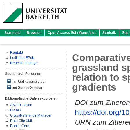
Startseite
Browsen
Open Access Schriftenreihen
Statistik
Suc
Kontakt
Comparative
Leitlinien EPub
Neueste Einträge
grassland s
Suche nach Personen
relation to 
im Publikationsserver
gradients
bei Google Scholar
Bibliografische Daten exportieren
DOI zum Zitieren
ASCII Citation
BibTeX
https://doi.org
Citavi/Reference Manager
URN zum Zitiere
Data Cite XML
Dublin Core