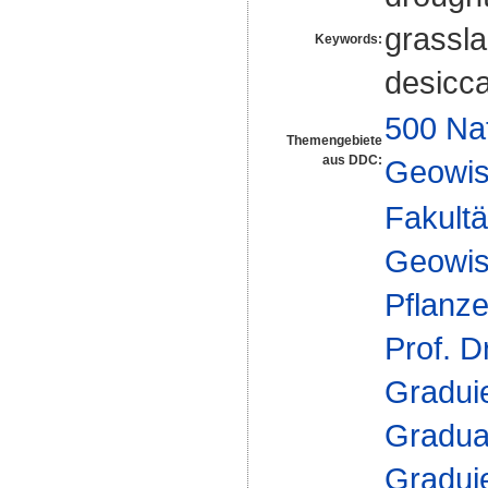
grassla
Keywords:
desicca
500 Na
Themengebiete
aus DDC:
Geowis
Fakultä
Geowis
Pflanz
Prof. D
Gradui
Gradua
Gradui