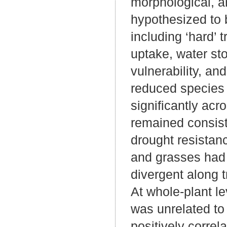
morphological, an
hypothesized to 
including ‘hard’ t
uptake, water st
vulnerability, an
reduced species s
significantly ac
remained consis
drought resistan
and grasses had 
divergent along 
At whole-plant le
was unrelated to
positively correl