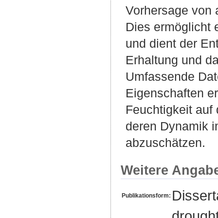
Vorhersage von a
Dies ermöglicht
und dient der En
Erhaltung und d
Umfassende Date
Eigenschaften er
Feuchtigkeit au
deren Dynamik im
abzuschätzen.
Weitere Angab
Disser
Publikationsform:
drought