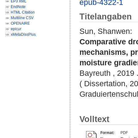
epub-4322-1
EP3 XML
EndNote
HTML Citation
Titelangaben
Multiline CSV
OPENAIRE
epicur
Sun, Shanwen
:
xMetaDissPlus
Comparative dro
mechanisms, pre
moisture gradie
Bayreuth , 2019 .
( Dissertation, 2
Graduiertenschu
Volltext
Format:
PDF