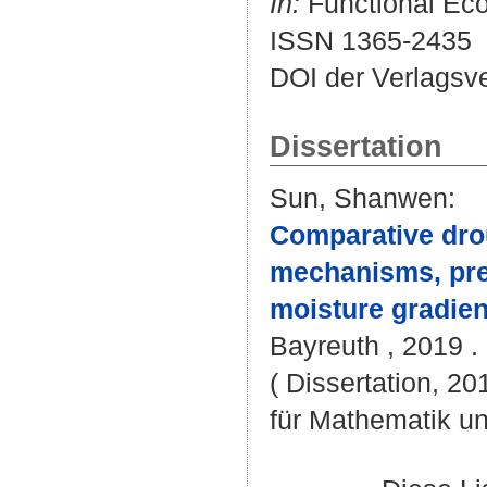
In:
Functional Ecol
ISSN 1365-2435
DOI der Verlagsv
Dissertation
Sun, Shanwen
:
Comparative drou
mechanisms, pred
moisture gradien
Bayreuth , 2019 . 
( Dissertation, 2
für Mathematik u