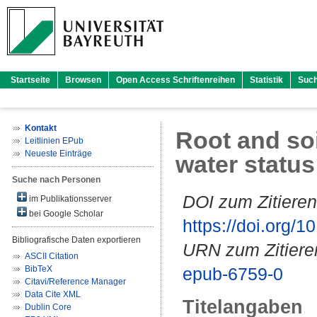
Startseite
Browsen
Open Access Schriftenreihen
Statistik
Suc
Kontakt
Root and soi
Leitlinien EPub
Neueste Einträge
water statu
Suche nach Personen
DOI zum Zitieren
im Publikationsserver
bei Google Scholar
https://doi.org
Bibliografische Daten exportieren
URN zum Zitiere
ASCII Citation
BibTeX
epub-6759-0
Citavi/Reference Manager
Data Cite XML
Titelangaben
Dublin Core