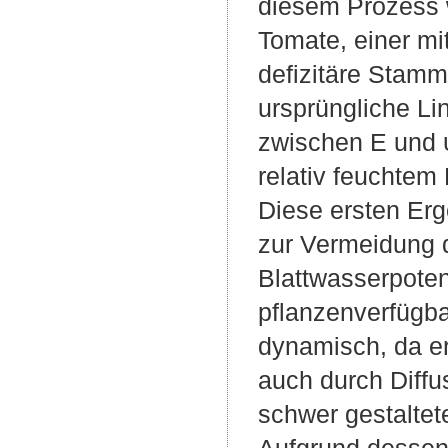
diesem Prozess w
Tomate, einer mi
defizitäre Stamm
ursprüngliche Li
zwischen E und ψl
relativ feuchte
Diese ersten Er
zur Vermeidung 
Blattwasserpotent
pflanzenverfügba
dynamisch, da er
auch durch Diffu
schwer gestalte
Aufgrund dessen 