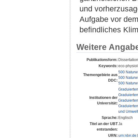
und vorherzusag
Aufgabe vor dem
befindliches Kli
Weitere Angab
Publikationsform:
Dissertatio
Keywords:
eco-physiolo
500 Naturw
Themengebiete aus
500 Naturw
DDC:
500 Naturw
Graduierte
Graduierte
Institutionen der
Graduierte
Universität:
Graduierte
und Umwelt
Sprache:
Englisch
Titel an der UBT
Ja
entstanden:
URN:
urn:nbn:de