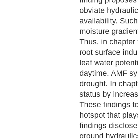
obviate hydraulic
availability. Suc
moisture gradient
Thus, in chapter
root surface ind
leaf water poten
daytime. AMF sym
drought. In chap
status by increas
These findings to
hotspot that play
findings disclose
ground hydraulics