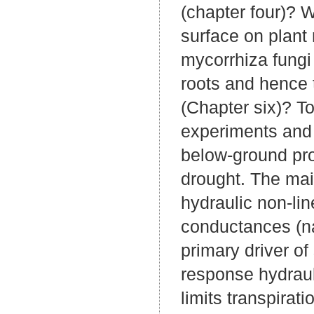
(chapter four)? W
surface on plant
mycorrhiza fungi
roots and hence 
(Chapter six)? T
experiments and a
below-ground pr
drought. The mai
hydraulic non-lin
conductances (nam
primary driver of
response hydrauli
limits transpirat