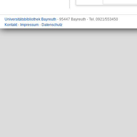
Universitätsbibliothek Bayreuth
- 95447 Bayreuth - Tel. 0921/553450
Kontakt
-
Impressum
-
Datenschutz