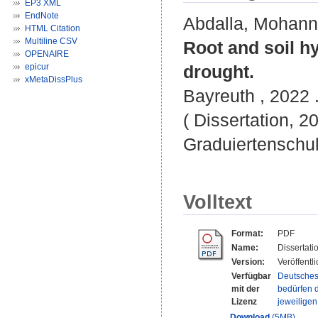
EP3 XML
EndNote
Abdalla, Mohan
HTML Citation
Multiline CSV
Root and soil hy
OPENAIRE
epicur
drought.
xMetaDissPlus
Bayreuth , 2022 .
( Dissertation, 2
Graduiertenschu
Volltext
Format:
PDF
Name:
Dissertat
Version:
Veröffentl
Verfügbar
Deutsches
mit der
bedürfen d
Lizenz
jeweilige
Download
(5MB)