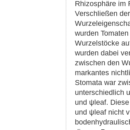
Rhizosphäre im 
Verschließen der
Wurzeleigenscha
wurden Tomaten 
Wurzelstöcke auf
wurden dabei ver
zwischen den Wu
markantes nichtl
Stomata war zwi
unterschiedlich u
und ψleaf. Dies
und ψleaf nicht 
bodenhydraulisch