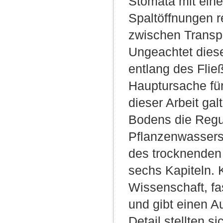
Stomata mit eine
Spaltöffnungen r
zwischen Transpir
Ungeachtet dies
entlang des Fli
Hauptursache für
dieser Arbeit ga
Bodens die Regu
Pflanzenwassers 
des trocknenden 
sechs Kapiteln. 
Wissenschaft, fa
und gibt einen A
Detail stellten 