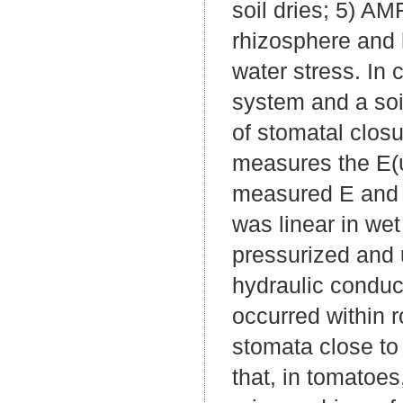
soil dries; 5) AM
rhizosphere and 
water stress. In
system and a soil
of stomatal clos
measures the E(ψl
measured E and ψ
was linear in wet
pressurized and 
hydraulic conduct
occurred within 
stomata close to 
that, in tomatoes