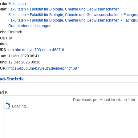
n der
Fakultäten
ität:
Fakultäten
>
Fakultät für Biologie, Chemie und Geowissenschaften
Fakultäten
>
Fakultät für Biologie, Chemie und Geowissenschaften
>
Fachgru
Fakultäten
>
Fakultät für Biologie, Chemie und Geowissenschaften
>
Fachgru
Graduierteneinrichtungen
che:
Deutsch
r UBT
Ja
nden:
URN:
urn:nbn:de:bvb:703-epub-4687-6
t am:
11 Mrz 2020 08:41
rung:
12 Dec 2025 09:36
URI:
https://epub.uni-bayreuth.de/id/eprint/4687
d-Statistik
ads
Downloads pro Monat im letzten Jahr
Loading...