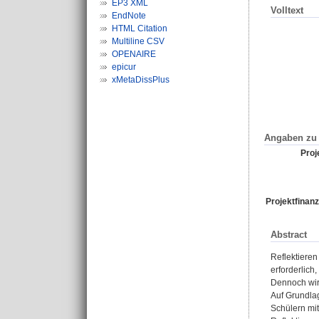
EP3 XML
Volltext
EndNote
HTML Citation
Multiline CSV
OPENAIRE
epicur
xMetaDissPlus
Angaben zu 
Proje
Projektfinanz
Abstract
Reflektieren 
erforderlich
Dennoch wird
Auf Grundla
Schülern mi