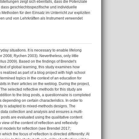
tellungen zeigt sich ebenfalls, dass die Potenziale
 dass geschlechtsspezifische und individuelle
ethoden für den Einsatz im Unterricht zur expliziten
nen und von Lehrkräften als Instrument verwendet
ryday situations. It is necessary to enable lifelong
uer 2008; Rychen 2003). Nevertheless, only little
Killus 2009). Based on the findings of Brendel's
ntext of global learning, this study examines how
is realized as part of a blog project with high school
ermined topics in the context of an education for
its in their articles on the weblog. During the project,
. The selected reflective methods for this study are
ddition to the blog posts, a questionnaire is completed
ls depending on certain characteristics. In order to
study is adapted to mixed-methods designs. The
 data collection and analysis and ensures a multi-
 posts are evaluated using the qualitative content
 view of the content of reflection and reflexivity
l models for reflection (see Brendel 2017;
ich the focus of reflection is directed differently: At