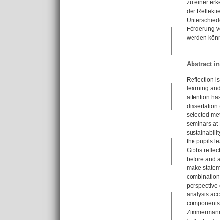
zu einer erk
der Reflekti
Unterschiede
Förderung vo
werden kön
Abstract i
Reflection is
learning and
attention has
dissertation
selected meth
seminars at 
sustainabilit
the pupils le
Gibbs reflec
before and af
make stateme
combination 
perspective 
analysis acco
components a
Zimmermann a