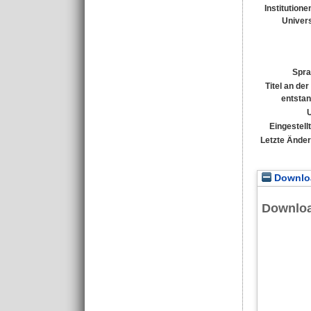
Institutione
Univers
Spra
Titel an de
entsta
Eingestell
Letzte Ände
Downloa
Downlo