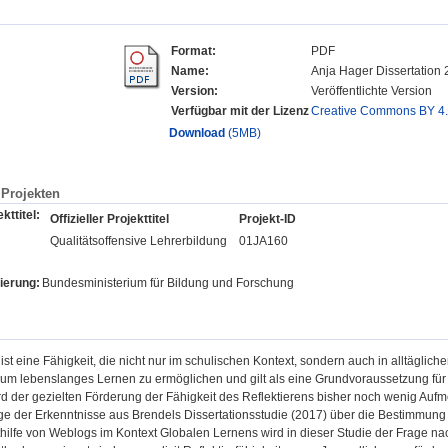
Format:
PDF
Name:
Anja Hager Dissertation 
Version:
Veröffentlichte Version
Verfügbar mit der Lizenz
Creative Commons BY 4
Download
(5MB)
Projekten
kttitel:
Offizieller Projekttitel
Projekt-ID
Qualitätsoffensive Lehrerbildung
01JA160
ierung:
Bundesministerium für Bildung und Forschung
ist eine Fähigkeit, die nicht nur im schulischen Kontext, sondern auch in alltäglichen
, um lebenslanges Lernen zu ermöglichen und gilt als eine Grundvoraussetzung fü
 der gezielten Förderung der Fähigkeit des Reflektierens bisher noch wenig Aufmer
ge der Erkenntnisse aus Brendels Dissertationsstudie (2017) über die Bestimmung
thilfe von Weblogs im Kontext Globalen Lernens wird in dieser Studie der Frage 