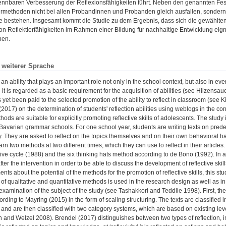
ennbaren Verbesserung der Reflexionsfähigkeiten führt. Neben den genannten Fests
ermethoden nicht bei allen Probandinnen und Probanden gleich ausfallen, sondern
 bestehen. Insgesamt kommt die Studie zu dem Ergebnis, dass sich die gewählten M
n Reflektierfähigkeiten im Rahmen einer Bildung für nachhaltige Entwicklung eig
nen.
n weiterer Sprache
 an ability that plays an important role not only in the school context, but also in eve
 it is regarded as a basic requirement for the acquisition of abilities (see Hilzensa
 yet been paid to the selected promotion of the ability to reflect in classroom (see 
 (2017) on the determination of students' reflection abilities using weblogs in the co
ods are suitable for explicitly promoting reflective skills of adolescents. The study 
Bavarian grammar schools. For one school year, students are writing texts on predet
y. They are asked to reflect on the topics themselves and on their own behavioral hab
arn two methods at two different times, which they can use to reflect in their articles
tive cycle (1988) and the six thinking hats method according to de Bono (1992). In a
ter the intervention in order to be able to discuss the development of reflective skil
nts about the potential of the methods for the promotion of reflective skills, this 
of qualitative and quantitative methods is used in the research design as well as in
examination of the subject of the study (see Tashakkori and Teddlie 1998). First, the
rding to Mayring (2015) in the form of scaling structuring. The texts are classified in
nd are then classified with two category systems, which are based on existing leve
nd Welzel 2008). Brendel (2017) distinguishes between two types of reflection, in wh