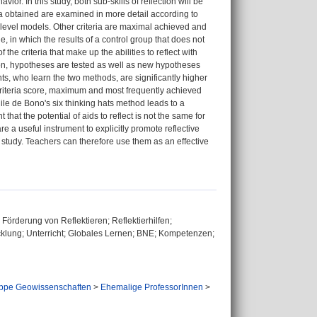
avior. In this study, both sub-skills of reflection will be
ata obtained are examined in more detail according to
the level models. Other criteria are maximal achieved and
ne, in which the results of a control group that does not
 criteria that make up the abilities to reflect with
uation, hypotheses are tested as well as new hypotheses
nts, who learn the two methods, are significantly higher
ree criteria score, maximum and most frequently achieved
while de Bono's six thinking hats method leads to a
 that the potential of aids to reflect is not the same for
re a useful instrument to explicitly promote reflective
 study. Teachers can therefore use them as an effective
t; Förderung von Reflektieren; Reflektierhilfen;
icklung; Unterricht; Globales Lernen; BNE; Kompetenzen;
ppe Geowissenschaften
>
Ehemalige ProfessorInnen
>