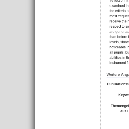
‘reflection’ 
examined in 
the criteria 
most frequent
receive the 
respect to si
are generate
than before t
levels, show 
noticeable im
all pupils, b
abilities in
instrument fo
Weitere Ang
Publikations
Keywo
Themengeb
aus 