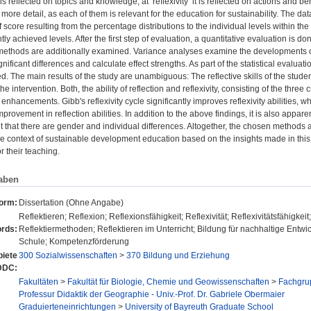
it is reflected on topics and knowledge, at ‘reflexivity’ it is reflected on actions and beh
more detail, as each of them is relevant for the education for sustainability. The d
of score resulting from the percentage distributions to the individual levels within 
ly achieved levels. After the first step of evaluation, a quantitative evaluation is do
methods are additionally examined. Variance analyses examine the developments of the
gnificant differences and calculate effect strengths. As part of the statistical eval
d. The main results of the study are unambiguous: The reflective skills of the stude
he intervention. Both, the ability of reflection and reflexivity, consisting of the th
enhancements. Gibb's reflexivity cycle significantly improves reflexivity abilities, 
provement in reflection abilities. In addition to the above findings, it is also apparent
ut that there are gender and individual differences. Altogether, the chosen methods a
 the context of sustainable development education based on the insights made in this
r their teaching.
aben
form:
Dissertation (Ohne Angabe)
Reflektieren; Reflexion; Reflexionsfähigkeit; Reflexivität; Reflexivitätsfähigkei
rds:
Reflektiermethoden; Reflektieren im Unterricht; Bildung für nachhaltige Entw
Schule; Kompetenzförderung
iete
300 Sozialwissenschaften
>
370 Bildung und Erziehung
DDC:
Fakultäten
>
Fakultät für Biologie, Chemie und Geowissenschaften
>
Fachgru
Professur Didaktik der Geographie - Univ.-Prof. Dr. Gabriele Obermaier
Graduierteneinrichtungen
>
University of Bayreuth Graduate School