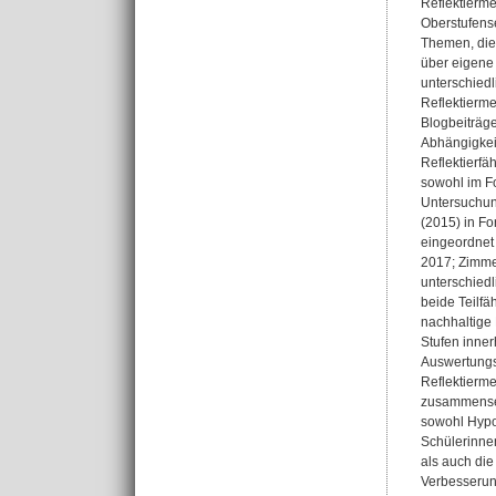
Reflektierme
Oberstufens
Themen, die 
über eigene
unterschiedl
Reflektierme
Blogbeiträge
Abhängigkei
Reflektierfä
sowohl im F
Untersuchung
(2015) in Fo
eingeordnet 
2017; Zimmer
unterschiedl
beide Teilfä
nachhaltige 
Stufen inner
Auswertungss
Reflektierme
zusammenset
sowohl Hypot
Schülerinnen
als auch die
Verbesserung