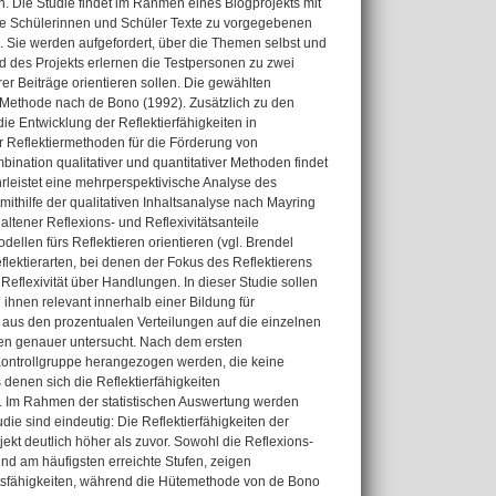
n. Die Studie findet im Rahmen eines Blogprojekts mit
ie Schülerinnen und Schüler Texte zu vorgegebenen
. Sie werden aufgefordert, über die Themen selbst und
 des Projekts erlernen die Testpersonen zu zwei
er Beiträge orientieren sollen. Die gewählten
ts Methode nach de Bono (1992). Zusätzlich zu den
ie Entwicklung der Reflektierfähigkeiten in
 Reflektiermethoden für die Förderung von
bination qualitativer und quantitativer Methoden findet
leistet eine mehrperspektivische Analyse des
thilfe der qualitativen Inhaltsanalyse nach Mayring
altener Reflexions- und Reflexivitätsanteile
llen fürs Reflektieren orientieren (vgl. Brendel
lektierarten, bei denen der Fokus des Reflektierens
 Reflexivität über Handlungen. In dieser Studie sollen
 ihnen relevant innerhalb einer Bildung für
 aus den prozentualen Verteilungen auf die einzelnen
ufen genauer untersucht. Nach dem ersten
r Kontrollgruppe herangezogen werden, die keine
denen sich die Reflektierfähigkeiten
t. Im Rahmen der statistischen Auswertung werden
e sind eindeutig: Die Reflektierfähigkeiten der
ekt deutlich höher als zuvor. Sowohl die Reflexions-
und am häufigsten erreichte Stufen, zeigen
tätsfähigkeiten, während die Hütemethode von de Bono