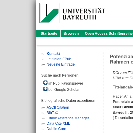
Startseite
Browsen
Open Access Schriftenreihe
Kontakt
Potenzial
Leitlinien EPub
Rahmen ei
Neueste Einträge
DOI zum Ziti
Suche nach Personen
URN zum Zit
im Publikationsserver
Titelangab
bei Google Scholar
Hager, Anja
:
Bibliografische Daten exportieren
Potenziale 
einer Bildun
ASCII Citation
Bayreuth , 20
BibTeX
( Dissertati
Citavi/Reference Manager
Data Cite XML
Dublin Core