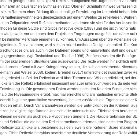
thoden geeignet sind, um explizit Reflektierfähigkeiten von Jugendlichen zu förder
eminaren an bayerischen Gymnasien statt. Über ein Schuljahr hinweg verfassen d
sie im Rahmen einer Bildung für nachhaltige Entwicklung im Unterricht behandeln
 Verhaltensgewohnheiten diesbezüglich auf einem Weblog zu reflektieren. Während
ichen Zeitpunkten zwei Reflektiermethoden, an denen sie sich für das Verfassen ihr
thoden für diese Studie sind Gibbs reflective cycle (1988) und die six thinking ha
n wird jeweils vor und nach dem Projekt ein Fragebogen ausgefüllt, um näher auf d
t bestimmter Merkmale eingehen zu können. Um Aussagen über die Potenziale der
higkeiten treffen zu können, wird sich an mixed-methods-Designs orientiert. Die Kom
orschungsdesign, als auch in der Datenerhebung und -auswertung statt und gewähr
sgegenstands (vgl. Tashakkori und Teddlie 1998). Zunächst werden die Beiträge mi
rm der skalierenden Strukturierung ausgewertet. Die Texte werden hinsichtlich enth
und anschließend mit zwei Kategoriensystemen, die sich an bestehende Niveaumode
-mann und Welzel 2008), kodiert. Brendel (2017) unterscheidet zwischen zwei Ref
ich gerichtet ist: Bei der Reflexion wird über Themen und Wissen reflektiert, bei der
higkeiten der Reflektierfähigkeit insgesamt genauer untersucht werden, da jede von
Entwicklung ist. Die gewonnenen Daten werden nach den Kriterien Score, der sich
halb der Niveaumodelle ergibt, maximal erreichte und am häufigsten erreichte St
chritt folgt eine quantitative Auswertung, bei der zusätzlich die Ergebnisse eine
thoden erhält. Durch Varianzanalysen werden die Entwicklungen der Kriterien, aus 
zen, bezüglich signifikanter Unterschiede untersucht und Effektstärken berechne
hesen getestet als auch neue Hypothesen generiert. Die Hauptergebnisse der Studi
 und Schüler, die die beiden Reflektiermethoden erlernen, sind nach dem Blogproj
 Reflexivitätsfähigkeiten, bestehend aus den jeweils drei Kriterien Score, maximal 
en. Gibbs Reflexivitätszyklus bewirkt eine deutliche Verbesserung der Reflexivi