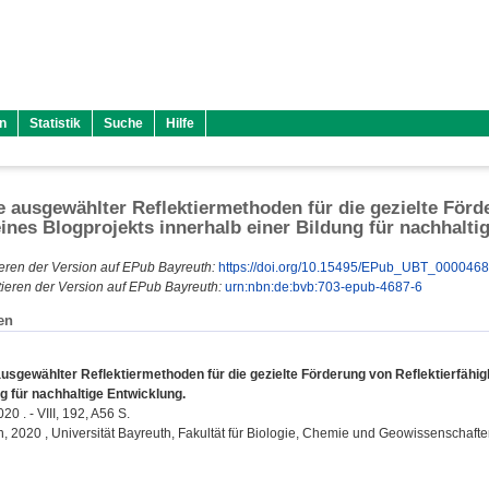
n
Statistik
Suche
Hilfe
e ausgewählter Reflektiermethoden für die gezielte Förd
nes Blogprojekts innerhalb einer Bildung für nachhalti
eren der Version auf EPub Bayreuth:
https://doi.org/10.15495/EPub_UBT_000046
ieren der Version auf EPub Bayreuth:
urn:nbn:de:bvb:703-epub-4687-6
en
ausgewählter Reflektiermethoden für die gezielte Förderung von Reflektierfähi
g für nachhaltige Entwicklung.
20 . - VIII, 192, A56 S.
on, 2020 , Universität Bayreuth, Fakultät für Biologie, Chemie und Geowissenschafte