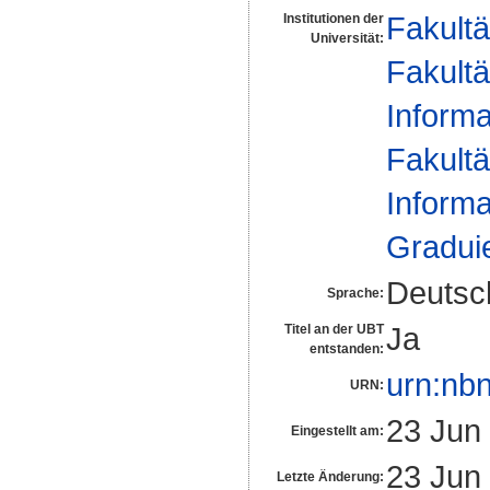
Fakultä
Institutionen der
Universität:
Fakultä
Informa
Fakultä
Informa
Gradui
Deutsc
Sprache:
Ja
Titel an der UBT
entstanden:
urn:nb
URN:
23 Jun
Eingestellt am:
23 Jun
Letzte Änderung: