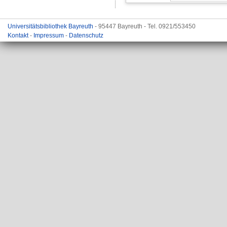
Universitätsbibliothek Bayreuth
- 95447 Bayreuth - Tel. 0921/553450
Kontakt
-
Impressum
-
Datenschutz