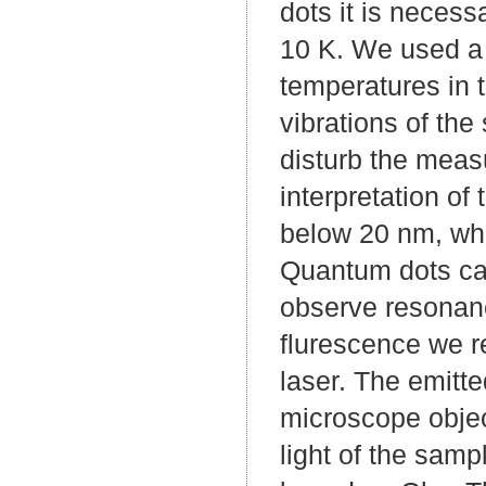
dots it is neces
10 K. We used a 
temperatures in t
vibrations of the
disturb the meas
interpretation of
below 20 nm, whi
Quantum dots can 
observe resonanc
flurescence we r
laser. The emitte
microscope objec
light of the sam