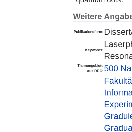
Weitere Angab
Disser
Publikationsform:
Laserph
Keywords:
Resona
500 Na
Themengebiete
aus DDC:
Fakultä
Informa
Experim
Gradui
Gradua