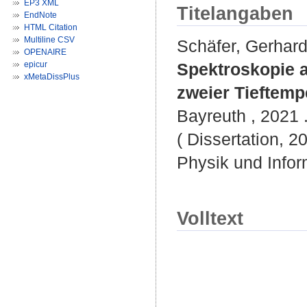
EP3 XML
Titelangaben
EndNote
HTML Citation
Multiline CSV
Schäfer, Gerhar
OPENAIRE
epicur
Spektroskopie a
xMetaDissPlus
zweier Tieftemp
Bayreuth , 2021 .
( Dissertation, 2
Physik und Infor
Volltext