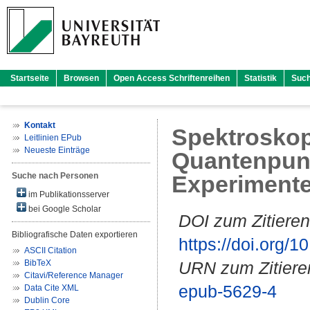
Startseite
Browsen
Open Access Schriftenreihen
Statistik
Suc
Kontakt
Spektroskopi
Leitlinien EPub
Neueste Einträge
Quantenpunk
Suche nach Personen
Experiment
im Publikationsserver
bei Google Scholar
DOI zum Zitieren
Bibliografische Daten exportieren
https://doi.org
ASCII Citation
BibTeX
URN zum Zitiere
Citavi/Reference Manager
epub-5629-4
Data Cite XML
Dublin Core