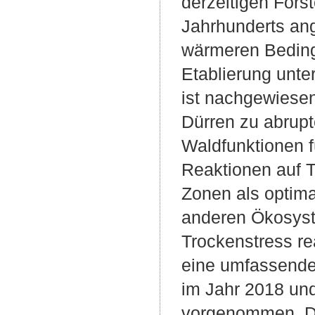
derzeitigen Fors
Jahrhunderts ang
wärmeren Beding
Etablierung unte
ist nachgewiesen
Dürren zu abrup
Waldfunktionen f
Reaktionen auf 
Zonen als optima
anderen Ökosyst
Trockenstress re
eine umfassende
im Jahr 2018 un
vorgenommen. Di