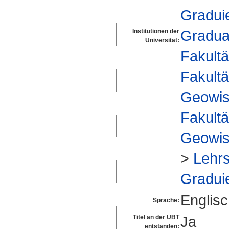
Gradui
Gradua
Institutionen der
Universität:
Fakultä
Fakultä
Geowis
Fakultä
Geowis
>
Lehrs
Gradui
Englis
Sprache:
Ja
Titel an der UBT
entstanden: