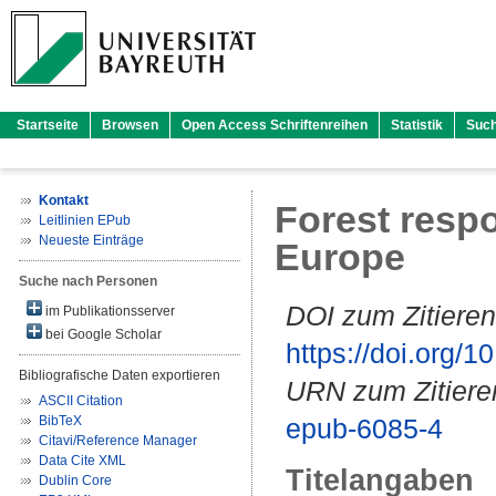
Startseite
Browsen
Open Access Schriftenreihen
Statistik
Suc
Kontakt
Forest resp
Leitlinien EPub
Neueste Einträge
Europe
Suche nach Personen
DOI zum Zitieren
im Publikationsserver
bei Google Scholar
https://doi.org
Bibliografische Daten exportieren
URN zum Zitiere
ASCII Citation
BibTeX
epub-6085-4
Citavi/Reference Manager
Data Cite XML
Titelangaben
Dublin Core