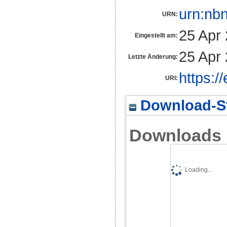
urn:nb
URN:
25 Apr
Eingestellt am:
25 Apr
Letzte Änderung:
https:/
URI:
Download-St
Downloads
Loading...