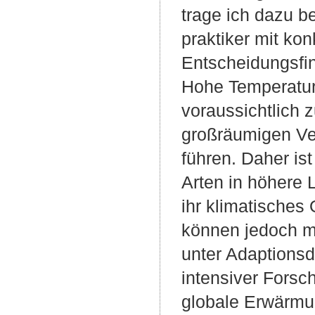
trage ich dazu b
praktiker mit ko
Entscheidungsfi
Hohe Temperatur
voraussichtlich 
großräumigen V
führen. Daher is
Arten in höhere 
ihr klimatisches
können jedoch mi
unter Adaptionsd
intensiver Forsc
globale Erwärmun