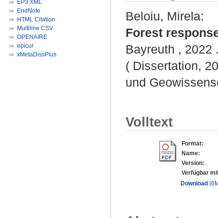
EP3 XML
EndNote
Beloiu, Mirela
:
HTML Citation
Multiline CSV
Forest response
OPENAIRE
epicur
Bayreuth , 2022 .
xMetaDissPlus
( Dissertation, 2
und Geowissensc
Volltext
Format:
Name:
Version:
Verfügbar mi
Download
(6