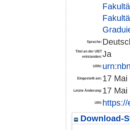
Fakultä
Fakultä
Gradui
Deutsc
Sprache:
Ja
Titel an der UBT
entstanden:
urn:nb
URN:
17 Mai
Eingestellt am:
17 Mai
Letzte Änderung:
https:/
URI:
Download-St