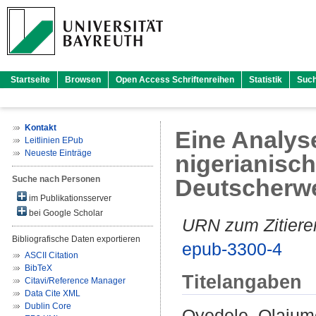
Startseite
Browsen
Open Access Schriftenreihen
Statistik
Suc
Kontakt
Eine Analyse
Leitlinien EPub
Neueste Einträge
nigerianisc
Suche nach Personen
Deutscherw
im Publikationsserver
bei Google Scholar
URN zum Zitiere
Bibliografische Daten exportieren
epub-3300-4
ASCII Citation
BibTeX
Titelangaben
Citavi/Reference Manager
Data Cite XML
Dublin Core
Oyedele, Olajum