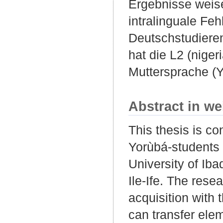
Ergebnisse weise
intralinguale Feh
Deutschstudieren
hat die L2 (niger
Muttersprache (
Abstract in we
This thesis is co
Yorùbá-students 
University of Ib
Ile-Ife. The rese
acquisition with 
can transfer ele