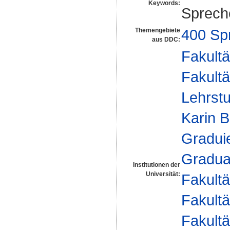
Keywords:
Sprech
400 Sp
Themengebiete
aus DDC:
Fakultä
Fakultä
Lehrstu
Karin B
Gradui
Gradua
Institutionen der
Universität:
Fakultä
Fakultä
Fakultä