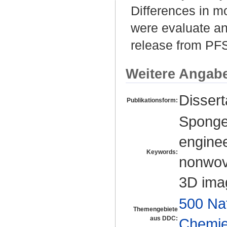
Differences in mo
were evaluate an
release from PF
Weitere Angab
Disser
Publikationsform:
Sponge;
enginee
Keywords:
nonwove
3D ima
500 Na
Themengebiete
aus DDC:
Chemi