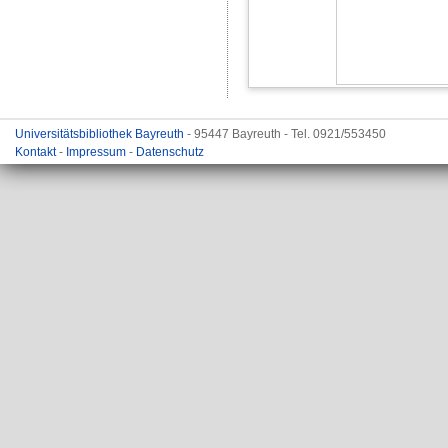
Universitätsbibliothek Bayreuth
- 95447 Bayreuth - Tel. 0921/553450
Kontakt
-
Impressum
-
Datenschutz