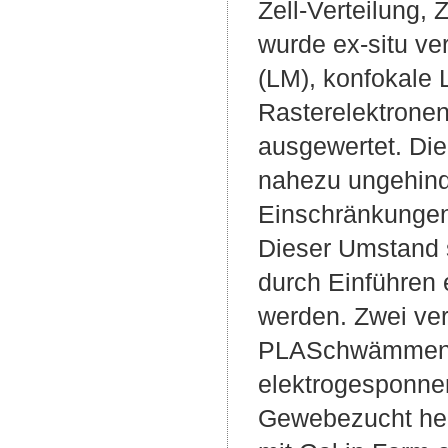
Zell-Verteilung, 
wurde ex-situ ver
(LM), konfokale 
Rasterelektrone
ausgewertet. Die
nahezu ungehind
Einschränkungen 
Dieser Umstand s
durch Einführen
werden. Zwei ve
PLASchwämmen mi
elektrogesponne
Gewebezucht her