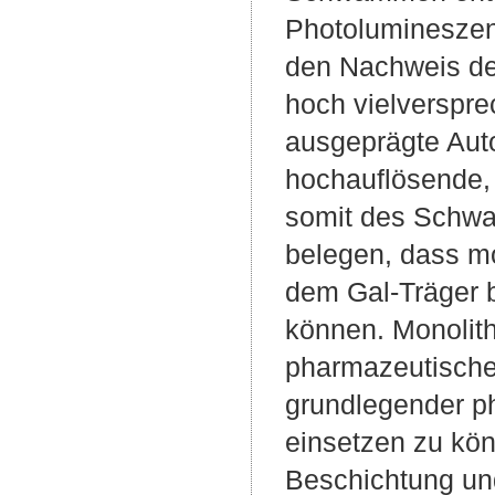
Photolumineszen
den Nachweis der
hoch vielverspre
ausgeprägte Auto
hochauflösende, 
somit des Schw
belegen, dass mo
dem Gal-Träger b
können. Monolit
pharmazeutische
grundlegender ph
einsetzen zu kön
Beschichtung un