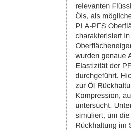
relevanten Flüss
Öls, als möglich
PLA-PFS Oberfläc
charakterisiert 
Oberflächeneige
wurden genaue A
Elastizität der 
durchgeführt. Hi
zur Öl-Rückhalt
Kompression, auc
untersucht. Unte
simuliert, um di
Rückhaltung im 