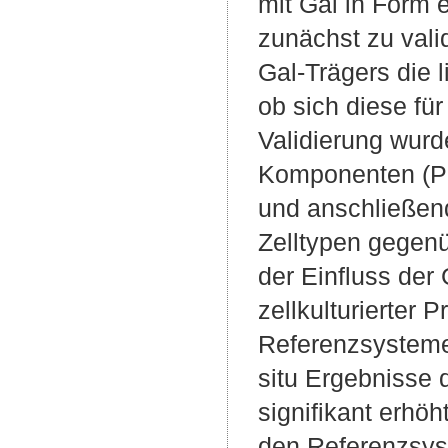
mit Gal in Form 
zunächst zu vali
Gal-Trägers die l
ob sich diese für
Validierung wur
Komponenten (PLA
und anschließend
Zelltypen gegenü
der Einfluss der 
zellkulturierter
Referenzsystemen 
situ Ergebnisse 
signifikant erhöh
den Referenzsyst