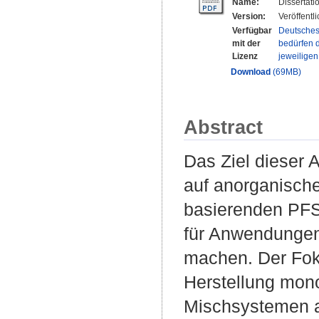
Name:
Dissertati
Version:
Veröffentl
Verfügbar
Deutsches
mit der
bedürfen d
Lizenz
jeweilige
Download
(69MB)
Abstract
Das Ziel dieser 
auf anorganisch
basierenden PFS
für Anwendungen
machen. Der Fok
Herstellung mono
Mischsystemen a