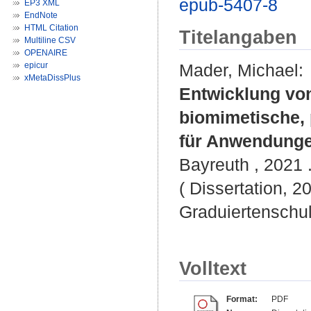
epub-5407-8
EP3 XML
EndNote
HTML Citation
Titelangaben
Multiline CSV
OPENAIRE
epicur
Mader, Michael
:
xMetaDissPlus
Entwicklung von
biomimetische, 
für Anwendunge
Bayreuth , 2021 .
( Dissertation, 2
Graduiertenschu
Volltext
Format:
PDF