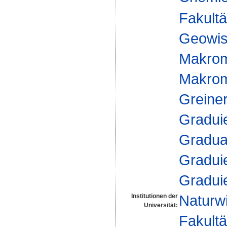
Fakultä
Geowis
Makrom
Makromo
Greine
Gradui
Gradua
Gradui
Gradui
Naturw
Institutionen der
Universität:
Fakultä