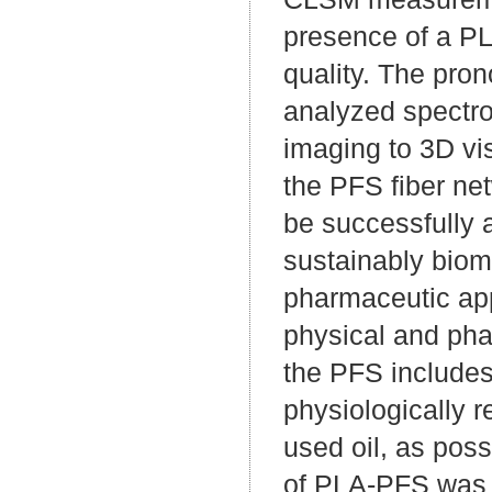
presence of a PLA
quality. The pro
analyzed spectro
imaging to 3D vi
the PFS fiber ne
be successfully 
sustainably biom
pharmaceutic appl
physical and pha
the PFS includes
physiologically 
used oil, as poss
of PLA-PFS was c