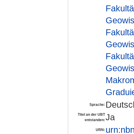
Fakultä
Geowis
Fakultä
Geowis
Fakultä
Geowis
Makrom
Gradui
Deutsc
Sprache:
Ja
Titel an der UBT
entstanden:
urn:nb
URN: