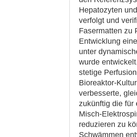
Hepatozyten und 
verfolgt und veri
Fasermatten zu P
Entwicklung eine
unter dynamische
wurde entwickelt
stetige Perfusio
Bioreaktor-Kult
verbesserte, gle
zukünftig die fü
Misch-Elektrospi
reduzieren zu k
Schwämmen entwi