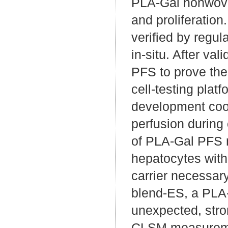
PLA-Gal nonwovens
and proliferation
verified by regul
in-situ. After v
PFS to prove thei
cell-testing plat
development coop
perfusion during 
of PLA-Gal PFS r
hepatocytes withi
carrier necessar
blend-ES, a PLA
unexpected, stro
CLSM measurement