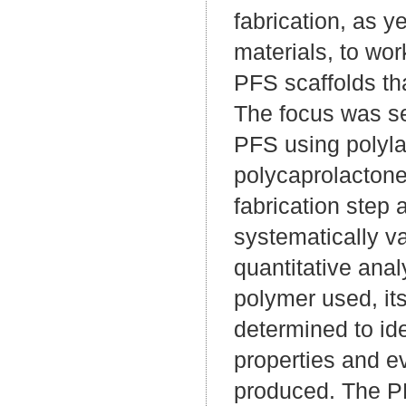
fabrication, as y
materials, to wo
PFS scaffolds tha
The focus was set
PFS using polyl
polycaprolactone
fabrication step 
systematically v
quantitative ana
polymer used, it
determined to id
properties and e
produced. The PFS