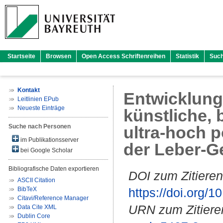
Startseite
Browsen
Open Access Schriftenreihen
Statistik
Suc
Kontakt
Entwicklung
Leitlinien EPub
Neueste Einträge
künstliche, 
Suche nach Personen
ultra-hoch
im Publikationsserver
der Leber-
bei Google Scholar
Bibliografische Daten exportieren
DOI zum Zitieren
ASCII Citation
BibTeX
https://doi.org
Citavi/Reference Manager
URN zum Zitiere
Data Cite XML
Dublin Core