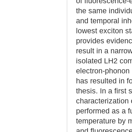
of fluorescence-
the same individ
and temporal in
lowest exciton s
provides evidenc
result in a narr
isolated LH2 comp
electron-phonon 
has resulted in f
thesis. In a firs
characterization
performed as a f
temperature by m
and fluorescence