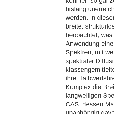
konnten so ganze
bislang unerreich
werden. In diese
breite, struktur
beobachtet, was 
Anwendung eines 
Spektren, mit we
spektraler Diffu
klassengemittelt
ihre Halbwertsbr
Komplex die Bre
langwelligen Spek
CAS, dessen Maxi
unabhängig davon