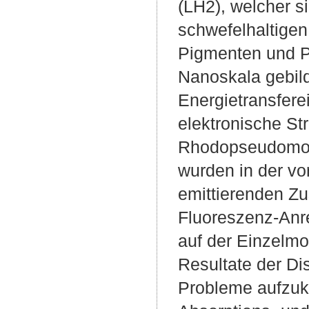
(LH2), welcher s
schwefelhaltigen
Pigmenten und Pr
Nanoskala gebild
Energietransfere
elektronische S
Rhodopseudomonas
wurden in der vo
emittierenden Z
Fluoreszenz-Anr
auf der Einzelmo
Resultate der Di
Probleme aufzukl