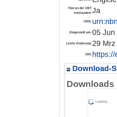
Ja
Titel an der UBT
entstanden:
urn:nb
URN:
05 Jun
Eingestellt am:
29 Mrz
Letzte Änderung:
https:/
URI:
Download-St
Downloads
Loading...