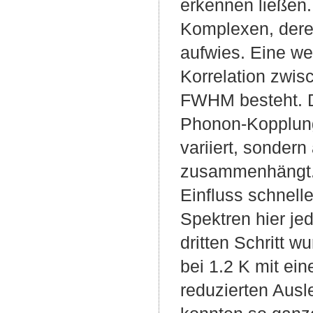
erkennen ließen
Komplexen, deren
aufwies. Eine we
Korrelation zwis
FWHM besteht. D
Phonon-Kopplung
variiert, sonder
zusammenhängt. A
Einfluss schnelle
Spektren hier je
dritten Schritt 
bei 1.2 K mit ei
reduzierten Aus