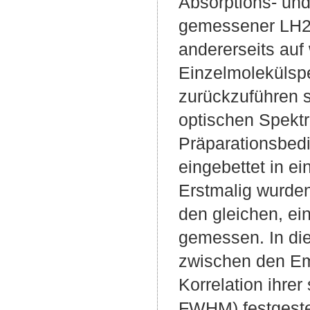
Absorptions- und
gemessener LH2 
andererseits au
Einzelmolekülsp
zurückzuführen s
optischen Spekt
Präparationsbedi
eingebettet in e
Erstmalig wurde
den gleichen, ei
gemessen. In di
zwischen den Em
Korrelation ihrer
FWHM) festgeste