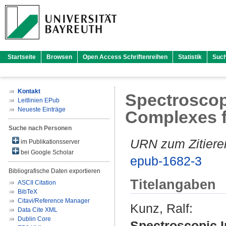
Startseite
Browsen
Open Access Schriftenreihen
Statistik
Suc
Kontakt
Spectroscopi
Leitlinien EPub
Neueste Einträge
Complexes f
Suche nach Personen
URN zum Zitiere
im Publikationsserver
bei Google Scholar
epub-1682-3
Bibliografische Daten exportieren
Titelangaben
ASCII Citation
BibTeX
Citavi/Reference Manager
Kunz, Ralf
:
Data Cite XML
Dublin Core
Spectroscopic I