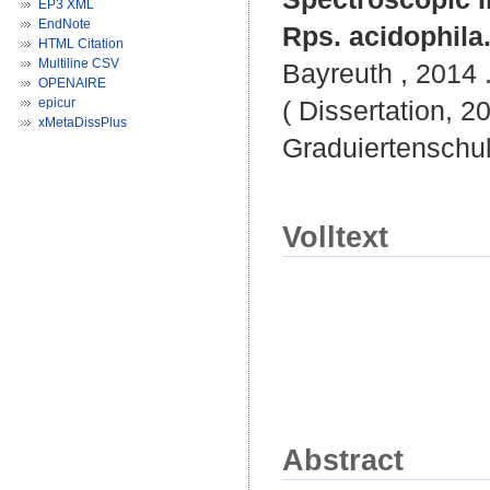
EP3 XML
EndNote
Rps. acidophila
HTML Citation
Multiline CSV
Bayreuth , 2014 .
OPENAIRE
epicur
( Dissertation, 2
xMetaDissPlus
Graduiertenschu
Volltext
Abstract