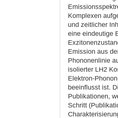
Emissionsspektr
Komplexen aufg
und zeitlicher I
eine eindeutige
Exzitonenzustand
Emission aus de
Phononenlinie a
isolierter LH2 K
Elektron-Phonon
beeinflusst ist. D
Publikationen, we
Schritt (Publikat
Charakterisieru