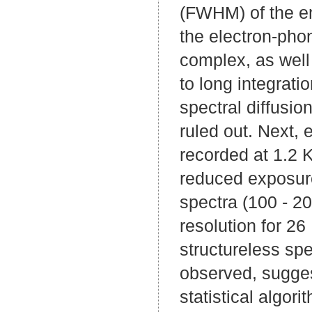
(FWHM) of the em
the electron-pho
complex, as well 
to long integrati
spectral diffusio
ruled out. Next,
recorded at 1.2 K
reduced exposure
spectra (100 - 2
resolution for 2
structureless sp
observed, suggest
statistical algor