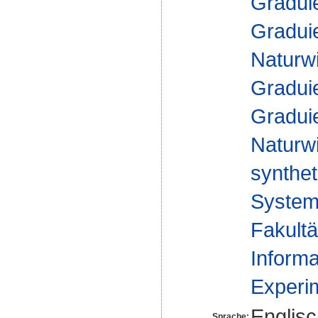
Gradui
Gradui
Naturw
Gradui
Gradui
Naturw
synthet
Syste
Fakultä
Informa
Experim
Englis
Sprache: