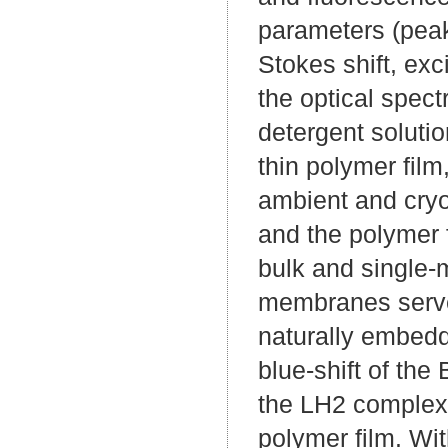
parameters (peak
Stokes shift, ex
the optical spect
detergent solutio
thin polymer fil
ambient and cryo
and the polymer 
bulk and single-m
membranes serve
naturally embedd
blue-shift of the
the LH2 complexe
polymer film. Wit