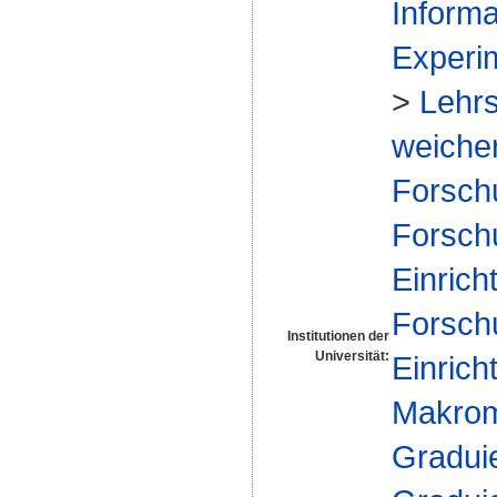
Informa
Experim
>
Lehrs
weicher
Forsch
Forsch
Einrich
Forsch
Institutionen der
Universität:
Einrich
Makrom
Gradui