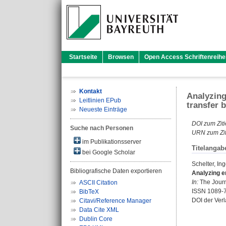
Startseite
Browsen
Open Access Schriftenreihe
Kontakt
Analyzing
Leitlinien EPub
transfer 
Neueste Einträge
DOI zum Ziti
Suche nach Personen
URN zum Zit
im Publikationsserver
Titelangab
bei Google Scholar
Schelter, In
Bibliografische Daten exportieren
Analyzing en
In:
The Journa
ASCII Citation
ISSN 1089-
BibTeX
DOI der Ver
Citavi/Reference Manager
Data Cite XML
Dublin Core