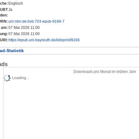
che:
Englisch
r UBT
Ja
nden:
URN:
urn:nbn:de:bvb:703-epub-9166-7
t am:
07 Mai 2026 11:00
rung:
07 Mai 2026 11:00
URI:
https://epub.uni-bayreuth.de/id/eprint/9166
d-Statistik
ads
Downloads pro Monat im letzten Jahr
Loading...