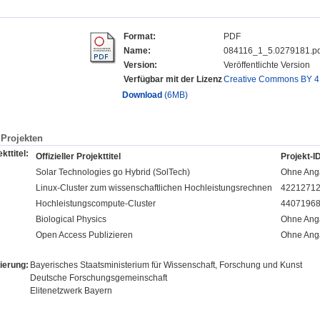
Format:
PDF
Name:
084116_1_5.0279181.pd
Version:
Veröffentlichte Version
Verfügbar mit der Lizenz
Creative Commons BY 4
Download
(6MB)
Projekten
kttitel:
Offizieller Projekttitel
Projekt-I
Solar Technologies go Hybrid (SolTech)
Ohne Ang
Linux-Cluster zum wissenschaftlichen Hochleistungsrechnen
4221271
Hochleistungscompute-Cluster
4407196
Biological Physics
Ohne Ang
Open Access Publizieren
Ohne Ang
ierung:
Bayerisches Staatsministerium für Wissenschaft, Forschung und Kunst
Deutsche Forschungsgemeinschaft
Elitenetzwerk Bayern