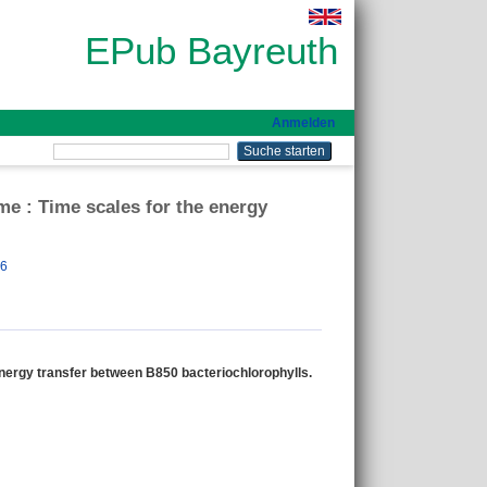
EPub Bayreuth
Anmelden
ime : Time scales for the energy
66
 energy transfer between B850 bacteriochlorophylls.