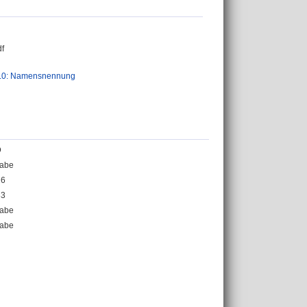
f
.0: Namensnennung
D
abe
26
83
abe
abe