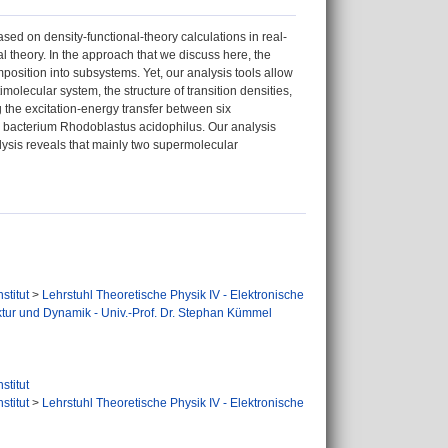
sed on density-functional-theory calculations in real-
al theory. In the approach that we discuss here, the
mposition into subsystems. Yet, our analysis tools allow
imolecular system, the structure of transition densities,
 the excitation-energy transfer between six
le bacterium Rhodoblastus acidophilus. Our analysis
alysis reveals that mainly two supermolecular
stitut
>
Lehrstuhl Theoretische Physik IV - Elektronische
uktur und Dynamik - Univ.-Prof. Dr. Stephan Kümmel
stitut
stitut
>
Lehrstuhl Theoretische Physik IV - Elektronische