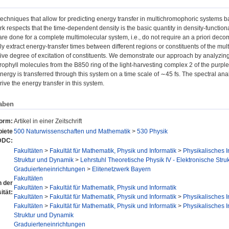
echniques that allow for predicting energy transfer in multichromophoric systems ba
rk respects that the time-dependent density is the basic quantity in density-function
are done for a complete multimolecular system, i.e., do not require an a priori deco
ly extract energy-transfer times between different regions or constituents of the mult
tive degree of excitation of constituents. We demonstrate our approach by analyzing
rophyll molecules from the B850 ring of the light-harvesting complex 2 of the purp
nergy is transferred through this system on a time scale of ∼45 fs. The spectral an
rive the energy transfer in this system.
aben
form:
Artikel in einer Zeitschrift
iete
500 Naturwissenschaften und Mathematik
>
530 Physik
DDC:
Fakultäten
>
Fakultät für Mathematik, Physik und Informatik
>
Physikalisches In
Struktur und Dynamik
>
Lehrstuhl Theoretische Physik IV - Elektronische Str
Graduierteneinrichtungen
>
Elitenetzwerk Bayern
Fakultäten
n der
Fakultäten
>
Fakultät für Mathematik, Physik und Informatik
ität:
Fakultäten
>
Fakultät für Mathematik, Physik und Informatik
>
Physikalisches In
Fakultäten
>
Fakultät für Mathematik, Physik und Informatik
>
Physikalisches In
Struktur und Dynamik
Graduierteneinrichtungen