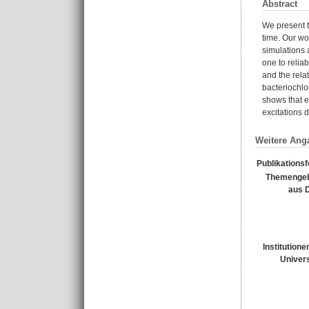
Abstract
We present t
time. Our wo
simulations 
one to reliab
and the rela
bacteriochlo
shows that e
excitations d
Weitere Ang
Publikations
Themengeb
aus 
Institutione
Univers