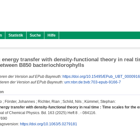
n
Statistik
Suche
Hilfe
 energy transfer with density-functional theory in real t
between B850 bacteriochlorophylls
eren der Version auf EPub Bayreuth:
https://doi.org/10.15495/EPub_UBT_000091
ieren der Version auf EPub Bayreuth:
urn:nbn:de:bvb:703-epub-9166-7
en
go
;
Förster, Johannes
;
Richter, Rian
;
Schild, Nils
;
Kümmel, Stephan
:
ergy transfer with density-functional theory in real time : Time scales for the
l of Chemical Physics. Bd. 163 (2025) Heft 8 . - 084116.
7690
lagsversion:
https://doi.org/10.1063/5.0279181