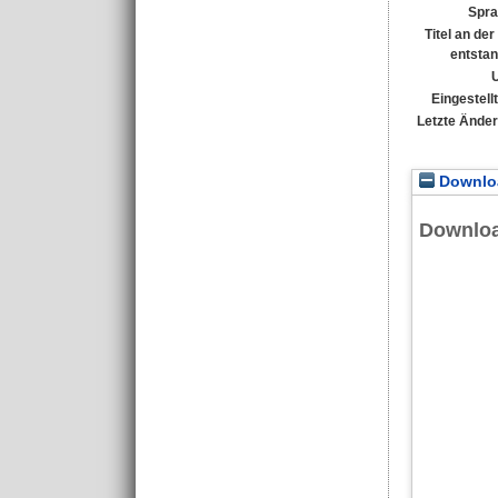
Spra
Titel an de
entsta
Eingestell
Letzte Ände
Downloa
Downlo