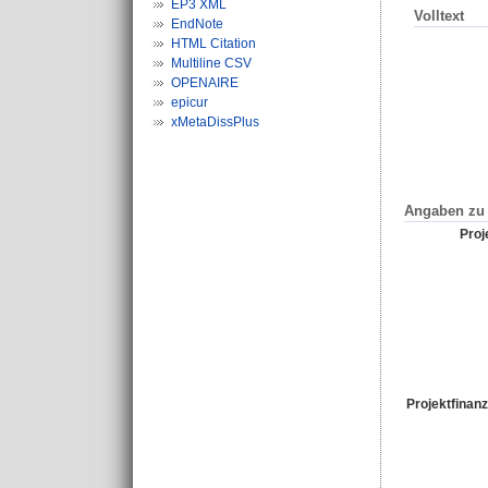
EP3 XML
Volltext
EndNote
HTML Citation
Multiline CSV
OPENAIRE
epicur
xMetaDissPlus
Angaben zu 
Proje
Projektfinanz