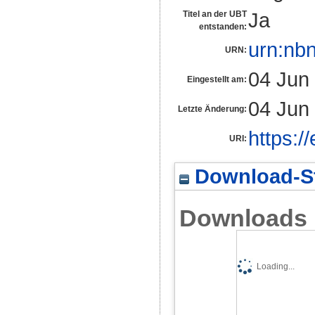
Ja
Titel an der UBT
entstanden:
urn:nb
URN:
04 Jun
Eingestellt am:
04 Jun
Letzte Änderung:
https:/
URI:
Download-St
Downloads
Loading...