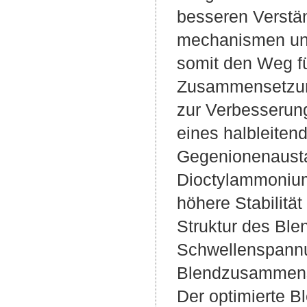
besseren Verstän
mechanismen und 
somit den Weg fü
Zusammensetzung
zur Verbesserun
eines halbleiten
Gegenionenausta
Dioctylammonium
höhere Stabilitä
Struktur des Ble
Schwellenspannu
Blendzusammense
Der optimierte B