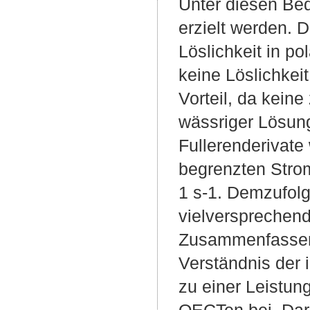
Unter diesen Be
erzielt werden. 
Löslichkeit in p
keine Löslichkei
Vorteil, da keine
wässriger Lösung 
Fullerenderivat
begrenzten Strom
1 s-1. Demzufolg
vielversprechend
Zusammenfassend
Verständnis der
zu einer Leistun
OECTen bei. Dar