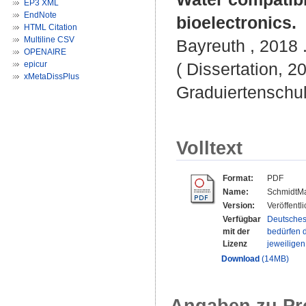
EP3 XML
EndNote
bioelectronics.
HTML Citation
Multiline CSV
Bayreuth , 2018 .
OPENAIRE
epicur
( Dissertation, 2
xMetaDissPlus
Graduiertenschu
Volltext
Format:
PDF
Name:
SchmidtMa
Version:
Veröffentl
Verfügbar
Deutsches
mit der
bedürfen d
Lizenz
jeweilige
Download
(14MB)
Angaben zu Pr