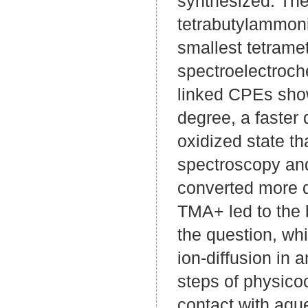
synthesized. The 
tetrabutylammon
smallest tetram
spectroelectroche
linked CPEs sho
degree, a faster 
oxidized state t
spectroscopy an
converted more d
TMA+ led to the 
the question, whi
ion-diffusion in
steps of physico
contact with aqu