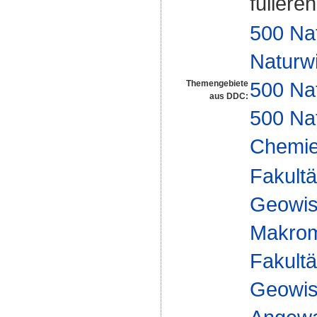
fullere
500 Na
Naturw
500 Na
Themengebiete
aus DDC:
500 Na
Chemi
Fakultä
Geowis
Makrom
Fakultä
Geowis