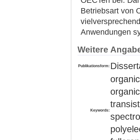
Betriebsart vo
vielversprechend
Anwendungen synt
Weitere Angab
Disser
Publikationsform:
organic
organic
transis
Keywords:
spectr
polyele