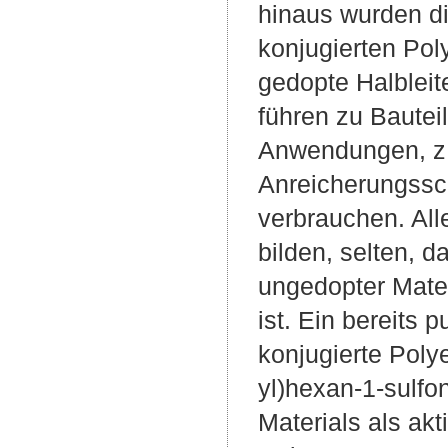
hinaus wurden d
konjugierten Pol
gedopte Halbleit
führen zu Bautei
Anwendungen, z.B
Anreicherungssch
verbrauchen. All
bilden, selten, d
ungedopter Mater
ist. Ein bereits 
konjugierte Poly
yl)hexan-1-sulfo
Materials als ak