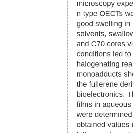
microscopy experi
n-type OECTs was
good swelling in
solvents, swallo
and C70 cores via
conditions led to
halogenating rea
monoadducts show
the fullerene der
bioelectronics. T
films in aqueous 
were determined
obtained values 