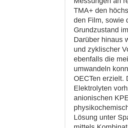
Messungen an re
TMA+ den höchste
den Film, sowie 
Grundzustand im
Darüber hinaus 
und zyklischer 
ebenfalls die me
umwandeln konnt
OECTen erzielt. 
Elektrolyten vor
anionischen KPE
physikochemische
Lösung unter Sp
mittels Kombina