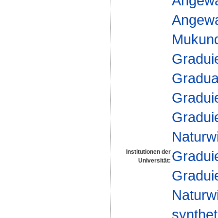
Angewa
Angewan
Mukund
Gradui
Gradua
Gradui
Gradui
Naturw
Gradui
Institutionen der
Universität:
Gradui
Naturw
synthet