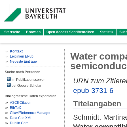
Startseite
Browsen
Open Access Schriftenreihen
Statistik
Suc
Kontakt
Water compat
Leitlinien EPub
Neueste Einträge
semiconduct
Suche nach Personen
URN zum Zitiere
im Publikationsserver
bei Google Scholar
epub-3731-6
Bibliografische Daten exportieren
Titelangaben
ASCII Citation
BibTeX
Citavi/Reference Manager
Schmidt, Martina
Data Cite XML
Dublin Core
Water compatibl