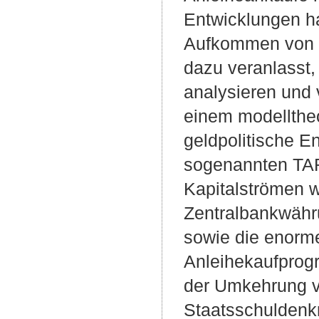
Entwicklungen ha
Aufkommen von 
dazu veranlasst,
analysieren und v
einem modelltheo
geldpolitische E
sogenannten TA
Kapitalströmen w
Zentralbankwähr
sowie die enorm
Anleihekaufprog
der Umkehrung v
Staatsschuldenk