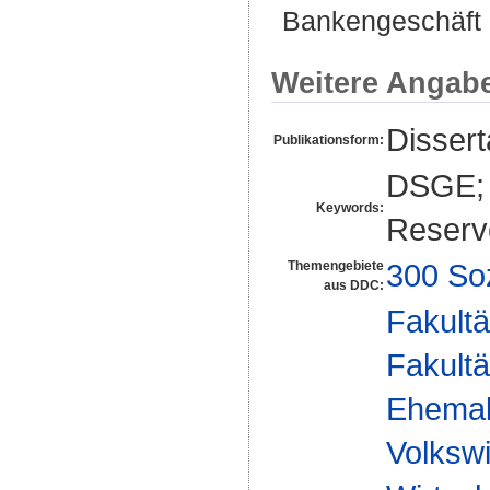
Bankengeschäft d
Weitere Angab
Disser
Publikationsform:
DSGE; 
Keywords:
Reserv
300 So
Themengebiete
aus DDC:
Fakultä
Fakultä
Ehemal
Volkswi