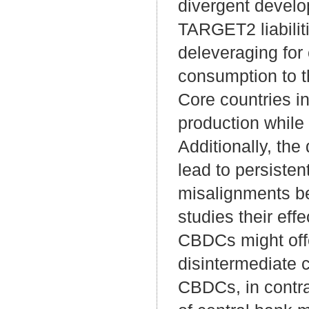
divergent develo
TARGET2 liabiliti
deleveraging for
consumption to th
Core countries in
production while
Additionally, th
lead to persiste
misalignments b
studies their eff
CBDCs might offer
disintermediate 
CBDCs, in contra