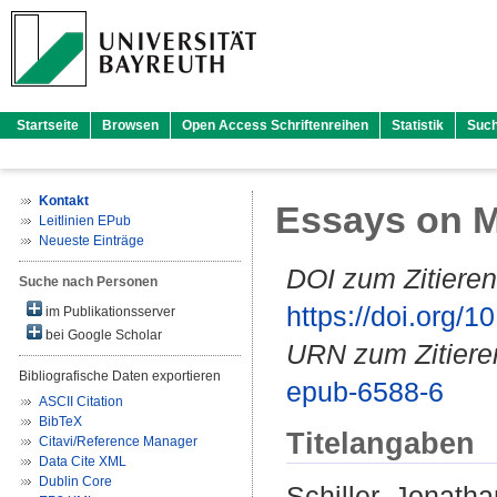
Startseite
Browsen
Open Access Schriftenreihen
Statistik
Suc
Kontakt
Essays on M
Leitlinien EPub
Neueste Einträge
DOI zum Zitieren
Suche nach Personen
https://doi.org
im Publikationsserver
bei Google Scholar
URN zum Zitiere
Bibliografische Daten exportieren
epub-6588-6
ASCII Citation
BibTeX
Titelangaben
Citavi/Reference Manager
Data Cite XML
Dublin Core
Schiller, Jonatha