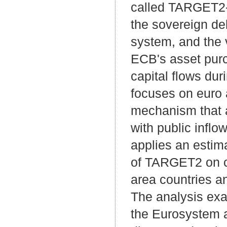
called TARGET2-i
the sovereign deb
system, and the 
ECB's asset purch
capital flows dur
focuses on euro 
mechanism that al
with public infl
applies an estim
of TARGET2 on cr
area countries an
The analysis exa
the Eurosystem af