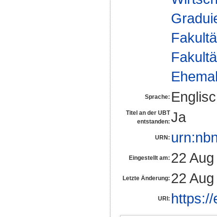
Gradui
Fakultä
Fakultä
Ehemal
Englis
Sprache:
Ja
Titel an der UBT
entstanden:
urn:nb
URN:
22 Aug
Eingestellt am:
22 Aug
Letzte Änderung:
https:/
URI: