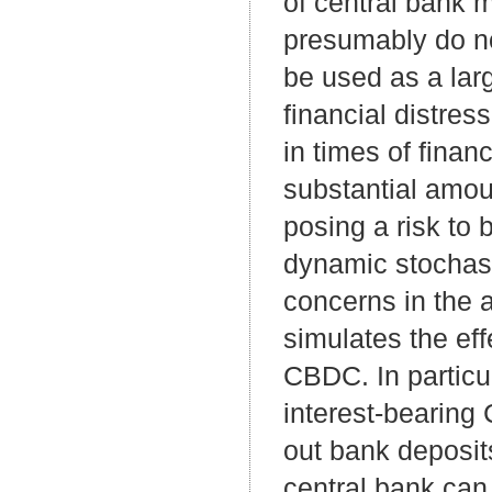
of central bank 
presumably do no
be used as a larg
financial distres
in times of finan
substantial amo
posing a risk to
dynamic stochast
concerns in the 
simulates the eff
CBDC. In particul
interest-bearin
out bank deposit
central bank can 