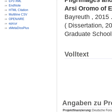
EP3 XML
EndNote
Arsi Oromo of E
HTML Citation
Multiline CSV
Bayreuth , 2015 .
OPENAIRE
epicur
( Dissertation, 2
xMetaDissPlus
Graduate School 
Volltext
Angaben zu Pr
Projektfinanzierung:
Deutsche For