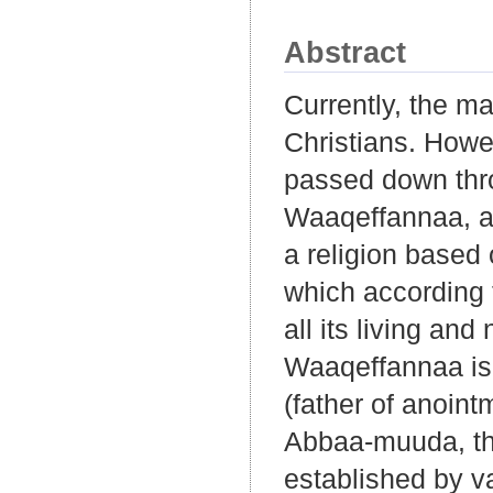
Abstract
Currently, the ma
Christians. Howeve
passed down thro
Waaqeffannaa, an
a religion based
which according t
all its living and
Waaqeffannaa is 
(father of anoin
Abbaa-muuda, the
established by va