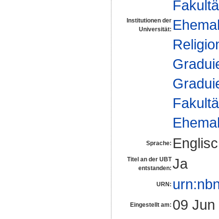
Fakultä
Ehemal
Institutionen der
Universität:
Religio
Gradui
Gradui
Fakultä
Ehemal
Englis
Sprache:
Ja
Titel an der UBT
entstanden:
urn:nb
URN:
09 Jun
Eingestellt am: