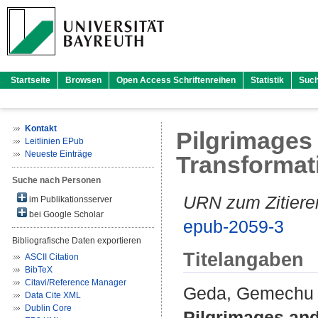
Startseite
Browsen
Open Access Schriftenreihen
Statistik
Suc
Kontakt
Pilgrimages
Leitlinien EPub
Neueste Einträge
Transformat
Suche nach Personen
URN zum Zitiere
im Publikationsserver
bei Google Scholar
epub-2059-3
Bibliografische Daten exportieren
Titelangaben
ASCII Citation
BibTeX
Citavi/Reference Manager
Geda, Gemechu
Data Cite XML
Dublin Core
Pilgrimages and