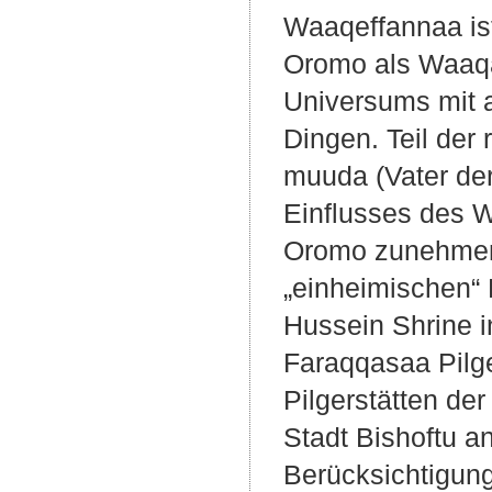
Waaqeffannaa is
Oromo als Waaqa
Universums mit a
Dingen. Teil der 
muuda (Vater de
Einflusses des 
Oromo zunehmend
„einheimischen“ 
Hussein Shrine i
Faraqqasaa Pilge
Pilgerstätten de
Stadt Bishoftu an
Berücksichtigung