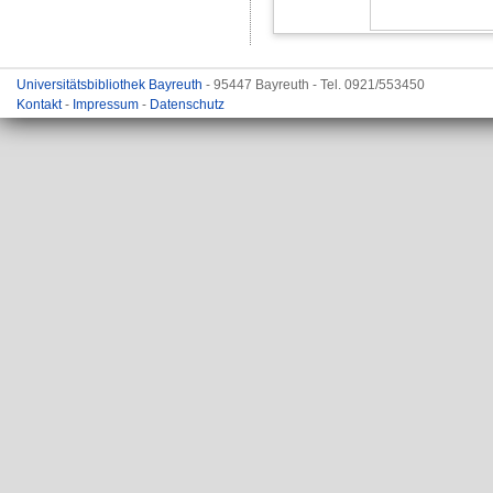
Universitätsbibliothek Bayreuth
- 95447 Bayreuth - Tel. 0921/553450
Kontakt
-
Impressum
-
Datenschutz