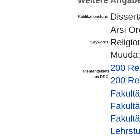
Weitere Angab
Disser
Publikationsform:
Arsi O
Religio
Keywords:
Muuda;
200 Rel
Themengebiete
aus DDC:
200 Rel
Fakultä
Fakultä
Fakultä
Lehrstu