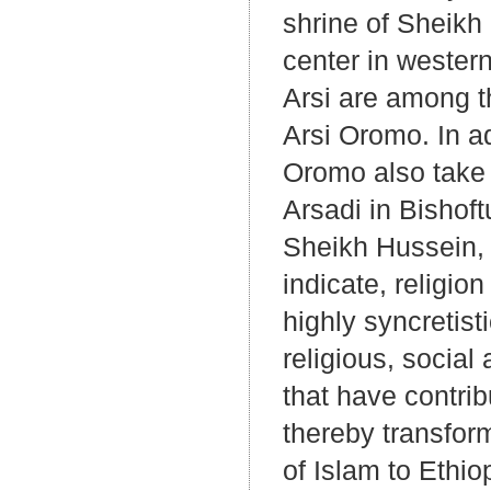
shrine of Sheikh
center in wester
Arsi are among t
Arsi Oromo. In ad
Oromo also take p
Arsadi in Bishoft
Sheikh Hussein, 
indicate, religi
highly syncretist
religious, social
that have contri
thereby transform
of Islam to Ethio