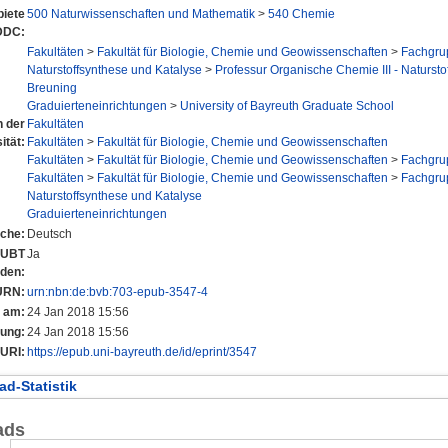
iete
500 Naturwissenschaften und Mathematik
>
540 Chemie
DDC:
Fakultäten
>
Fakultät für Biologie, Chemie und Geowissenschaften
>
Fachgru
Naturstoffsynthese und Katalyse
>
Professur Organische Chemie III - Naturstof
Breuning
Graduierteneinrichtungen
>
University of Bayreuth Graduate School
n der
Fakultäten
ität:
Fakultäten
>
Fakultät für Biologie, Chemie und Geowissenschaften
Fakultäten
>
Fakultät für Biologie, Chemie und Geowissenschaften
>
Fachgru
Fakultäten
>
Fakultät für Biologie, Chemie und Geowissenschaften
>
Fachgru
Naturstoffsynthese und Katalyse
Graduierteneinrichtungen
che:
Deutsch
r UBT
Ja
nden:
URN:
urn:nbn:de:bvb:703-epub-3547-4
t am:
24 Jan 2018 15:56
rung:
24 Jan 2018 15:56
URI:
https://epub.uni-bayreuth.de/id/eprint/3547
d-Statistik
ads