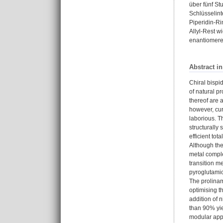
über fünf St
Schlüsselint
Piperidin-Ri
Allyl-Rest w
enantiomeren
Abstract i
Chiral bispi
of natural pr
thereof are a
however, curr
laborious. T
structurally
efficient to
Although the
metal comple
transition me
pyroglutamic
The prolinam
optimising t
addition of 
than 90% yie
modular appr