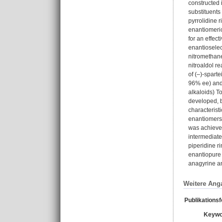
constructed 
substituents
pyrrolidine 
enantiomeric
for an effect
enantioselec
nitromethane
nitroaldol r
of (‒)-spart
96% ee) and 
alkaloids) T
developed, b
characterist
enantiomers 
was achieved
intermediate
piperidine ri
enantiopure 
anagyrine an
Weitere Ang
Publikations
Keywo