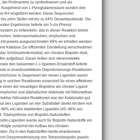
 die Prolinamine zu synthetisieren und als
en. Ausgehend von L-Pyroglutaminsäure wurden drei
1 bis R4 eingeführt werden. Diese Sequenzen
f bis zehn Stufen mit bis zu 64% Gesamtausbeute. Die
esten Ergebnisse lieferte ein 5-cis-Phenyl-
rsystem zu entwickeln, das in dieser Reaktion bisher
ischen, heteroaromatischen, vinylischen und
 mit jeweils ausgezeichneten 99% ee erhalten werden.
 und Katalyse Zur effizienten Darstellung verschiedener
das Schlüsselintermediat, ein chirales Bispidin-Imid,
n aufgebaut. Daran ließen sich stereoselektiv
ie den bekannten (‒)-Spartein-Ersatzstoff lieferte.
wurde in enantioselektiven Deprotonierungs-Reaktionen
überschüsse in Gegenwart der neuen Liganden waren
g in solchen Reaktionen essenziell für einen effektiven
te eines der neuartigen Bispidine als chiraler Ligand
inylischer und aliphatischer Aldehyde mit Nitromethan
lektive Nitroaldol-Reaktionen war der Katalysator gut
al des Liganden an vier Substraten direkt mit dem von
85‒98% ee) den etablierten Liganden (45‒96% ee)
3: Totalsynthese von Bispidin-Naturstoffen
spidin-Liganden wurde auch für Bispidin-Naturstoffe ein
 erfolgte zunächst der Aufbau des chiralen
rden. Da in den Naturstoffen beide enantiomere
ch Desymmetrisierung von Tetraoxobispidin jeweils