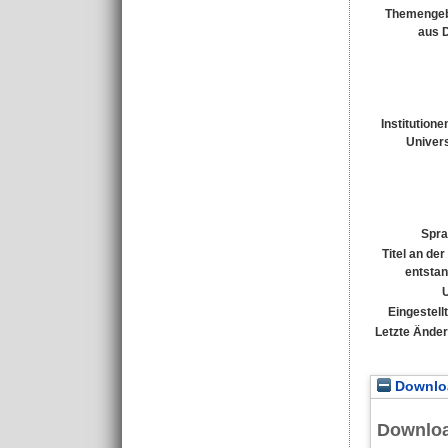
Themengeb
aus 
Institutione
Univers
Spra
Titel an de
entsta
Eingestell
Letzte Ände
Downloa
Downlo