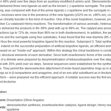
in 48% yield over five steps from an auxiliary-modified β-amino acid. Stereoselecti
 delivered three new ligands as well as the known (‒)-sparteine surrogate. The pote
ring, was compared with that of the prime ligands (‒)-sparteine and the surrogate in
 excesses were low in the presence of the new ligands (≤52% ee vs. ≤96% ee), conf
ive chirality transfer in this kind of reaction. One of the novel bispidines, however, p
tive Cu-catalysed Henry reactions. The transformation of various aromatic, heteroar
 delivered the products in 80‒99% yield with up to 99% ee. The catalyst also proved
eactions (up to 72% de, more than 96% ee in both diastereomers). In addition, the p
eine and the surrogate using four substrates. It was found that the new diamine (85‒
thus the most powerful bispidine ligand for this reaction. Subproject 3: Total synthe
o extend on the successful preparation of artificial bispidine ligands, an efficient 
ased on an "inside-out" approach. Within this strategy the chiral backbone is constru
ic structural elements of each derivative. Since both enantiomeric forms of the centra
of a diimide were prepared by desymmetrisation of tetraoxobispidine over five steps
 with 35% yield over six steps. Several sequences were established for the synthesi
s. They permit the stereoselective attachment of endo-fused piperidine rings as in
ngs as in β-isosparteine and anagyrine, and of an exo-allyl substituent as in tinctorin
form – were prepared via this efficient approach. A notable success was the first ena
d tinctorine.
aben
form:
Dissertation (Ohne Angabe)
stereoselective synthesis; enantioselective catalysis; ligand design; Henry reac
rds:
sparteine