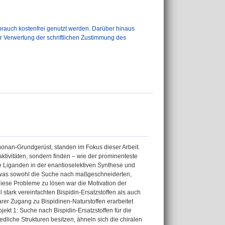
auch kostenfrei genutzt werden. Darüber hinaus
er Verwertung der schriftlichen Zustimmung des
]nonan-Grundgerüst, standen im Fokus dieser Arbeit.
oaktivitäten, sondern finden – wie der prominenteste
nte Liganden in der enantioselektiven Synthese und
e, was sowohl die Suche nach maßgeschneiderten,
Diese Probleme zu lösen war die Motivation der
 stark vereinfachten Bispidin-Ersatzstoffen als auch
arer Zugang zu Bispidinen-Naturstoffen erarbeitet
ojekt 1: Suche nach Bispidin-Ersatzstoffen für die
edliche Strukturen besitzen, ähneln sich die chiralen