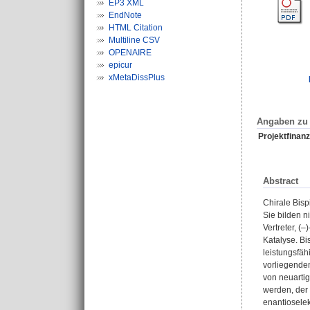
EP3 XML
EndNote
HTML Citation
Multiline CSV
OPENAIRE
epicur
xMetaDissPlus
Angaben zu 
Projektfinanz
Abstract
Chirale Bisp
Sie bilden n
Vertreter, (
Katalyse. Bi
leistungsfäh
vorliegenden
von neuartig
werden, der 
enantioselek