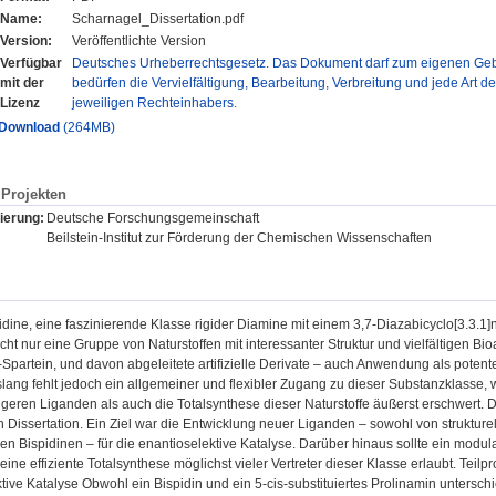
Name:
Scharnagel_Dissertation.pdf
Version:
Veröffentlichte Version
Verfügbar
Deutsches Urheberrechtsgesetz. Das Dokument darf zum eigenen Gebr
mit der
bedürfen die Vervielfältigung, Bearbeitung, Verbreitung und jede Art d
Lizenz
jeweiligen Rechteinhabers.
Download
(264MB)
Projekten
ierung:
Deutsche Forschungsgemeinschaft
Beilstein-Institut zur Förderung der Chemischen Wissenschaften
idine, eine faszinierende Klasse rigider Diamine mit einem 3,7-Diazabicyclo[3.3.1
icht nur eine Gruppe von Naturstoffen mit interessanter Struktur und vielfältigen Bi
‒)-Spartein, und davon abgeleitete artifizielle Derivate – auch Anwendung als pote
slang fehlt jedoch ein allgemeiner und flexibler Zugang zu dieser Substanzklass
igeren Liganden als auch die Totalsynthese dieser Naturstoffe äußerst erschwert. 
 Dissertation. Ein Ziel war die Entwicklung neuer Liganden – sowohl von strukturell
en Bispidinen – für die enantioselektive Katalyse. Darüber hinaus sollte ein modul
eine effiziente Totalsynthese möglichst vieler Vertreter dieser Klasse erlaubt. Teilpr
tive Katalyse Obwohl ein Bispidin und ein 5-cis-substituiertes Prolinamin unterschi