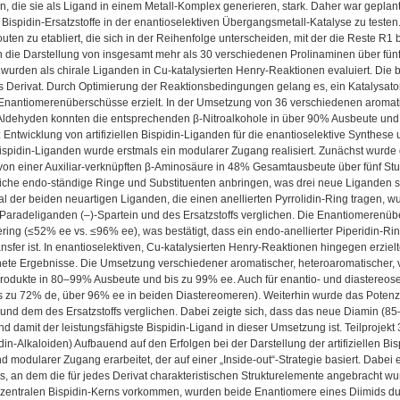
die sie als Ligand in einem Metall-Komplex generieren, stark. Daher war geplant,
 Bispidin-Ersatzstoffe in der enantioselektiven Übergangsmetall-Katalyse zu test
ten zu etabliert, die sich in der Reihenfolge unterscheiden, mit der die Reste R
n die Darstellung von insgesamt mehr als 30 verschiedenen Prolinaminen über fün
wurden als chirale Liganden in Cu-katalysierten Henry-Reaktionen evaluiert. Die b
es Derivat. Durch Optimierung der Reaktionsbedingungen gelang es, ein Katalysato
 Enantiomerenüberschüsse erzielt. In der Umsetzung von 36 verschiedenen aromat
 Aldehyden konnten die entsprechenden β-Nitroalkohole in über 90% Ausbeute und
2: Entwicklung von artifiziellen Bispidin-Liganden für die enantioselektive Synthese
r Bispidin-Liganden wurde erstmals ein modularer Zugang realisiert. Zunächst wurde 
on einer Auxiliar-verknüpften β-Aminosäure in 48% Gesamtausbeute über fünf Stufe
iche endo-ständige Ringe und Substituenten anbringen, was drei neue Liganden sow
l der beiden neuartigen Liganden, die einen anellierten Pyrrolidin-Ring tragen, 
 Paradeliganden (‒)-Spartein und des Ersatzstoffs verglichen. Die Enantiomeren
ering (≤52% ee vs. ≤96% ee), was bestätigt, dass ein endo-anellierter Piperidin-Rin
ransfer ist. In enantioselektiven, Cu-katalysierten Henry-Reaktionen hingegen erziel
ete Ergebnisse. Die Umsetzung verschiedener aromatischer, heteroaromatischer, v
 Produkte in 80‒99% Ausbeute und bis zu 99% ee. Auch für enantio- und diastereose
s zu 72% de, über 96% ee in beiden Diastereomeren). Weiterhin wurde das Potenzi
 und dem des Ersatzstoffs verglichen. Dabei zeigte sich, dass das neue Diamin (
d damit der leistungsfähigste Bispidin-Ligand in dieser Umsetzung ist. Teilprojekt 
idin-Alkaloiden) Aufbauend auf den Erfolgen bei der Darstellung der artifiziellen Bi
und modularer Zugang erarbeitet, der auf einer „Inside-out“-Strategie basiert. Dabei
, an dem die für jedes Derivat charakteristischen Strukturelemente angebracht wu
zentralen Bispidin-Kerns vorkommen, wurden beide Enantiomere eines Diimids dur