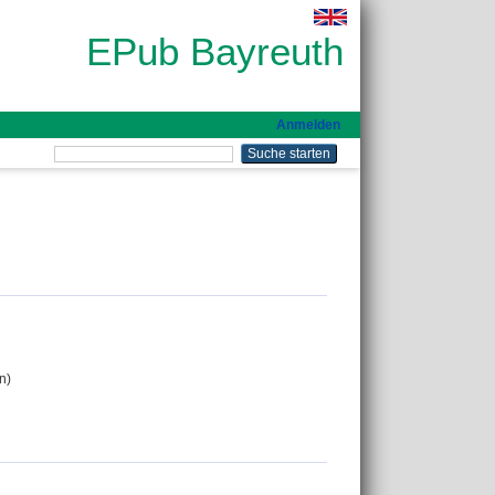
EPub Bayreuth
Anmelden
n)