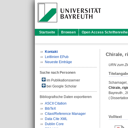
Startseite
Browsen
Open Access Schriftenreihe
Kontakt
Chirale, 
Leitlinien EPub
Neueste Einträge
URN zum Zit
Suche nach Personen
Titelangab
im Publikationsserver
Scharnagel
bei Google Scholar
Chirale, rig
Bayreuth , 20
Bibliografische Daten exportieren
( Dissertati
ASCII Citation
BibTeX
Citavi/Reference Manager
Volltext
Data Cite XML
Dublin Core