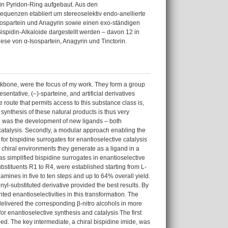
ein Pyridon-Ring aufgebaut. Aus den
quenzen etabliert um stereoselektiv endo-anellierte
Isospartein und Anagyrin sowie einen exo-ständigen
ispidin-Alkaloide dargestellt werden – davon 12 in
ese von α-Isospartein, Anagyrin und Tinctorin.
ackbone, were the focus of my work. They form a group
sentative, (‒)-sparteine, and artificial derivatives
e route that permits access to this substance class is,
 synthesis of these natural products is thus very
oal was the development of new ligands – both
e catalysis. Secondly, a modular approach enabling the
for bispidine surrogates for enantioselective catalysis
he chiral environments they generate as a ligand in a
s simplified bispidine surrogates in enantioselective
substituents R1 to R4, were established starting from L-
mines in five to ten steps and up to 64% overall yield.
yl-substituted derivative provided the best results. By
ed enantioselectivities in this transformation. The
 delivered the corresponding β-nitro alcohols in more
or enantioselective synthesis and catalysis The first
ped. The key intermediate, a chiral bispidine imide, was