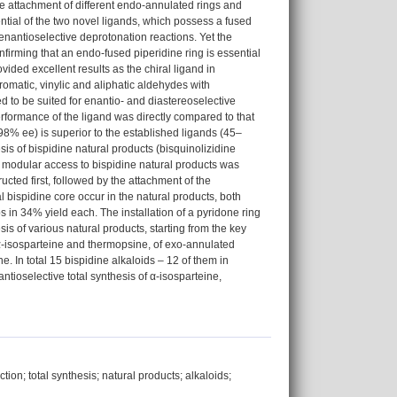
ve attachment of different endo-annulated rings and
ntial of the two novel ligands, which possess a fused
 enantioselective deprotonation reactions. Yet the
irming that an endo-fused piperidine ring is essential
rovided excellent results as the chiral ligand in
omatic, vinylic and aliphatic aldehydes with
 to be suited for enantio- and diastereoselective
erformance of the ligand was directly compared to that
98% ee) is superior to the established ligands (45‒
sis of bispidine natural products (bisquinolizidine
and modular access to bispidine natural products was
cted first, followed by the attachment of the
l bispidine core occur in the natural products, both
 in 34% yield each. The installation of a pyridone ring
s of various natural products, starting from the key
 α-isosparteine and thermopsine, of exo-annulated
e. In total 15 bispidine alkaloids – 12 of them in
ntioselective total synthesis of α-isosparteine,
tion; total synthesis; natural products; alkaloids;