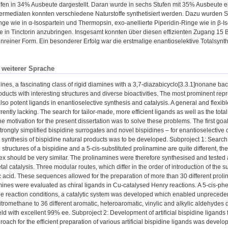
ufen in 34% Ausbeute dargestellt. Daran wurde in sechs Stufen mit 35% Ausbeute 
ermediaten konnten verschiedene Naturstoffe synthetisiert werden. Dazu wurden Se
nge wie in α-Isospartein und Thermopsin, exo-anellierte Piperidin-Ringe wie in β-
ie in Tinctorin anzubringen. Insgesamt konnten über diesen effizienten Zugang 15 B
reiner Form. Ein besonderer Erfolg war die erstmalige enantioselektive Totalsynth
n weiterer Sprache
dines, a fascinating class of rigid diamines with a 3,7-diazabicyclo[3.3.1]nonane b
oducts with interesting structures and diverse bioactivities. The most prominent repre
lso potent ligands in enantioselective synthesis and catalysis. A general and flexibl
ently lacking. The search for tailor-made, more efficient ligands as well as the total
he motivation for the present dissertation was to solve these problems. The first g
 strongly simplified bispidine surrogates and novel bispidines – for enantioselectiv
tal synthesis of bispidine natural products was to be developed. Subproject 1: Search 
 structures of a bispidine and a 5-cis-substituted prolinamine are quite different, t
x should be very similar. The prolinamines were therefore synthesised and tested a
tal catalysis. Three modular routes, which differ in the order of introduction of the 
 acid. These sequences allowed for the preparation of more than 30 different prolina
ines were evaluated as chiral ligands in Cu-catalysed Henry reactions. A 5-cis-phen
he reaction conditions, a catalytic system was developed which enabled unprecedent
nitromethane to 36 different aromatic, heteroaromatic, vinylic and alkylic aldehydes
ld with excellent 99% ee. Subproject 2: Development of artificial bispidine ligands f
oach for the efficient preparation of various artificial bispidine ligands was develo