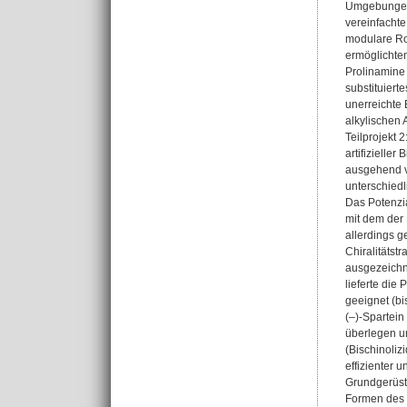
Umgebungen, 
vereinfachte
modulare Rou
ermöglichte
Prolinamine 
substituiert
unerreichte
alkylischen
Teilprojekt 
artifizielle
ausgehend v
unterschiedl
Das Potenzia
mit dem der
allerdings g
Chiralitätst
ausgezeichn
lieferte die
geeignet (bi
(‒)-Spartein
überlegen un
(Bischinoliz
effizienter 
Grundgerüsts
Formen des 