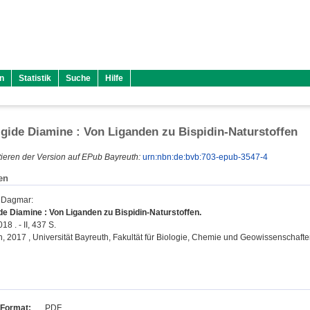
n
Statistik
Suche
Hilfe
rigide Diamine : Von Liganden zu Bispidin-Naturstoffen
ieren der Version auf EPub Bayreuth:
urn:nbn:de:bvb:703-epub-3547-4
en
, Dagmar
:
ide Diamine : Von Liganden zu Bispidin-Naturstoffen.
18 . - II, 437 S.
on, 2017 , Universität Bayreuth, Fakultät für Biologie, Chemie und Geowissenschafte
Format:
PDF