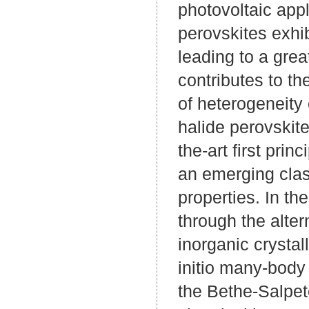
photovoltaic appl
perovskites exhi
leading to a grea
contributes to th
of heterogeneity 
halide perovskite
the-art first pri
an emerging clas
properties. In th
through the alter
inorganic crystal
initio many-body
the Bethe-Salpete