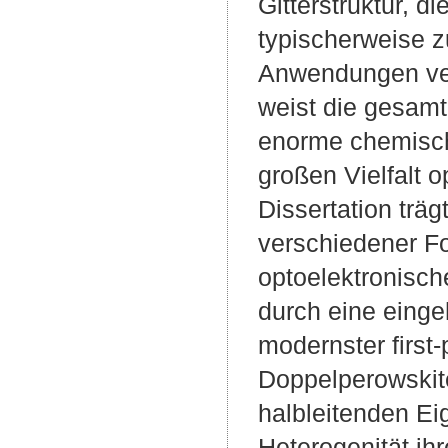
Gitterstruktur, 
typischerweise z
Anwendungen ver
weist die gesamt
enorme chemische
großen Vielfalt o
Dissertation trä
verschiedener Fo
optoelektronisch
durch eine eing
modernster first
Doppelperowskite
halbleitenden Ei
Heterogenität ih