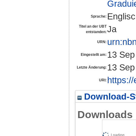
Gradui
Englis
Sprache:
Ja
Titel an der UBT
entstanden:
urn:nb
URN:
13 Sep
Eingestellt am:
13 Sep
Letzte Änderung:
https:/
URI:
Download-St
Downloads
Loading...