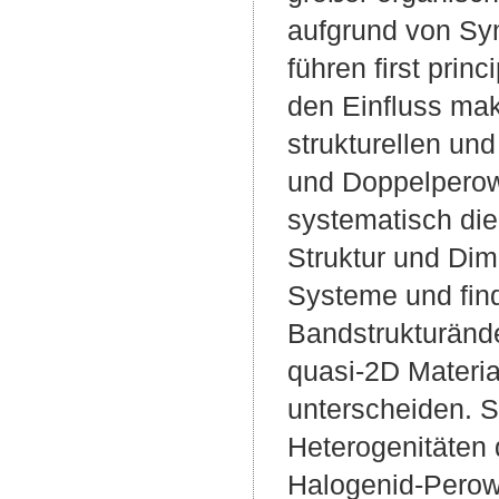
aufgrund von Sym
führen first pri
den Einfluss mak
strukturellen un
und Doppelperow
systematisch die
Struktur und Dime
Systeme und find
Bandstrukturände
quasi-2D Materia
unterscheiden. Sc
Heterogenitäten 
Halogenid-Perows