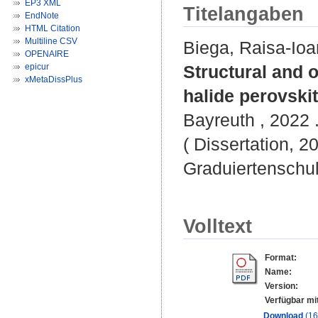
EP3 XML
Titelangaben
EndNote
HTML Citation
Multiline CSV
Biega, Raisa-Io
OPENAIRE
epicur
Structural and 
xMetaDissPlus
halide perovskit
Bayreuth , 2022 .
( Dissertation, 2
Graduiertenschu
Volltext
Format:
Name:
Version:
Verfügbar mi
Download
(1