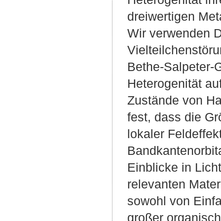
dreiwertigen Meta
Wir verwenden Di
Vielteilchenstör
Bethe-Salpeter-
Heterogenität au
Zustände von Ha
fest, dass die 
lokaler Feldeffek
Bandkantenorbita
Einblicke in Lic
relevanten Mater
sowohl von Einf
großer organisch