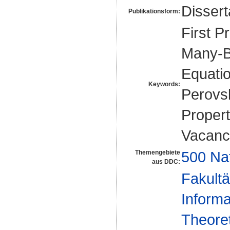
Disser
Publikationsform:
First P
Many-B
Equatio
Keywords:
Perovsk
Propert
Vacanc
500 Na
Themengebiete
aus DDC:
Fakultä
Informa
Theoret