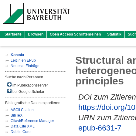
Startseite
Browsen
Open Access Schriftenreihen
Statistik
Suc
Kontakt
Structural a
Leitlinien EPub
Neueste Einträge
heterogeneou
Suche nach Personen
principles
im Publikationsserver
bei Google Scholar
DOI zum Zitieren
Bibliografische Daten exportieren
https://doi.org
ASCII Citation
BibTeX
URN zum Zitiere
Citavi/Reference Manager
epub-6631-7
Data Cite XML
Dublin Core