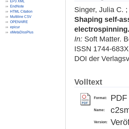
EP3 XML
EndNote
Singer, Julia C.
HTML Citation
Multiline CSV
Shaping self-as
OPENAIRE
epicur
electrospinning
xMetaDissPlus
In:
Soft Matter. B
ISSN 1744-683X
DOI der Verlags
Volltext
PDF
Format:
c2sm
Name:
Veröf
Version: