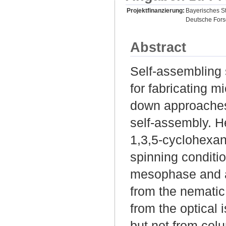
Projektfinanzierung:
Bayerisches St
Deutsche For
Abstract
Self-assembling 
for fabricating m
down approaches,
self-assembly. He
1,3,5-cyclohexan
spinning conditio
mesophase and app
from the nematic 
from the optical 
but not from col