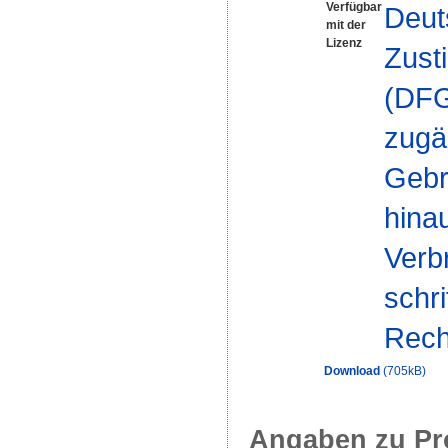
Verfügbar
Deut
mit der
Lizenz
Zust
(DFG-
zugä
Gebr
hinau
Verb
schr
Rech
Download
(705kB)
Angaben zu Pr