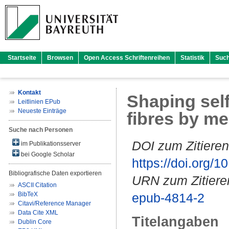
Startseite
Browsen
Open Access Schriftenreihen
Statistik
Suc
Kontakt
Shaping sel
Leitlinien EPub
Neueste Einträge
fibres by me
Suche nach Personen
DOI zum Zitieren
im Publikationsserver
bei Google Scholar
https://doi.org
Bibliografische Daten exportieren
URN zum Zitiere
ASCII Citation
BibTeX
epub-4814-2
Citavi/Reference Manager
Data Cite XML
Titelangaben
Dublin Core