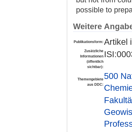
possible to prep
Weitere Angab
Artikel 
Publikationsform:
Zusätzliche
ISI:00
Informationen
(öffentlich
sichtbar):
500 Na
Themengebiete
aus DDC:
Chemi
Fakultä
Geowis
Profes