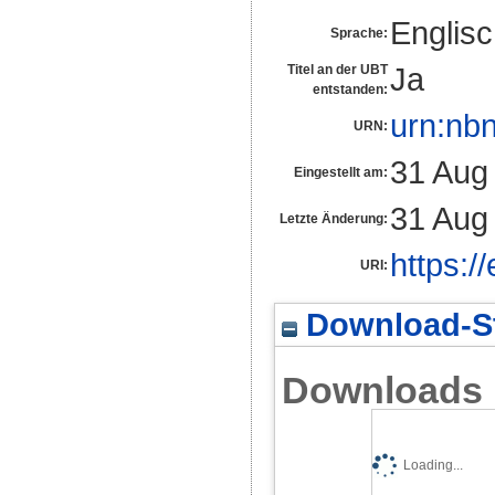
Englis
Sprache:
Ja
Titel an der UBT
entstanden:
urn:nb
URN:
31 Aug
Eingestellt am:
31 Aug
Letzte Änderung:
https:/
URI:
Download-St
Downloads
Loading...