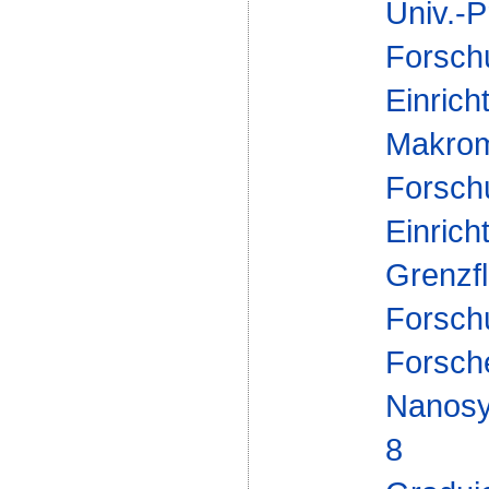
Univ.-P
Forsch
Einrich
Makrom
Forsch
Einrich
Grenzf
Forsch
Forsch
Nanosy
8