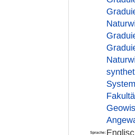
Gradui
Naturw
Gradui
Gradui
Naturw
synthet
Syste
Fakultä
Geowis
Angewa
Englis
Sprache: