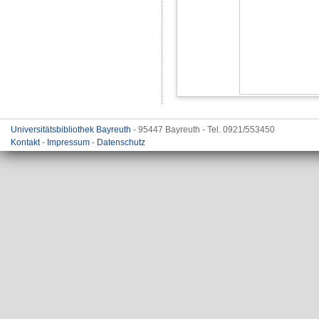
Universitätsbibliothek Bayreuth
- 95447 Bayreuth - Tel. 0921/553450
Kontakt
-
Impressum
-
Datenschutz