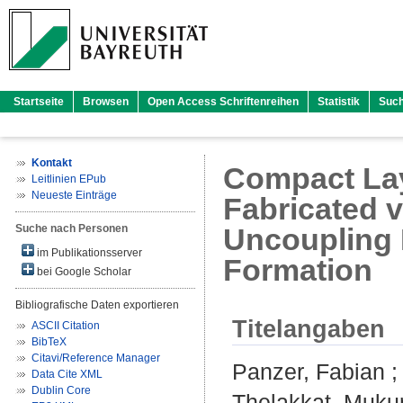
Startseite
Browsen
Open Access Schriftenreihen
Statistik
Suc
Kontakt
Compact Lay
Leitlinien EPub
Neueste Einträge
Fabricated v
Suche nach Personen
Uncoupling 
im Publikationsserver
Formation
bei Google Scholar
Bibliografische Daten exportieren
Titelangaben
ASCII Citation
BibTeX
Citavi/Reference Manager
Panzer, Fabian
Data Cite XML
Dublin Core
Thelakkat, Muk