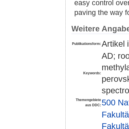
easy control over
paving the way fo
Weitere Angab
Artikel 
Publikationsform:
AD; roo
methyl
Keywords:
perovski
spectr
500 Na
Themengebiete
aus DDC:
Fakultä
Fakultä