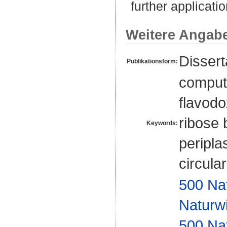
further applicat
Weitere Angab
Disser
Publikationsform:
computa
flavodo
ribose 
Keywords:
peripla
circula
500 Na
Naturw
500 Na