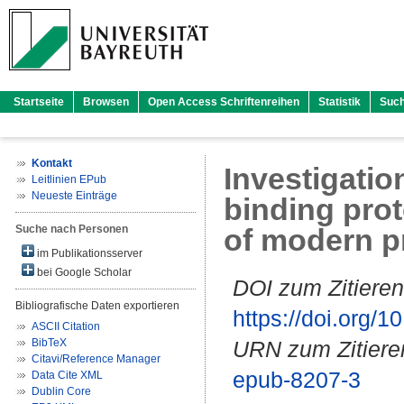
Startseite
Browsen
Open Access Schriftenreihen
Statistik
Suc
Kontakt
Investigatio
Leitlinien EPub
Neueste Einträge
binding prot
Suche nach Personen
of modern pr
im Publikationsserver
bei Google Scholar
DOI zum Zitieren
Bibliografische Daten exportieren
https://doi.org
ASCII Citation
BibTeX
URN zum Zitiere
Citavi/Reference Manager
epub-8207-3
Data Cite XML
Dublin Core