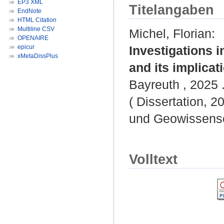
EP3 XML
Titelangaben
EndNote
HTML Citation
Multiline CSV
Michel, Florian
:
OPENAIRE
epicur
Investigations i
xMetaDissPlus
and its implicat
Bayreuth , 2025 .
( Dissertation, 2
und Geowissensc
Volltext