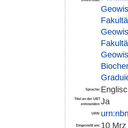
Universität:
Geowis
Fakultä
Geowis
Fakultä
Geowis
Biochem
Gradui
Englis
Sprache:
Ja
Titel an der UBT
entstanden:
urn:nb
URN:
10 Mrz
Eingestellt am: