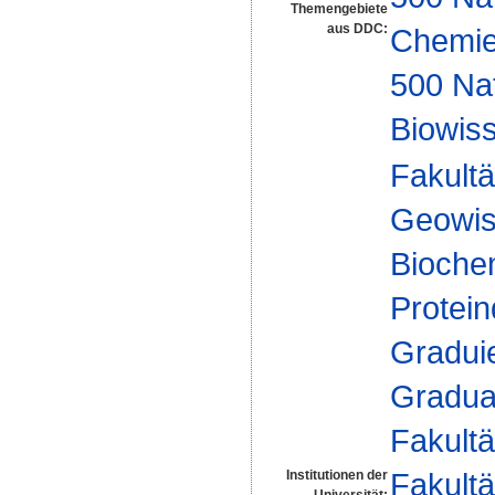
Themengebiete
aus DDC:
Chemi
500 Na
Biowiss
Fakultä
Geowis
Biochem
Protein
Gradui
Gradua
Fakultä
Fakultä
Institutionen der