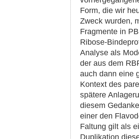
Form, die wir he
Zweck wurden, m
Fragmente in PBPs
Ribose-Bindeprot
Analyse als Mode
der aus dem RBP 
auch dann eine g
Kontext des par
spätere Anlageru
diesem Gedankens
einer den Flavod
Faltung gilt als
Duplikation dies