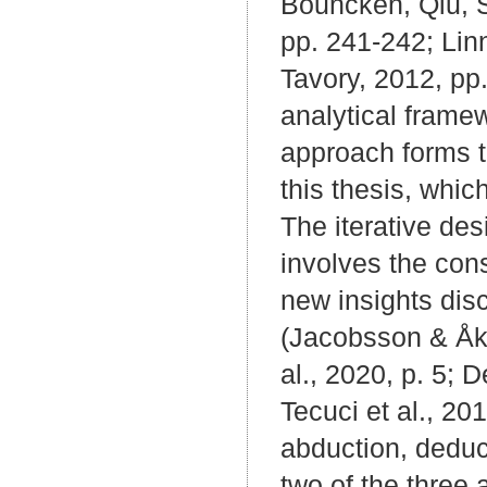
Bouncken, Qiu, S
pp. 241-242; Li
Tavory, 2012, pp
analytical frame
approach forms t
this thesis, whic
The iterative de
involves the con
new insights dis
(Jacobsson & Åke
al., 2020, p. 5; 
Tecuci et al., 20
abduction, deduc
two of the three