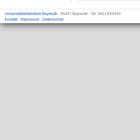
Universitätsbibliothek Bayreuth
- 95447 Bayreuth - Tel. 0921/553450
Kontakt
-
Impressum
-
Datenschutz