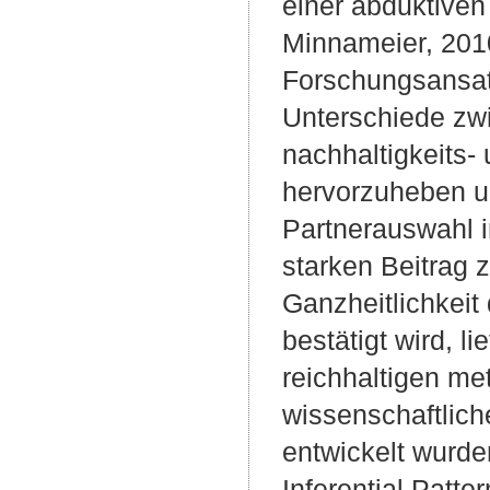
einer abduktiven
Minnameier, 2010
Forschungsansatz
Unterschiede zwi
nachhaltigkeits-
hervorzuheben u
Partnerauswahl 
starken Beitrag 
Ganzheitlichkeit
bestätigt wird, l
reichhaltigen me
wissenschaftlich
entwickelt wurde
Inferential Patt