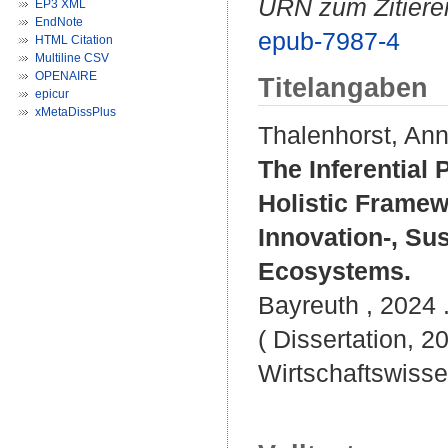
URN zum Zitiere
EP3 XML
EndNote
epub-7987-4
HTML Citation
Multiline CSV
OPENAIRE
Titelangaben
epicur
xMetaDissPlus
Thalenhorst, Ann
The Inferential
Holistic Framewo
Innovation-, Sus
Ecosystems.
Bayreuth , 2024 .
( Dissertation, 2
Wirtschaftswisse