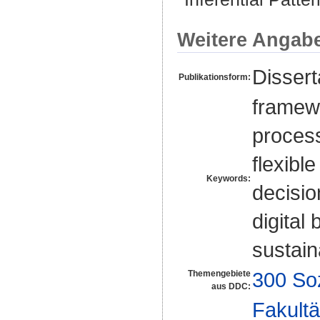
Weitere Angab
Disser
Publikationsform:
framewo
process
flexibl
Keywords:
decisio
digital
sustain
300 So
Themengebiete
aus DDC:
Fakultä