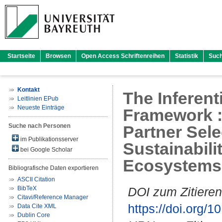
Startseite
Browsen
Open Access Schriftenreihen
Statistik
Suc
Kontakt
The Inferen
Leitlinien EPub
Neueste Einträge
Framework :
Suche nach Personen
Partner Selec
im Publikationsserver
Sustainabili
bei Google Scholar
Ecosystems
Bibliografische Daten exportieren
ASCII Citation
BibTeX
DOI zum Zitieren
Citavi/Reference Manager
https://doi.org
Data Cite XML
Dublin Core