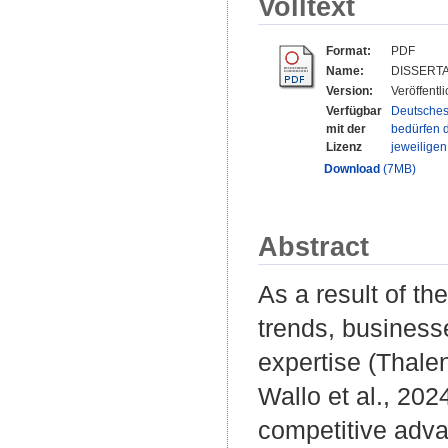
Volltext
Format:
PDF
Name:
DISSERTAT
Version:
Veröffentl
Verfügbar
Deutsches
mit der
bedürfen d
Lizenz
jeweilige
Download
(7MB)
Abstract
As a result of th
trends, business
expertise (Thalen
Wallo et al., 20
competitive adva