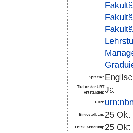
Fakultä
Fakultä
Fakultä
Lehrstu
Manag
Gradui
Englis
Sprache:
Ja
Titel an der UBT
entstanden:
urn:nb
URN:
25 Okt
Eingestellt am:
25 Okt
Letzte Änderung: