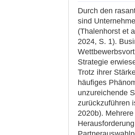
Durch den rasante
sind Unternehme
(Thalenhorst et al
2024, S. 1). Bus
Wettbewerbsvorte
Strategie erwiese
Trotz ihrer Stär
häufiges Phänome
unzureichende So
zurückzuführen i
2020b). Mehrere
Herausforderung
Partnerauswahlp