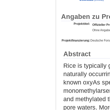
Angaben zu Pr
Projekttitel:
Offizieller Pr
Ohne Angab
Projektfinanzierung:
Deutsche For
Abstract
Rice is typicall
naturally occurri
known oxyAs spec
monomethylarsen
and methylated t
pore waters. Mor