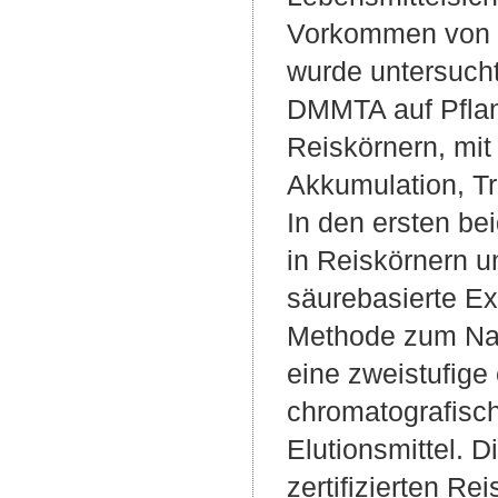
Vorkommen von T
wurde untersucht
DMMTA auf Pflan
Reiskörnern, mi
Akkumulation, Tr
In den ersten b
in Reiskörnern u
säurebasierte E
Methode zum Nac
eine zweistufige
chromatografisc
Elutionsmittel. 
zertifizierten R