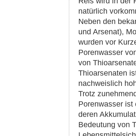
Reis wird in der
natürlich vorkom
Neben den bekan
und Arsenat), M
wurden vor Kurz
Porenwasser vo
von Thioarsenate
Thioarsenaten i
nachweislich hohe
Trotz zunehmend
Porenwasser ist 
deren Akkumulati
Bedeutung von T
Lebensmittelsich