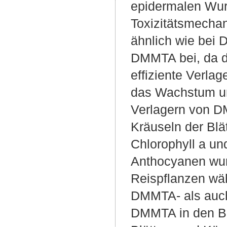
epidermalen Wurz
Toxizitätsmecha
ähnlich wie bei 
DMMTA bei, da d
effiziente Verla
das Wachstum un
Verlagern von DM
Kräuseln der Bl
Chlorophyll a un
Anthocyanen wur
Reispflanzen wä
DMMTA- als auch
DMMTA in den Bl