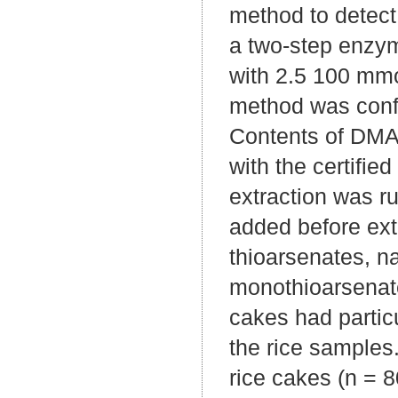
method to detect
a two-step enzym
with 2.5 100 mmo
method was confi
Contents of DMAV
with the certifi
extraction was r
added before ext
thioarsenates, 
monothioarsenate
cakes had partic
the rice samples
rice cakes (n =