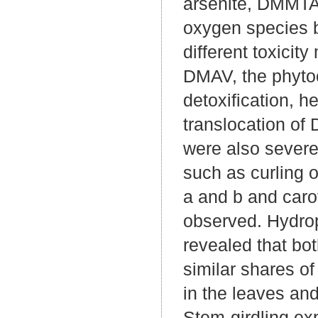
arsenite, DMMTA 
oxygen species b
different toxici
DMAV, the phyto
detoxification, h
translocation of
were also severe
such as curling o
a and b and caro
observed. Hydropo
revealed that b
similar shares 
in the leaves and
Stem-girdling ex