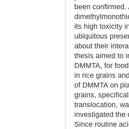
been confirmed.
dimethylmonothio
its high toxicity
ubiquitous presen
about their inter
thesis aimed to i
DMMTA, for food 
in rice grains an
of DMMTA on pla
grains, specifica
translocation, wa
investigated the 
Since routine a