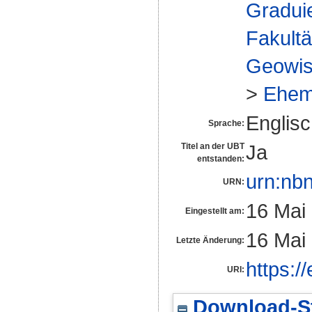
Gradui
Fakultä
Geowis
>
Ehem
Englis
Sprache:
Ja
Titel an der UBT
entstanden:
urn:nb
URN:
16 Mai
Eingestellt am:
16 Mai
Letzte Änderung:
https:/
URI:
Download-St