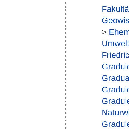
Fakultä
Geowis
>
Ehem
Umweltg
Friedri
Gradui
Gradua
Gradui
Gradui
Naturw
Gradui