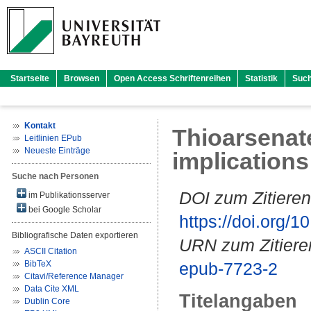
Startseite
Browsen
Open Access Schriftenreihen
Statistik
Suc
Kontakt
Thioarsenate
Leitlinien EPub
Neueste Einträge
implications
Suche nach Personen
DOI zum Zitieren
im Publikationsserver
bei Google Scholar
https://doi.org
Bibliografische Daten exportieren
URN zum Zitiere
ASCII Citation
BibTeX
epub-7723-2
Citavi/Reference Manager
Data Cite XML
Titelangaben
Dublin Core