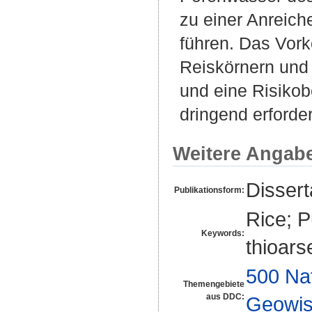
zu einer Anreic
führen. Das Vor
Reiskörnern und 
und eine Risiko
dringend erforder
Weitere Angab
Disser
Publikationsform:
Rice; P
Keywords:
thioars
500 Na
Themengebiete
aus DDC:
Geowis