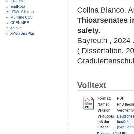
EP3 XML
EndNote
Colina Blanco, A
HTML Citation
Multiline CSV
Thioarsenates in
OPENAIRE
epicur
safety.
xMetaDissPlus
Bayreuth , 2024 .
( Dissertation, 2
Graduiertenschu
Volltext
Format:
PDF
Name:
PhD thesi
Version:
Veröffentl
Verfügbar
Deutsches
mit der
bedürfen d
Lizenz
jeweilige
Download
(14MB)