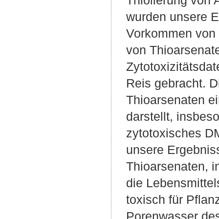
wurden unsere E
Vorkommen von T
von Thioarsena
Zytotoxizitätsda
Reis gebracht. D
Thioarsenaten ei
darstellt, insbe
zytotoxisches D
unsere Ergebniss
Thioarsenaten, 
die Lebensmittel
toxisch für Pfla
Porenwasser des