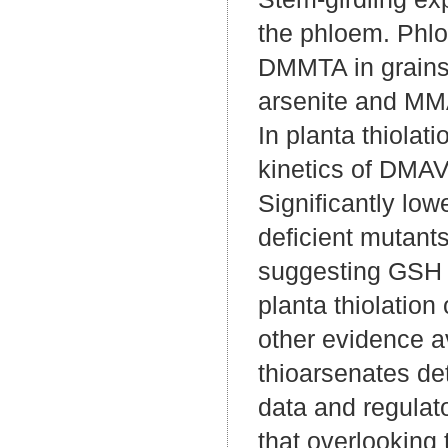
the phloem. Phlo
DMMTA in grains a
arsenite and MMA
In planta thiolat
kinetics of DMAV 
Significantly lo
deficient mutants
suggesting GSH c
planta thiolation
other evidence a
thioarsenates det
data and regulato
that overlooking 