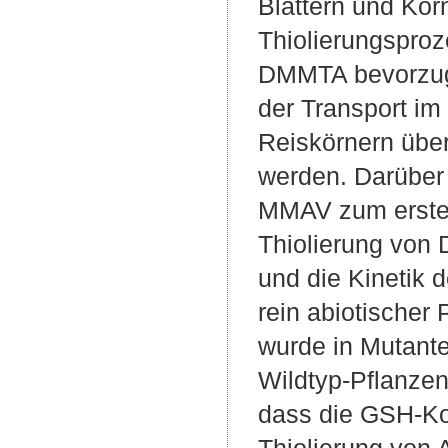
Blättern und Kör
Thiolierungsproz
DMMTA bevorzugt 
der Transport i
Reiskörnern über
werden. Darüber 
MMAV zum ersten 
Thiolierung von
und die Kinetik 
rein abiotischer
wurde in Mutante
Wildtyp-Pflanzen
dass die GSH-Kon
Thiolierung von A