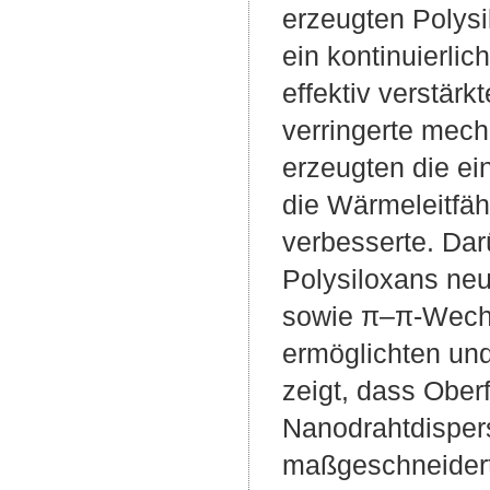
erzeugten Polysi
ein kontinuierli
effektiv verstär
verringerte mech
erzeugten die e
die Wärmeleitfä
verbesserte. Da
Polysiloxans neu
sowie π–π-Wechs
ermöglichten und
zeigt, dass Ober
Nanodrahtdispersi
maßgeschneidert