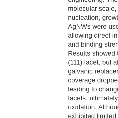
molecular scale,
nucleation, grow
AgNWs were used 
allowing direct i
and binding stre
Results showed t
(111) facet, but 
galvanic replac
coverage dropped
leading to change
facets, ultimatel
oxidation. Altho
exhibited limite