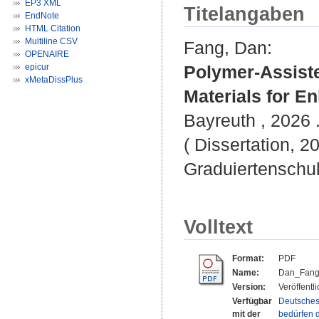
EP3 XML
Titelangaben
EndNote
HTML Citation
Multiline CSV
Fang, Dan
:
OPENAIRE
epicur
Polymer-Assiste
xMetaDissPlus
Materials for E
Bayreuth , 2026 .
( Dissertation, 2
Graduiertenschu
Volltext
Format:
PDF
Name:
Dan_Fang_
Version:
Veröffentl
Verfügbar
Deutsches
mit der
bedürfen d