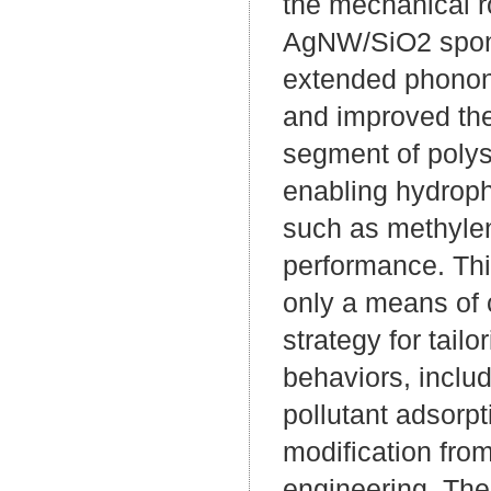
the mechanical r
AgNW/SiO2 spon
extended phonon 
and improved the
segment of polysi
enabling hydroph
such as methylen
performance. Thi
only a means of c
strategy for tailo
behaviors, inclu
pollutant adsorp
modification from
engineering. The 