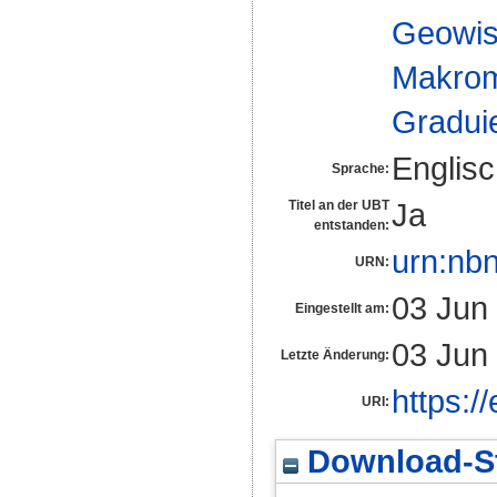
Geowis
Makrom
Gradui
Englis
Sprache:
Ja
Titel an der UBT
entstanden:
urn:nb
URN:
03 Jun
Eingestellt am:
03 Jun
Letzte Änderung:
https:/
URI:
Download-St