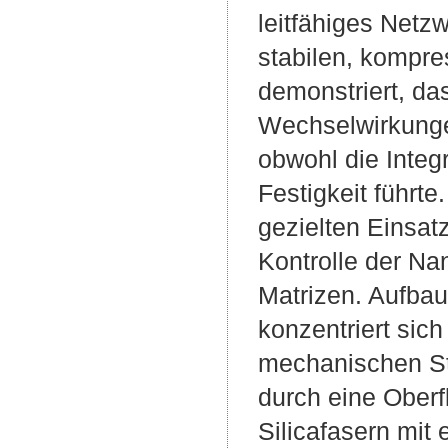
leitfähiges Net
stabilen, kompre
demonstriert, da
Wechselwirkungen
obwohl die Inte
Festigkeit führte
gezielten Einsat
Kontrolle der Na
Matrizen. Aufbau
konzentriert sic
mechanischen Sta
durch eine Ober
Silicafasern mit