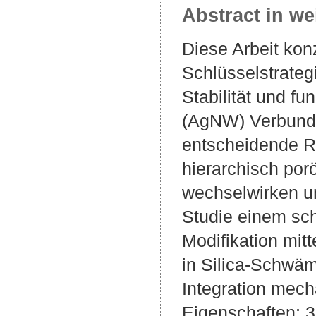
Abstract in we
Diese Arbeit konz
Schlüsselstrateg
Stabilität und fu
(AgNW) Verbundm
entscheidende Ro
hierarchisch por
wechselwirken u
Studie einem sch
Modifikation mit
in Silica-Schwäm
Integration mech
Eigenschaften; 3