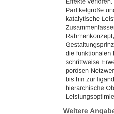
Effekte verloren
Partikelgröße und
katalytische Lei
Zusammenfassend 
Rahmenkonzept, i
Gestaltungsprinz
die funktionalen
schrittweise Erw
porösen Netzwerk
bis hin zur liga
hierarchische Ob
Leistungsoptimi
Weitere Angab