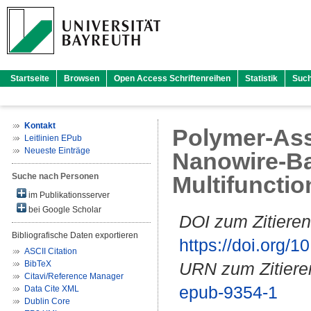
Startseite
Browsen
Open Access Schriftenreihen
Statistik
Suc
Kontakt
Polymer-Assi
Leitlinien EPub
Neueste Einträge
Nanowire-Ba
Suche nach Personen
Multifuncti
im Publikationsserver
bei Google Scholar
DOI zum Zitieren
Bibliografische Daten exportieren
https://doi.org
ASCII Citation
BibTeX
URN zum Zitiere
Citavi/Reference Manager
epub-9354-1
Data Cite XML
Dublin Core