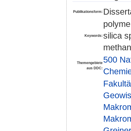
Disser
Publikationsform:
polymer
silica 
Keywords:
methano
500 Na
Themengebiete
aus DDC:
Chemi
Fakultä
Geowis
Makrom
Makromo
Greine