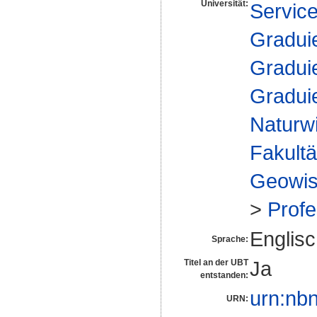
Universität:
Service
Gradui
Gradui
Gradui
Naturw
Fakultä
Geowis
>
Profe
Englis
Sprache:
Ja
Titel an der UBT
entstanden:
urn:nb
URN: