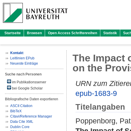
Startseite
Browsen
Open Access Schriftenreihen
Statistik
Suc
Kontakt
The Impact 
Leitlinien EPub
Neueste Einträge
on the Prov
Suche nach Personen
URN zum Zitiere
im Publikationsserver
bei Google Scholar
epub-1683-9
Bibliografische Daten exportieren
Titelangaben
ASCII Citation
BibTeX
Citavi/Reference Manager
Poppenborg, Pat
Data Cite XML
Dublin Core
The Impact of S