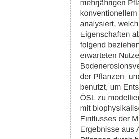
mehrjährigen Pf
konventionellem
analysiert, welc
Eigenschaften ab
folgend beziehen
erwarteten Nutz
Bodenerosionsve
der Pflanzen- un
benutzt, um Ent
ÖSL zu modellier
mit biophysikali
Einflusses der 
Ergebnisse aus A