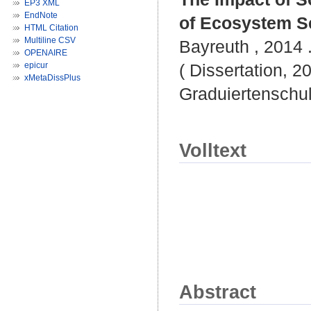
EP3 XML
EndNote
of Ecosystem S
HTML Citation
Multiline CSV
Bayreuth , 2014 .
OPENAIRE
epicur
( Dissertation, 2
xMetaDissPlus
Graduiertenschu
Volltext
Abstract