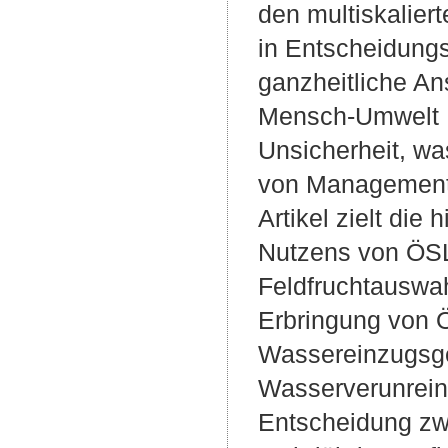
den multiskalie
in Entscheidung
ganzheitliche An
Mensch-Umwelt I
Unsicherheit, wa
von Managemente
Artikel zielt die
Nutzens von ÖSL
Feldfruchtauswah
Erbringung von Ö
Wassereinzugsge
Wasserverunreini
Entscheidung zw