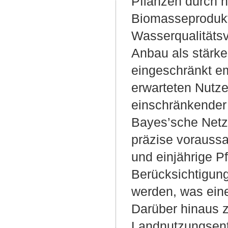
Pflanzen durch 
Biomasseprodukt
Wasserqualitätsv
Anbau als stärker
eingeschränkt e
erwarteten Nutze
einschränkender 
Bayes’sche Netz 
präzise vorauss
und einjährige P
Berücksichtigung
werden, was eine 
Darüber hinaus z
Landnutzungsent