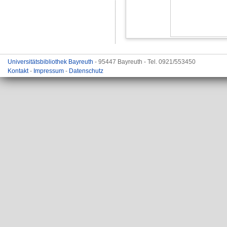
Universitätsbibliothek Bayreuth
- 95447 Bayreuth - Tel. 0921/553450
Kontakt
-
Impressum
-
Datenschutz