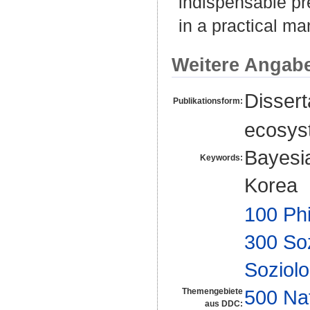
indispensable pre
in a practical ma
Weitere Angab
Disser
Publikationsform:
ecosyst
Bayesia
Keywords:
Korea
100 Ph
300 So
Soziolo
500 Na
Themengebiete
aus DDC: