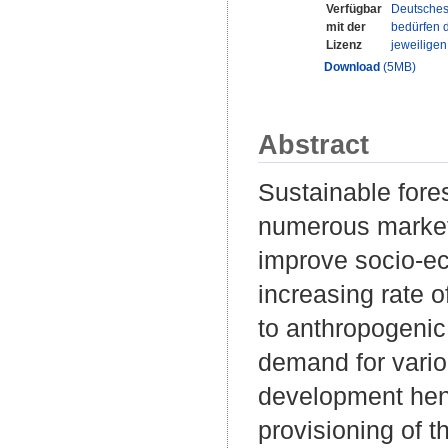
Verfügbar
Deutsches
mit der
bedürfen d
Lizenz
jeweilige
Download
(5MB)
Abstract
Sustainable fore
numerous market
improve socio-ec
increasing rate 
to anthropogenic
demand for vario
development henc
provisioning of t