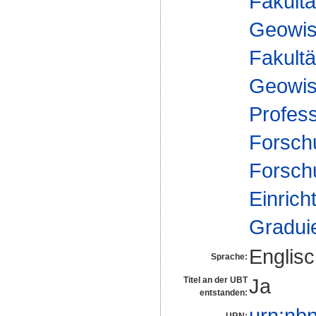
Fakultä
Geowis
Fakultä
Geowis
Profes
Forsch
Forsch
Einrich
Gradui
Englis
Sprache:
Ja
Titel an der UBT
entstanden:
urn:nb
URN: