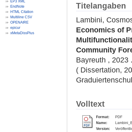
EP3 XML
Titelangaben
EndNote
HTML Citation
Multiline CSV
Lambini, Cosmo
OPENAIRE
epicur
Economics of P
xMetaDissPlus
Multifunctionali
Community Fore
Bayreuth , 2023 .
( Dissertation, 2
Graduiertenschu
Volltext
Format:
PDF
Name:
Lambini_
Version:
Veröffentl