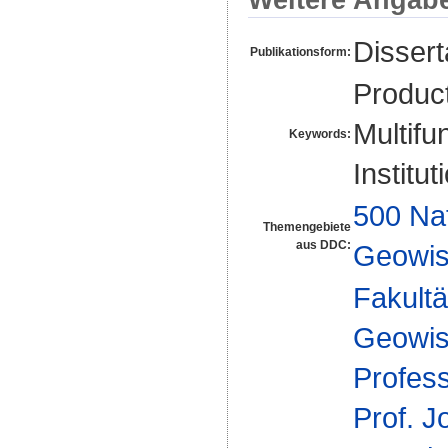
Disser
Publikationsform:
Product
Multifun
Keywords:
Institu
500 Na
Themengebiete
aus DDC:
Geowis
Fakultä
Geowis
Profes
Prof. J