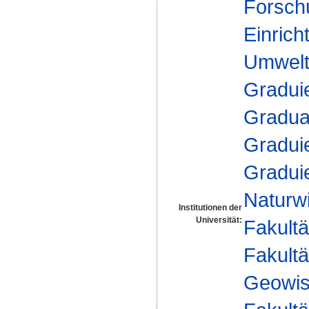
Forsch
Einrich
Umwelt
Gradui
Gradua
Gradui
Gradui
Naturw
Institutionen der
Universität:
Fakultä
Fakultä
Geowis