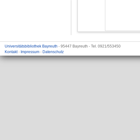
Universitätsbibliothek Bayreuth
- 95447 Bayreuth - Tel. 0921/553450
Kontakt
-
Impressum
-
Datenschutz