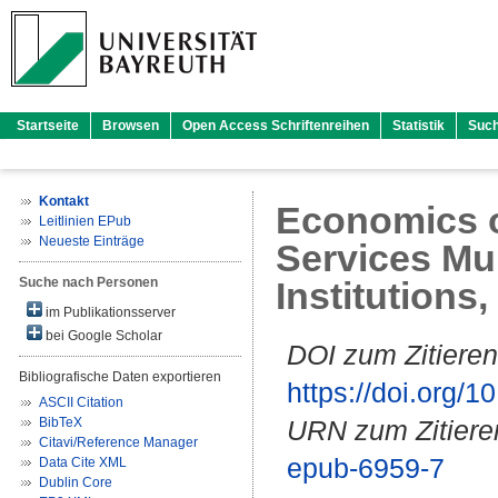
Startseite
Browsen
Open Access Schriftenreihen
Statistik
Suc
Kontakt
Economics o
Leitlinien EPub
Neueste Einträge
Services Mul
Suche nach Personen
Institution
im Publikationsserver
bei Google Scholar
DOI zum Zitieren
Bibliografische Daten exportieren
https://doi.org
ASCII Citation
BibTeX
URN zum Zitiere
Citavi/Reference Manager
epub-6959-7
Data Cite XML
Dublin Core