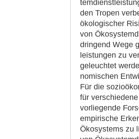
temdienstleistu
den Tropen verb
ökologischer Risi
von Ökosystemdi
dringend Wege ge
leistungen zu ve
geleuchtet werd
nomischen Entwi
Für die sozioöko
für verschieden
vorliegende Fors
empirische Erken
Ökosystems zu l