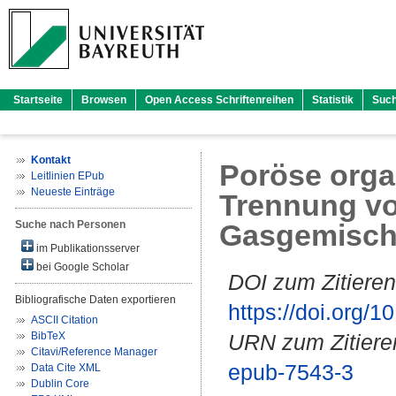
Startseite
Browsen
Open Access Schriftenreihen
Statistik
Suc
Kontakt
Poröse orga
Leitlinien EPub
Neueste Einträge
Trennung vo
Suche nach Personen
Gasgemisc
im Publikationsserver
bei Google Scholar
DOI zum Zitieren
Bibliografische Daten exportieren
https://doi.org
ASCII Citation
BibTeX
URN zum Zitiere
Citavi/Reference Manager
epub-7543-3
Data Cite XML
Dublin Core