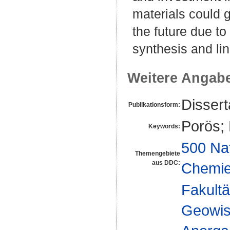
materials could g
the future due to 
synthesis and lin
Weitere Angab
Disser
Publikationsform:
Porös;
Keywords:
500 Na
Themengebiete
aus DDC:
Chemi
Fakultä
Geowis