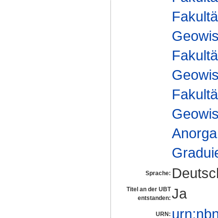
Fakultä
Geowis
Fakultä
Geowis
Fakultä
Geowis
Anorga
Gradui
Deutsc
Sprache:
Ja
Titel an der UBT
entstanden:
urn:nb
URN: