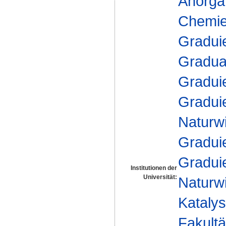
Anorga
Chemie 
Gradui
Gradua
Gradui
Gradui
Naturw
Gradui
Gradui
Institutionen der
Universität:
Naturw
Kataly
Fakultä