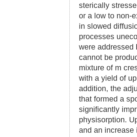
sterically stres
or a low to non-e
in slowed diffusi
processes unecon
were addressed b
cannot be produc
mixture of m cre
with a yield of u
addition, the adj
that formed a spo
significantly imp
physisorption. U
and an increase 