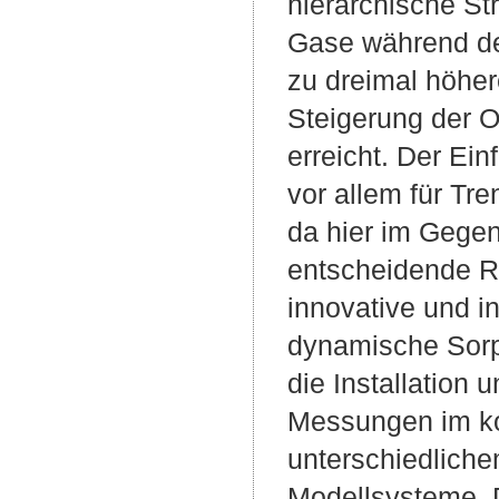
hierarchische St
Gase während de
zu dreimal höhe
Steigerung der O
erreicht. Der Ein
vor allem für Tr
da hier im Gegen
entscheidende Ro
innovative und i
dynamische Sorpt
die Installation
Messungen im kon
unterschiedlichem
Modellsysteme. D