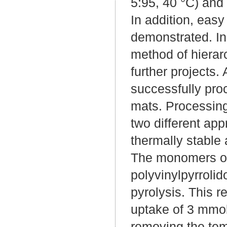
5:95, 40 °C) and
In addition, easy
demonstrated. In 
method of hierar
further projects
successfully proc
mats. Processing
two different app
thermally stable
The monomers of 
polyvinylpyrrol
pyrolysis. This r
uptake of 3 mmol/
removing the tem