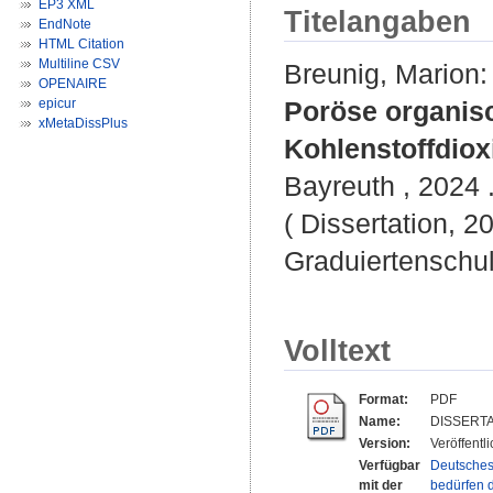
EP3 XML
Titelangaben
EndNote
HTML Citation
Multiline CSV
Breunig, Marion
:
OPENAIRE
epicur
Poröse organis
xMetaDissPlus
Kohlenstoffdio
Bayreuth , 2024 .
( Dissertation, 2
Graduiertenschu
Volltext
Format:
PDF
Name:
DISSERTAT
Version:
Veröffentl
Verfügbar
Deutsches
mit der
bedürfen d