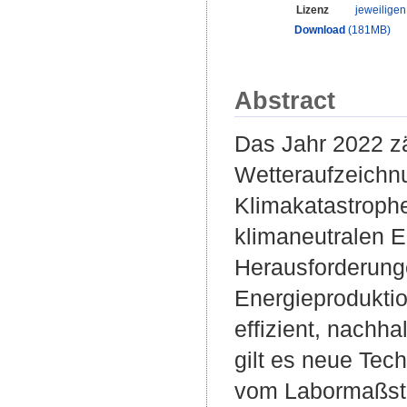
Lizenz
jeweilige
Download
(181MB)
Abstract
Das Jahr 2022 zä
Wetteraufzeichnu
Klimakatastrophe
klimaneutralen E
Herausforderunge
Energieprodukti
effizient, nachh
gilt es neue Tec
vom Labormaßstab