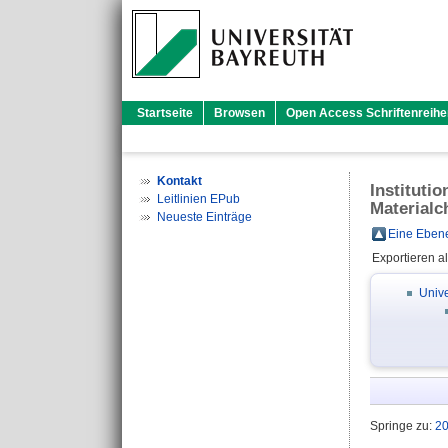
Startseite
Browsen
Open Access Schriftenreihe
Kontakt
Instituti
Leitlinien EPub
Materialc
Neueste Einträge
Eine Ebene
Exportieren a
Unive
Springe zu:
2