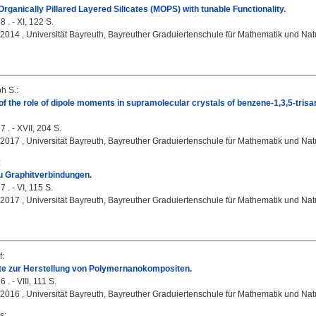
rganically Pillared Layered Silicates (MOPS) with tunable Functionality.
 . - XI, 122 S.
, 2014 , Universität Bayreuth, Bayreuther Graduiertenschule für Mathematik und Na
ph S.
:
 of the role of dipole moments in supramolecular crystals of benzene-1,3,5-tri
 . - XVII, 204 S.
, 2017 , Universität Bayreuth, Bayreuther Graduiertenschule für Mathematik und Na
:
u Graphitverbindungen.
 . - VI, 115 S.
, 2017 , Universität Bayreuth, Bayreuther Graduiertenschule für Mathematik und Na
f
:
e zur Herstellung von Polymernanokompositen.
 . - VIII, 111 S.
, 2016 , Universität Bayreuth, Bayreuther Graduiertenschule für Mathematik und Na
s
: