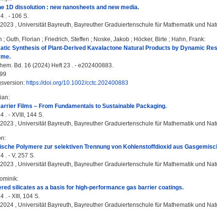
e 1D dissolution : new nanosheets and new media.
4 . - 106 S.
, 2023 , Universität Bayreuth, Bayreuther Graduiertenschule für Mathematik und Na
n
;
Guth, Florian
;
Friedrich, Steffen
;
Noske, Jakob
;
Höcker, Birte
;
Hahn, Frank
:
ic Synthesis of Plant‐Derived Kavalactone Natural Products by Dynamic Reso
yme.
m. Bd. 16 (2024) Heft 23 . - e202400883.
99
gsversion:
https://doi.org/10.1002/cctc.202400883
lian
:
arrier Films – From Fundamentals to Sustainable Packaging.
 . - XVIII, 144 S.
, 2023 , Universität Bayreuth, Bayreuther Graduiertenschule für Mathematik und Na
on
:
ische Polymere zur selektiven Trennung von Kohlenstoffdioxid aus Gasgemisc
 . - V, 257 S.
, 2023 , Universität Bayreuth, Bayreuther Graduiertenschule für Mathematik und Na
ominik
:
ered silicates as a basis for high-performance gas barrier coatings.
 . - XIII, 104 S.
, 2024 , Universität Bayreuth, Bayreuther Graduiertenschule für Mathematik und Na