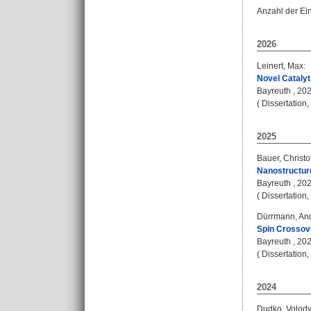
Anzahl der Ei
2026
Leinert, Max
:
Novel Cataly
Bayreuth , 2026
( Dissertation
2025
Bauer, Christo
Nanostructure
Bayreuth , 202
( Dissertation
Dürrmann, An
Spin Crossov
Bayreuth , 2025
( Dissertation
2024
Dudko, Volod