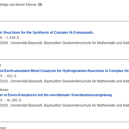
nträge auf dieser Ebene:
26
.
tic Reactions for the Synthesis of Complex N-Compounds.
 . - I, 434 S.
, 2026 , Universität Bayreuth, Bayreuther Graduiertenschule für Mathematik und Na
f
:
d Earth-abundant Metal Catalysts for Hydrogenation Reactions in Complex Or
5 . - 421 S.
, 2025 , Universität Bayreuth, Bayreuther Graduiertenschule für Mathematik und Na
dreas
:
er in Eisen-Komplexen mit bis-meridionaler Koordinationsumgebung.
 . - XI, 281 S.
, 2025 , Universität Bayreuth, Bayreuther Graduiertenschule für Mathematik und Na
ymyr
: