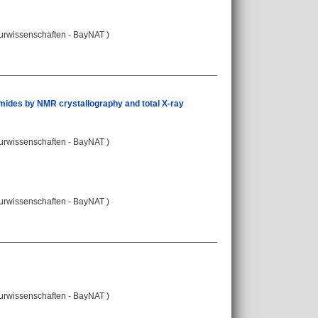
turwissenschaften - BayNAT )
samides by NMR crystallography and total X-ray
turwissenschaften - BayNAT )
turwissenschaften - BayNAT )
turwissenschaften - BayNAT )