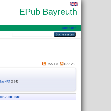
EPub Bayreuth
Anmelden
RSS 1.0
RSS 2.0
- BayNAT
(394)
ne Gruppierung