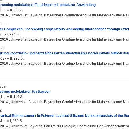
reening molekularer Festkörper mit populärer Anwendung.
 . - VIII, 92 S.
, 2016 , Universität Bayreuth, Bayreuther Graduiertenschule für Mathematik und Na
rles
:
r Complexes : increasing cooperativity and adding fluorescence through exte
 . - I, 224 S.
, 2016 , Universität Bayreuth, Bayreuther Graduiertenschule für Mathematik und Na
B.
:
ärung von triazin- und heptazinbasierten Photokatalysatoren mittels NMR-Krista
 . - VIII, 223 S.
, 2016 , Universität Bayreuth, Bayreuther Graduiertenschule für Mathematik und Na
stian
:
eering molekularer Festkörper.
 . - VIII, 116 S.
, 2014 , Universität Bayreuth, Bayreuther Graduiertenschule für Mathematik und Na
n
:
anical Reinforcement in Polymer Layered Silicates Nanocomposites of the Se
 . - VII, 150 S.
, 2014 , Universität Bayreuth, Fakultät für Biologie, Chemie und Geowissenschaften)