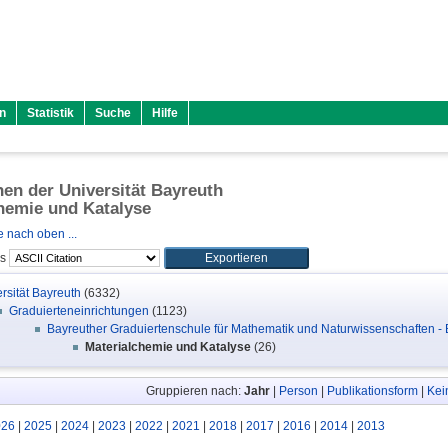
n
Statistik
Suche
Hilfe
onen der Universität Bayreuth
hemie und Katalyse
 nach oben ...
ls
rsität Bayreuth
(6332)
Graduierteneinrichtungen
(1123)
Bayreuther Graduiertenschule für Mathematik und Naturwissenschaften 
Materialchemie und Katalyse
(26)
Gruppieren nach:
Jahr
|
Person
|
Publikationsform
|
Kei
026
|
2025
|
2024
|
2023
|
2022
|
2021
|
2018
|
2017
|
2016
|
2014
|
2013