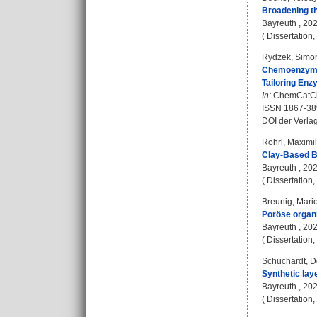
Broadening th
Bayreuth , 202
( Dissertation
Rydzek, Simo
Chemoenzymat
Tailoring Enz
In:
ChemCatChe
ISSN 1867-38
DOI der Verla
Röhrl, Maximi
Clay-Based B
Bayreuth , 2024
( Dissertation
Breunig, Mari
Poröse organ
Bayreuth , 2024
( Dissertation
Schuchardt, D
Synthetic lay
Bayreuth , 2024
( Dissertation