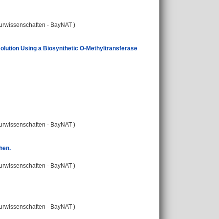
turwissenschaften - BayNAT )
lution Using a Biosynthetic O‐Methyltransferase
turwissenschaften - BayNAT )
hen.
turwissenschaften - BayNAT )
turwissenschaften - BayNAT )