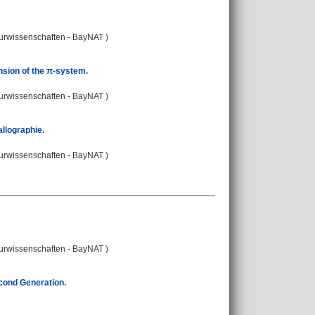
turwissenschaften - BayNAT )
nsion of the π-system.
turwissenschaften - BayNAT )
llographie.
turwissenschaften - BayNAT )
turwissenschaften - BayNAT )
cond Generation.