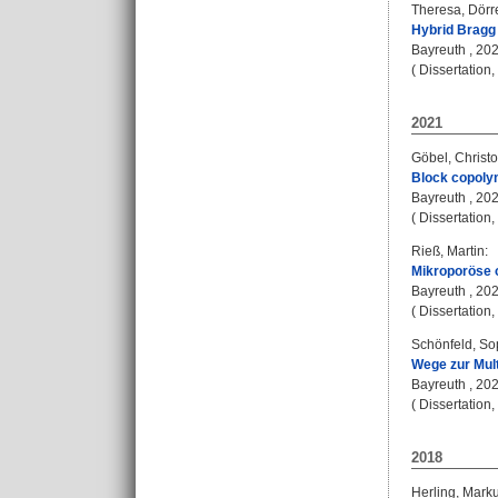
Theresa, Dörr
Hybrid Bragg 
Bayreuth , 202
( Dissertation
2021
Göbel, Christ
Block copolym
Bayreuth , 2021
( Dissertation
Rieß, Martin
:
Mikroporöse o
Bayreuth , 2021
( Dissertation
Schönfeld, So
Wege zur Mult
Bayreuth , 2021
( Dissertation
2018
Herling, Mark