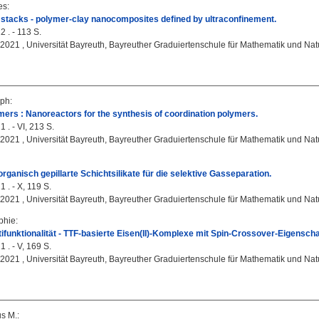
es
:
stacks - polymer-clay nanocomposites defined by ultraconfinement.
2 . - 113 S.
, 2021 , Universität Bayreuth, Bayreuther Graduiertenschule für Mathematik und Na
oph
:
ers : Nanoreactors for the synthesis of coordination polymers.
 . - VI, 213 S.
, 2021 , Universität Bayreuth, Bayreuther Graduiertenschule für Mathematik und Na
rganisch gepillarte Schichtsilikate für die selektive Gasseparation.
 . - X, 119 S.
, 2021 , Universität Bayreuth, Bayreuther Graduiertenschule für Mathematik und Na
phie
:
ifunktionalität - TTF-basierte Eisen(II)-Komplexe mit Spin-Crossover-Eigenscha
 . - V, 169 S.
, 2021 , Universität Bayreuth, Bayreuther Graduiertenschule für Mathematik und Na
us M.
: