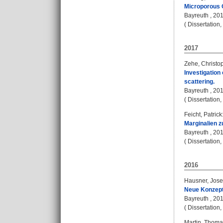
Microporous O
Bayreuth , 2018
( Dissertation
2017
Zehe, Christo
Investigation
scattering.
Bayreuth , 2017
( Dissertation
Feicht, Patrick
Marginalien z
Bayreuth , 2017
( Dissertation
2016
Hausner, Jose
Neue Konzept
Bayreuth , 2016
( Dissertation
Martin, Thoma