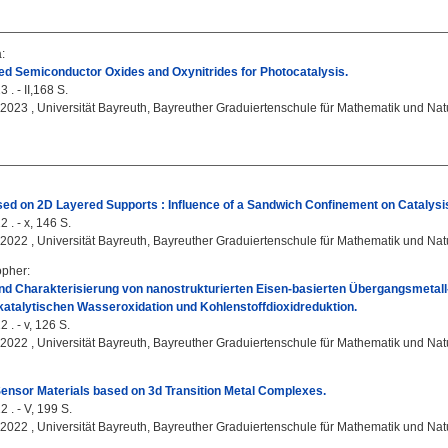
a
:
d Semiconductor Oxides and Oxynitrides for Photocatalysis.
 . - II,168 S.
, 2023 , Universität Bayreuth, Bayreuther Graduiertenschule für Mathematik und Na
ed on 2D Layered Supports : Influence of a Sandwich Confinement on Catalysis 
 . - x, 146 S.
, 2022 , Universität Bayreuth, Bayreuther Graduiertenschule für Mathematik und Na
opher
:
nd Charakterisierung von nanostrukturierten Eisen-basierten Übergangsmetall
okatalytischen Wasseroxidation und Kohlenstoffdioxidreduktion.
 . - v, 126 S.
, 2022 , Universität Bayreuth, Bayreuther Graduiertenschule für Mathematik und Na
ensor Materials based on 3d Transition Metal Complexes.
 . - V, 199 S.
, 2022 , Universität Bayreuth, Bayreuther Graduiertenschule für Mathematik und Na