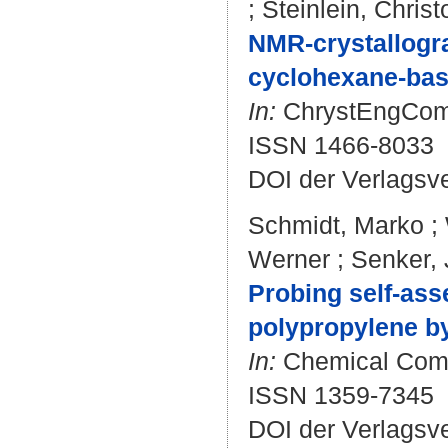
;
Steinlein, Chris
NMR-crystallogra
cyclohexane-bas
In:
ChrystEngComm.
ISSN 1466-8033
DOI der Verlagsv
Schmidt, Marko
;
Werner
;
Senker,
Probing self-ass
polypropylene b
In:
Chemical Commu
ISSN 1359-7345
DOI der Verlagsv