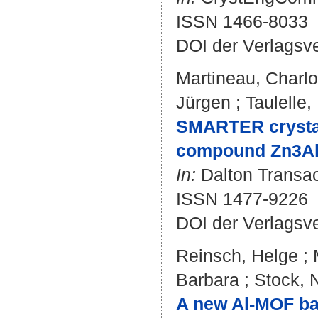
ISSN 1466-8033
DOI der Verlagsv
Martineau, Charlo
Jürgen
;
Taulelle,
SMARTER crystall
compound Zn3Al
In:
Dalton Transact
ISSN 1477-9226
DOI der Verlagsv
Reinsch, Helge
;
Barbara
;
Stock, 
A new Al-MOF ba