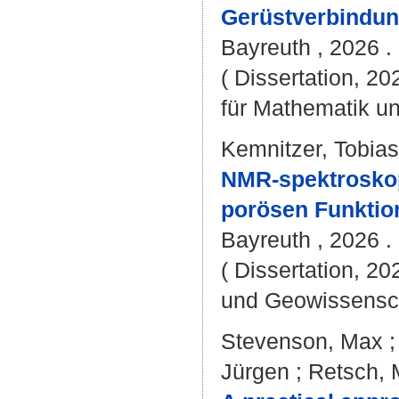
Gerüstverbindun
Bayreuth , 2026 . 
( Dissertation, 2
für Mathematik u
Kemnitzer, Tobia
NMR-spektroskop
porösen Funktion
Bayreuth , 2026 . 
( Dissertation, 20
und Geowissensc
Stevenson, Max
Jürgen
;
Retsch, 