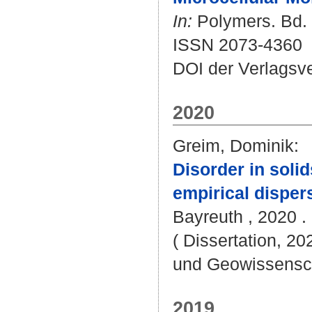
In:
Polymers. Bd. 1
ISSN 2073-4360
DOI der Verlagsv
2020
Greim, Dominik
:
Disorder in soli
empirical disper
Bayreuth , 2020 . 
( Dissertation, 20
und Geowissensc
2019