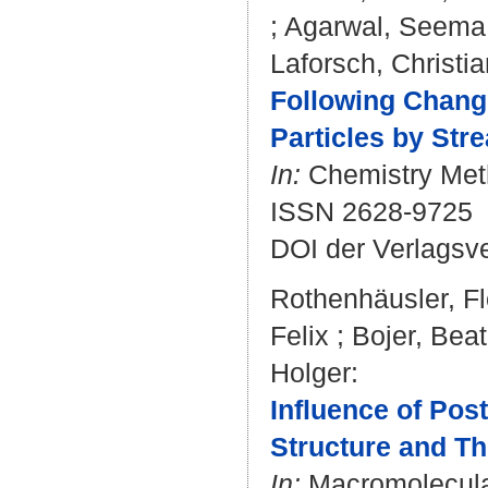
;
Agarwal, Seema
Laforsch, Christia
Following Change
Particles by Str
In:
Chemistry Meth
ISSN 2628-9725
DOI der Verlagsv
Rothenhäusler, Fl
Felix
;
Bojer, Bea
Holger
:
Influence of Pos
Structure and Th
In:
Macromolecular