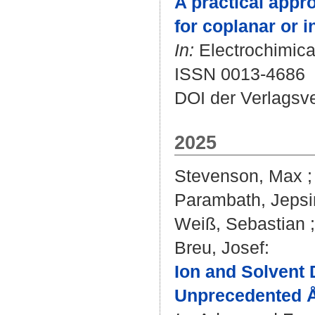
A practical appr
for coplanar or i
In:
Electrochimica 
ISSN 0013-4686
DOI der Verlagsv
2025
Stevenson, Max
Parambath, Jepsi
Weiß, Sebastian
Breu, Josef
:
Ion and Solvent 
Unprecedented Ån