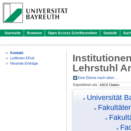
Startseite
Browsen
Open Access Schriftenreihen
Statistik
Suc
Kontakt
Institutione
Leitlinien EPub
Neueste Einträge
Lehrstuhl A
Eine Ebene nach oben ...
Exportieren als
Universität B
Fakultäte
Fakult
Fa