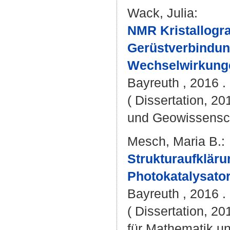
Wack, Julia
:
NMR Kristallogra
Gerüstverbindun
Wechselwirkung
Bayreuth , 2016 . 
( Dissertation, 20
und Geowissensc
Mesch, Maria B.
:
Strukturaufkläru
Photokatalysator
Bayreuth , 2016 . 
( Dissertation, 2
für Mathematik u