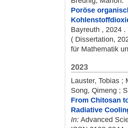
Breunig, Marion
:
Poröse organisc
Kohlenstoffdiox
Bayreuth , 2024 . 
( Dissertation, 2
für Mathematik u
2023
Lauster, Tobias
;
Song, Qimeng
;
S
From Chitosan to
Radiative Coolin
In:
Advanced Scien