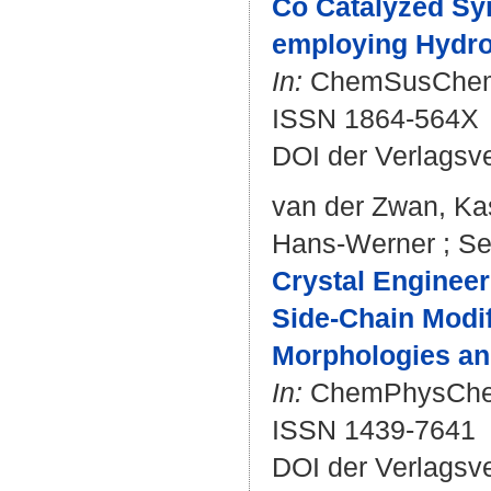
Co Catalyzed Sy
employing Hydro
In:
ChemSusChem. B
ISSN 1864-564X
DOI der Verlagsv
van der Zwan, Ka
Hans-Werner
;
Se
Crystal Enginee
Side-Chain Modif
Morphologies an
In:
ChemPhysChem. 
ISSN 1439-7641
DOI der Verlagsv