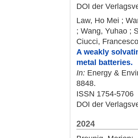
DOI der Verlagsv
Law, Ho Mei
;
Wan
;
Wang, Yuhao
;
S
Ciucci, Francesc
A weakly solvati
metal batteries.
In:
Energy & Envir
8848.
ISSN 1754-5706
DOI der Verlagsv
2024