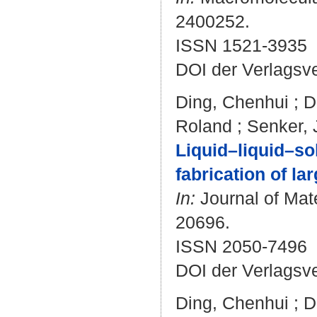
2400252.
ISSN 1521-3935
DOI der Verlagsv
Ding, Chenhui
;
D
Roland
;
Senker, 
Liquid–liquid–sol
fabrication of l
In:
Journal of Mate
20696.
ISSN 2050-7496
DOI der Verlagsv
Ding, Chenhui
;
D