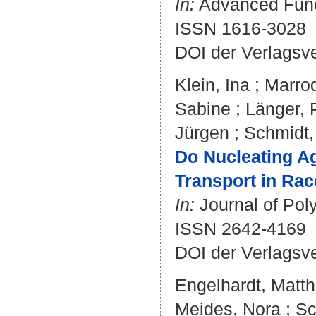
In:
Advanced Funct
ISSN 1616-3028
DOI der Verlagsv
Klein, Ina
;
Marroq
Sabine
;
Länger, 
Jürgen
;
Schmidt,
Do Nucleating A
Transport in Ra
In:
Journal of Poly
ISSN 2642-4169
DOI der Verlagsv
Engelhardt, Matth
Meides, Nora
;
Sc