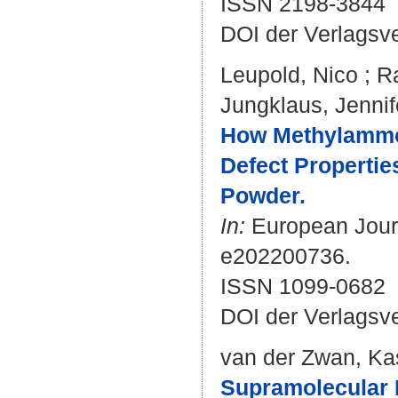
ISSN 2198-3844
DOI der Verlagsv
Leupold, Nico
;
R
Jungklaus, Jennif
How Methylammon
Defect Properti
Powder.
In:
European Journa
e202200736.
ISSN 1099-0682
DOI der Verlagsv
van der Zwan, Ka
Supramolecular P