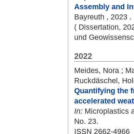
Assembly and Int
Bayreuth , 2023 . 
( Dissertation, 20
und Geowissensc
2022
Meides, Nora
;
Ma
Ruckdäschel, Hol
Quantifying the 
accelerated weat
In:
Microplastics a
No. 23.
ISSN 2662-4966