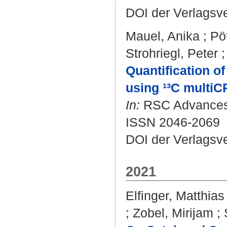
DOI der Verlagsv
Mauel, Anika
;
Pö
Strohriegl, Peter
Quantification o
using ¹³C multi
In:
RSC Advances. 
ISSN 2046-2069
DOI der Verlagsv
2021
Elfinger, Matthias
;
Zobel, Mirijam
;