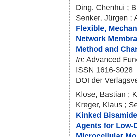
Ding, Chenhui
;
B
Senker, Jürgen
;
Flexible, Mechan
Network Membran
Method and Chara
In:
Advanced Funct
ISSN 1616-3028
DOI der Verlagsv
Klose, Bastian
;
K
Kreger, Klaus
;
Se
Kinked Bisamides
Agents for Low-
Microcellular Mo