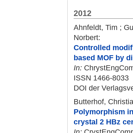
2012
Ahnfeldt, Tim
;
Gu
Norbert
:
Controlled modifi
based MOF by dir
In:
ChrystEngComm.
ISSN 1466-8033
DOI der Verlagsv
Butterhof, Christi
Polymorphism in 
crystal 2 HBz ce
In:
CrystEngComm. 