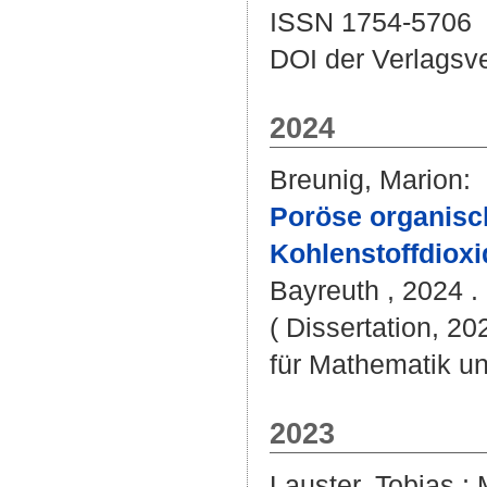
ISSN 1754-5706
DOI der Verlagsv
2024
Breunig, Marion
:
Poröse organisc
Kohlenstoffdiox
Bayreuth , 2024 . 
( Dissertation, 2
für Mathematik u
2023
Lauster, Tobias
;