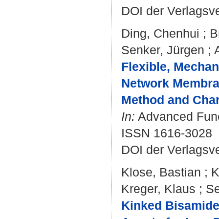
DOI der Verlagsv
Ding, Chenhui
;
B
Senker, Jürgen
;
Flexible, Mechan
Network Membran
Method and Chara
In:
Advanced Funct
ISSN 1616-3028
DOI der Verlagsv
Klose, Bastian
;
K
Kreger, Klaus
;
Se
Kinked Bisamides