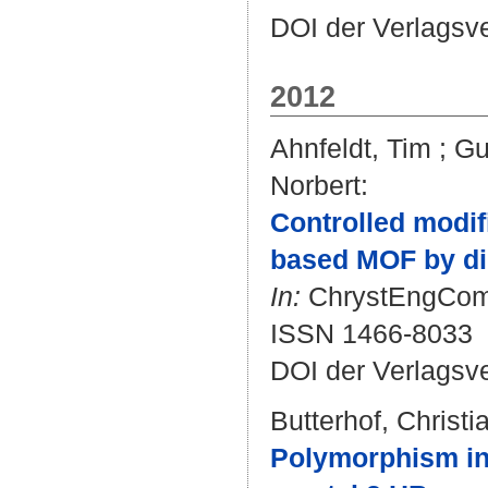
DOI der Verlagsv
2012
Ahnfeldt, Tim
;
Gu
Norbert
:
Controlled modifi
based MOF by dir
In:
ChrystEngComm.
ISSN 1466-8033
DOI der Verlagsv
Butterhof, Christi
Polymorphism in 