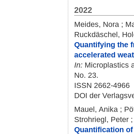
2022
Meides, Nora
;
Ma
Ruckdäschel, Hol
Quantifying the 
accelerated weat
In:
Microplastics a
No. 23.
ISSN 2662-4966
DOI der Verlagsv
Mauel, Anika
;
Pö
Strohriegl, Peter
Quantification o