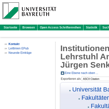
Startseite
Browsen
Open Access Schriftenreihen
Statistik
Suc
Kontakt
Institutione
Leitlinien EPub
Neueste Einträge
Lehrstuhl An
Jürgen Sen
Eine Ebene nach oben ...
Exportieren als
Universität B
Fakultäte
Fakult