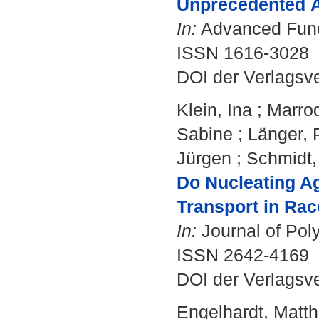
Unprecedented Ån
In:
Advanced Funct
ISSN 1616-3028
DOI der Verlagsv
Klein, Ina
;
Marroq
Sabine
;
Länger, 
Jürgen
;
Schmidt,
Do Nucleating A
Transport in Ra
In:
Journal of Poly
ISSN 2642-4169
DOI der Verlagsv
Engelhardt, Matth