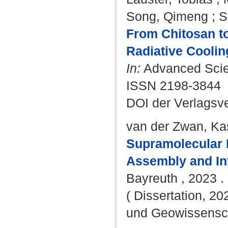
Song, Qimeng
;
S
From Chitosan to
Radiative Coolin
In:
Advanced Scien
ISSN 2198-3844
DOI der Verlagsv
van der Zwan, Ka
Supramolecular P
Assembly and Int
Bayreuth , 2023 . 
( Dissertation, 20
und Geowissensc