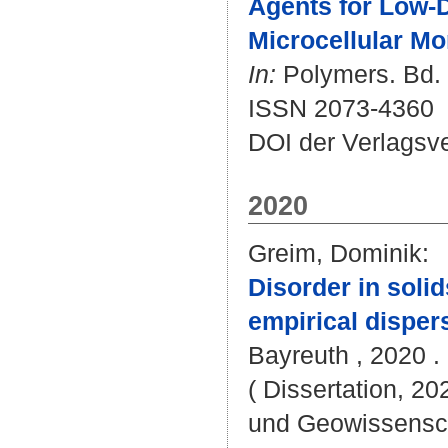
Agents for Low-
Microcellular Mo
In:
Polymers. Bd. 1
ISSN 2073-4360
DOI der Verlagsv
2020
Greim, Dominik
:
Disorder in soli
empirical disper
Bayreuth , 2020 . 
( Dissertation, 20
und Geowissensc