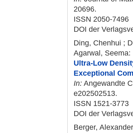
20696.
ISSN 2050-7496
DOI der Verlagsv
Ding, Chenhui
;
D
Agarwal, Seema
:
Ultra‐Low Densi
Exceptional Com
In:
Angewandte Chem
e202502513.
ISSN 1521-3773
DOI der Verlagsv
Berger, Alexande