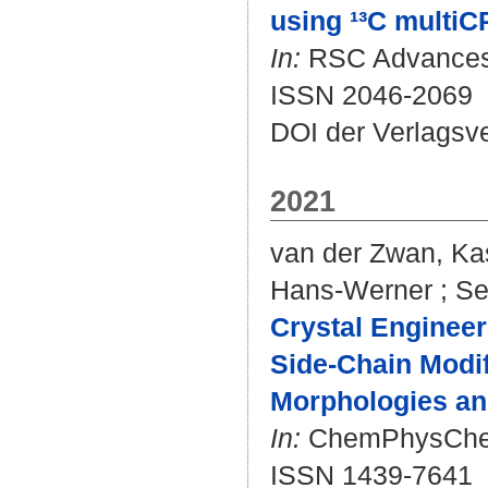
using ¹³C multi
In:
RSC Advances. 
ISSN 2046-2069
DOI der Verlagsv
2021
van der Zwan, Ka
Hans-Werner
;
Se
Crystal Enginee
Side-Chain Modif
Morphologies an
In:
ChemPhysChem. 
ISSN 1439-7641