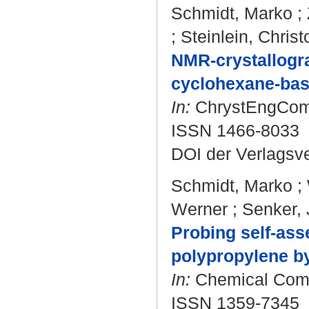
Schmidt, Marko
;
;
Steinlein, Chris
NMR-crystallogra
cyclohexane-bas
In:
ChrystEngComm.
ISSN 1466-8033
DOI der Verlagsv
Schmidt, Marko
;
Werner
;
Senker,
Probing self-ass
polypropylene b
In:
Chemical Commu
ISSN 1359-7345