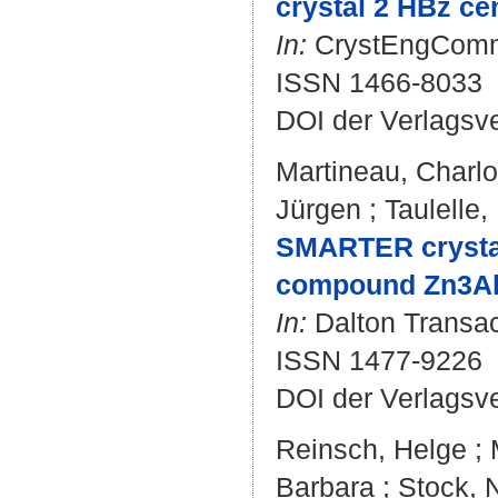
crystal 2 HBz ce
In:
CrystEngComm. 
ISSN 1466-8033
DOI der Verlagsv
Martineau, Charlo
Jürgen
;
Taulelle,
SMARTER crystall
compound Zn3Al
In:
Dalton Transact
ISSN 1477-9226
DOI der Verlagsv
Reinsch, Helge
;
Barbara
;
Stock, 