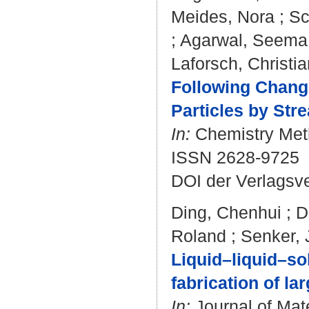
Meides, Nora
;
Sc
;
Agarwal, Seema
Laforsch, Christia
Following Change
Particles by Str
In:
Chemistry Meth
ISSN 2628-9725
DOI der Verlagsv
Ding, Chenhui
;
D
Roland
;
Senker, 
Liquid–liquid–sol
fabrication of l
In:
Journal of Mate