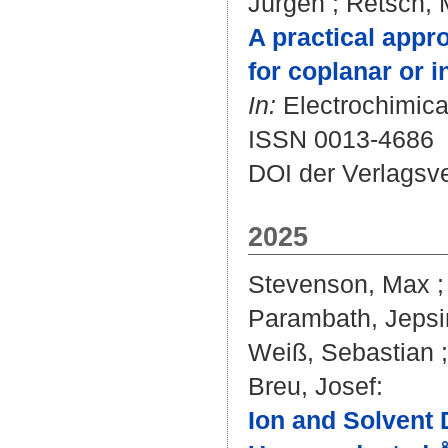
Jürgen
;
Retsch, 
A practical appr
for coplanar or i
In:
Electrochimica 
ISSN 0013-4686
DOI der Verlagsv
2025
Stevenson, Max
Parambath, Jepsi
Weiß, Sebastian
Breu, Josef
:
Ion and Solvent 