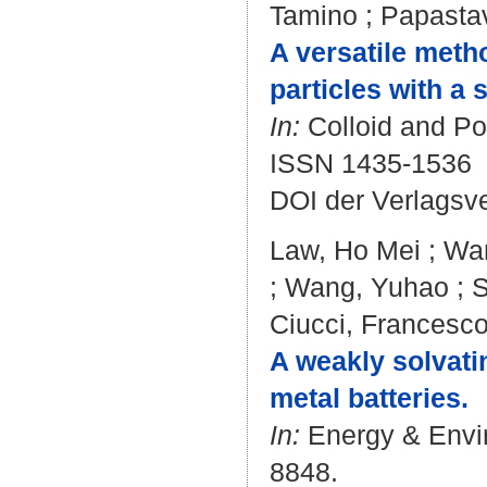
Tamino
;
Papasta
A versatile metho
particles with a 
In:
Colloid and Po
ISSN 1435-1536
DOI der Verlagsv
Law, Ho Mei
;
Wan
;
Wang, Yuhao
;
S
Ciucci, Francesc
A weakly solvati
metal batteries.
In:
Energy & Envir
8848.