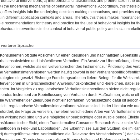
of behavioral interventions, 2) interpersonal characteristics and preferences in the 
 4) the underlying mechanisms of behavioral interventions. Accordingly, this thesis p
s, offers insights into the underlying decision-making mechanisms, and provides exp
s in different application contexts and areas. Thereby, this thesis makes important e
ble recommendations for theory and practice for the use of behavioral insights for 
ehavioral interventions in the context of behavioral public policy and social marketi
n weiterer Sprache
onsumenten oft gute Absichten für einen gesunden und nachhaltigen Lebensstil ver
haltensabsichten und tatsächlichem Verhalten. Ein Ansatz zur Überbrückung dieser
terventionen, welche als ein vielversprechendes Instrument zur Änderung des Verb
he Verhaltensinterventionen werden häufig sowohl in der Verhaltenspolitik öffentlic
rategien eingesetzt. Bisherige Forschungsarbeiten liefern Belege für die Wirksamk
terventionen in unterschiedlichen Anwendungskontexten und -bereichen, dabei zei
ten. Im Vergleich zu regulatorischen Verhaltensinterventionen bieten nicht-regula
chendes Instrument zur Beeinflussung von Verhalten durch Maßnahmen, welche oft
e Wahlfreiheit der Zielgruppe nicht einschränken. Voraussetzung dafür ist jedoch 
cht-regulatorische Verhaltensinterventionen wirksam sind. In der Literatur wie au
efordert, die Frage zu vertiefen, inwiefern verschiedene Arten von Verhaltensint
en wirkungsvoll sind und wie mögliche unbeabsichtigte oder ausbleibende Effekte e
nsökonomischer Sicht, einen Transformative Consumer Research Ansatz unter Verwe
ethoden in Feld- und Laborstudien. Die Erkenntnisse aus den Studien, die im Rah
ind) durchgeführt wurden, verdeutlichen die Relevanz des Verständnisses 1) der Un
nterventionen, 2) zwischenmenschlicher Eigenschaften und Präferenzen im Entsche