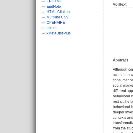
EP3 XML
Volltext
EndNote
HTML Citation
Multiline CSV
OPENAIRE
epicur
xMetaDissPlus
Abstract
Although con
actual behav
consumer beh
social marke
different ap
behavioral i
restrict the
behavioral in
deeper invest
contexts and
transformati
from the stud