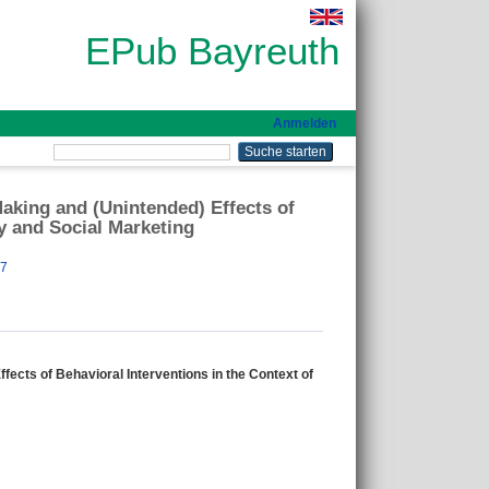
EPub Bayreuth
Anmelden
king and (Unintended) Effects of
cy and Social Marketing
57
cts of Behavioral Interventions in the Context of