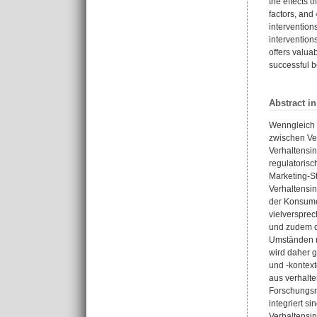
the effects 
factors, and
intervention
intervention
offers valua
successful b
Abstract i
Wenngleich K
zwischen Ver
Verhaltensin
regulatorisc
Marketing-St
Verhaltensin
der Konsumen
vielverspre
und zudem di
Umständen ni
wird daher g
und -kontext
aus verhalte
Forschungsm
integriert s
Verhaltensi