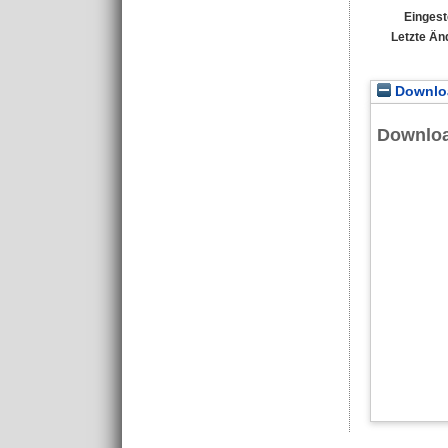
Eingest
Letzte Än
Downloa
Downlo