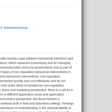
.0: Namensnennung
eality reveals a gap between behavioral intentions and
ntions, which represent a promising tool for changing
ehavioral public policy by governments and as part of
nt types of non-regulatory behavioral interventions in
tory behavioral interventions, non-regulatory
mplemented quickly and cost-effectively and do not
her and under what circumstances non-regulatory
 policy and marketing perspective, there is a call for a
are in different application areas and application
economics perspective, this thesis follows a
methods both in field and laboratory settings. Findings
 importance of understanding 1) the unpredictability of