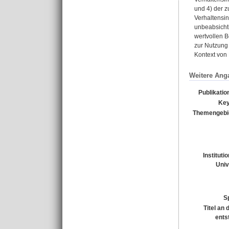
und 4) der z
Verhaltensi
unbeabsichti
wertvollen B
zur Nutzung 
Kontext von 
Weitere Ang
Publikatio
Key
Themengebi
Instituti
Univ
S
Titel an
ents