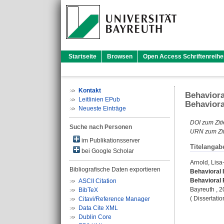
Startseite
Browsen
Open Access Schriftenreihe
Kontakt
Behaviora
Leitlinien EPub
Behaviora
Neueste Einträge
DOI zum Ziti
Suche nach Personen
URN zum Zit
im Publikationsserver
Titelangab
bei Google Scholar
Arnold, Lisa
Bibliografische Daten exportieren
Behavioral 
Behavioral 
ASCII Citation
Bayreuth , 20
BibTeX
( Dissertati
Citavi/Reference Manager
Data Cite XML
Dublin Core