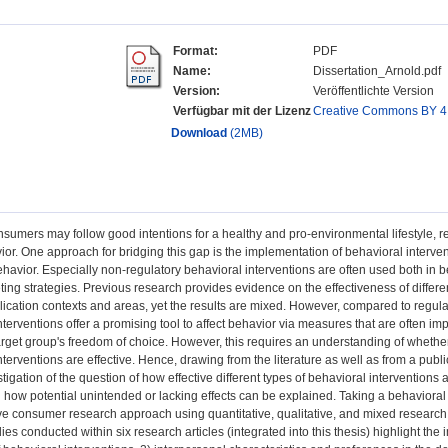
Format:
PDF
Name:
Dissertation_Arnold.pdf
Version:
Veröffentlichte Version
Verfügbar mit der Lizenz
Creative Commons BY 4
Download
(2MB)
sumers may follow good intentions for a healthy and pro-environmental lifestyle, r
ior. One approach for bridging this gap is the implementation of behavioral interve
avior. Especially non-regulatory behavioral interventions are often used both in b
ting strategies. Previous research provides evidence on the effectiveness of differe
plication contexts and areas, yet the results are mixed. However, compared to regula
nterventions offer a promising tool to affect behavior via measures that are often i
 target group's freedom of choice. However, this requires an understanding of whet
terventions are effective. Hence, drawing from the literature as well as from a public
igation of the question of how effective different types of behavioral interventions 
 how potential unintended or lacking effects can be explained. Taking a behavioral 
ve consumer research approach using quantitative, qualitative, and mixed research 
ies conducted within six research articles (integrated into this thesis) highlight the