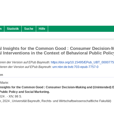
n
Statistik
Suche
Hilfe
l Insights for the Common Good : Consumer Decision-Ma
l Interventions in the Context of Behavioral Public Poli
eren der Version auf EPub Bayreuth:
https://doi.org/10.15495/EPub_UBT_000077
ieren der Version auf EPub Bayreuth:
urn:nbn:de:bvb:703-epub-7757-0
en
-Marie
:
Insights for the Common Good : Consumer Decision-Making and (Unintended) Effe
Public Policy and Social Marketing.
24 . - XIV, 98 S.
on, 2024 , Universität Bayreuth, Rechts- und Wirtschaftswissenschaftliche Fakultät)