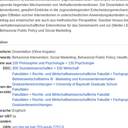
ugrunde liegenden Mechanismen von Verhaltensinterventionen. Die Dissertation lie
nterventionen, gewährt Einblicke in die zugrundeliegenden Entscheidungsmechanis
gten Effekten solcher Interventionen in unterschiedlichen Anwendungskontexten und
eitrag aus empirischer wie auch aus methodischer Perspektive. Darüber hinaus bie
verhaltenswissenschaftlicher Erkenntnisse für das Gemeinwohl und zur (Weiter-) E
Behavioral Public Policy und Social Marketing.
aben
nsform:
Dissertation (Ohne Angabe)
words:
Behavioral Intervention; Social Marketing; Behavioral Public Policy; Health,
ete aus
100 Philosophie und Psychologie
>
150 Psychologie
DDC:
300 Sozialwissenschaften
>
330 Wirtschaft
Fakultäten
>
Rechts- und Wirtschaftswissenschaftliche Fakultät
>
Fachgrupp
Betriebswirtschaftslehre III - Marketing und Konsumentenverhalten
Graduierteneinrichtungen
>
University of Bayreuth Graduate School
onen der
Fakultäten
ersität:
Fakultäten
>
Rechts- und Wirtschaftswissenschaftliche Fakultät
Fakultäten
>
Rechts- und Wirtschaftswissenschaftliche Fakultät
>
Fachgrupp
Graduierteneinrichtungen
prache:
Englisch
 der UBT
Ja
tanden:
URN:
urn:nbn:de:bvb:703-epub-7757-0