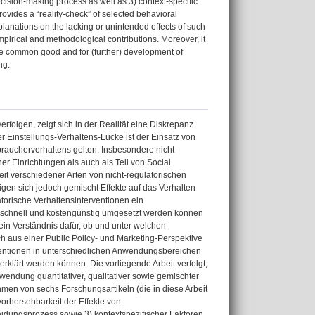
decision-making process as well as 3) context-specific
rovides a “reality-check” of selected behavioral
lanations on the lacking or unintended effects of such
mpirical and methodological contributions. Moreover, it
the common good and for (further) development of
ng.
folgen, zeigt sich in der Realität eine Diskrepanz
 Einstellungs-Verhaltens-Lücke ist der Einsatz von
raucherverhaltens gelten. Insbesondere nicht-
her Einrichtungen als auch als Teil von Social
eit verschiedener Arten von nicht-regulatorischen
gen sich jedoch gemischt Effekte auf das Verhalten
torische Verhaltensinterventionen ein
 schnell und kostengünstig umgesetzt werden können
ein Verständnis dafür, ob und unter welchen
ch aus einer Public Policy- und Marketing-Perspektive
erventionen in unterschiedlichen Anwendungsbereichen
rklärt werden können. Die vorliegende Arbeit verfolgt,
ndung quantitativer, qualitativer sowie gemischter
men von sechs Forschungsartikeln (die in diese Arbeit
vorhersehbarkeit der Effekte von
idungsprozess sowie 3) kontextspezifischer Faktoren