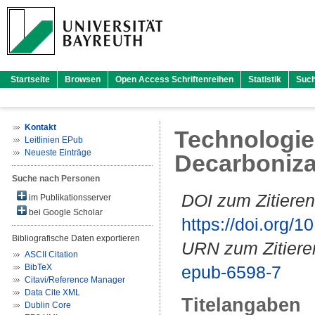
Startseite
Browsen
Open Access Schriftenreihen
Statistik
Suc
Kontakt
Technologies
Leitlinien EPub
Neueste Einträge
Decarbonizat
Suche nach Personen
DOI zum Zitieren
im Publikationsserver
bei Google Scholar
https://doi.org
Bibliografische Daten exportieren
URN zum Zitiere
ASCII Citation
BibTeX
epub-6598-7
Citavi/Reference Manager
Data Cite XML
Titelangaben
Dublin Core