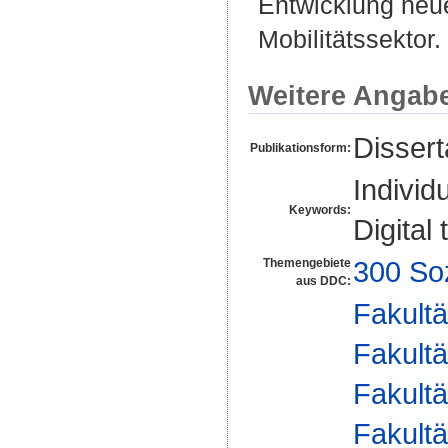
Entwicklung neu
Mobilitätssektor.
Weitere Angab
Disser
Publikationsform:
Individ
Keywords:
Digita
300 So
Themengebiete
aus DDC:
Fakultä
Fakultä
Fakultä
Fakultä