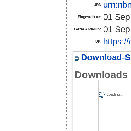
urn:nb
URN:
01 Sep
Eingestellt am:
01 Sep
Letzte Änderung:
https:/
URI:
Download-St
Downloads
Loading...