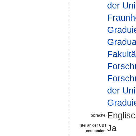
der Uni
Fraunh
Gradui
Gradua
Fakultä
Forsch
Forsch
der Uni
Gradui
Englis
Sprache:
Ja
Titel an der UBT
entstanden: