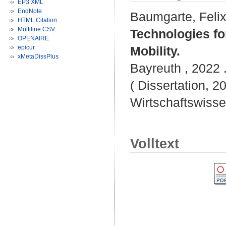
EP3 XML
EndNote
Baumgarte, Feli
HTML Citation
Multiline CSV
Technologies for
OPENAIRE
epicur
Mobility.
xMetaDissPlus
Bayreuth , 2022 .
( Dissertation, 2
Wirtschaftswisse
Volltext