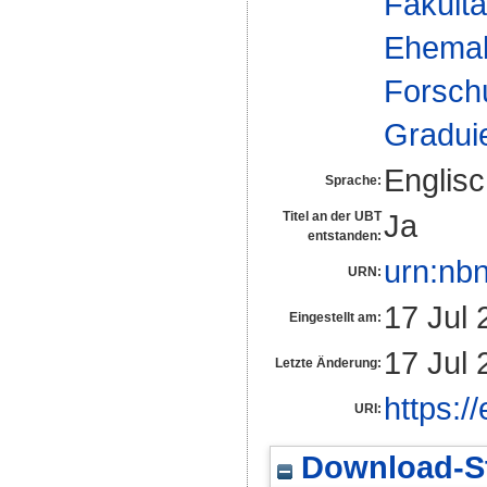
Fakultä
Ehemal
Forsch
Gradui
Englis
Sprache:
Ja
Titel an der UBT
entstanden:
urn:nb
URN:
17 Jul 
Eingestellt am:
17 Jul 
Letzte Änderung:
https:/
URI:
Download-St