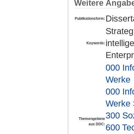
Weitere Angab
Disser
Publikationsform:
Strateg
intelli
Keywords:
Enterpr
000 Inf
Werke
000 Inf
Werke
300 So
Themengebiete
aus DDC:
600 Te