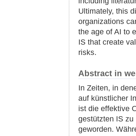
including literat
Ultimately, this 
organizations ca
the age of AI to
IS that create va
risks.
Abstract in we
In Zeiten, in d
auf künstlicher I
ist die effektiv
gestützten IS zu
geworden. Währe