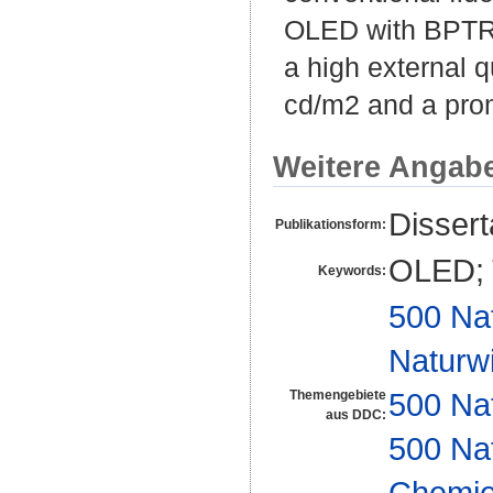
OLED with BPTRZ
a high external 
cd/m2 and a prom
Weitere Angab
Disser
Publikationsform:
OLED; T
Keywords:
500 Na
Naturw
500 Na
Themengebiete
aus DDC:
500 Na
Chemi