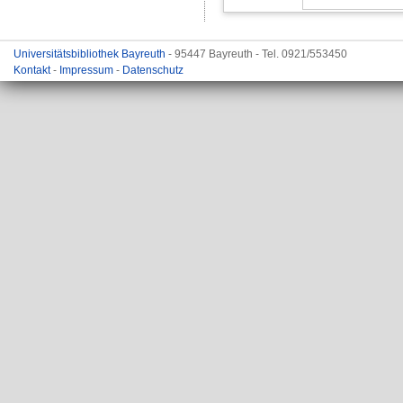
Universitätsbibliothek Bayreuth
- 95447 Bayreuth - Tel. 0921/553450
Kontakt
-
Impressum
-
Datenschutz