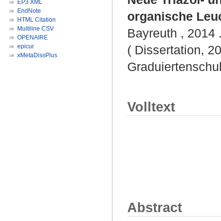
EP3 XML
EndNote
organische Leu
HTML Citation
Multiline CSV
Bayreuth , 2014 .
OPENAIRE
epicur
( Dissertation, 2
xMetaDissPlus
Graduiertenschu
Volltext
Abstract