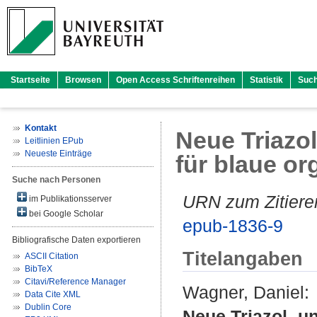
Startseite
Browsen
Open Access Schriftenreihen
Statistik
Suc
Kontakt
Neue Triazol
Leitlinien EPub
Neueste Einträge
für blaue o
Suche nach Personen
URN zum Zitiere
im Publikationsserver
bei Google Scholar
epub-1836-9
Bibliografische Daten exportieren
Titelangaben
ASCII Citation
BibTeX
Citavi/Reference Manager
Wagner, Daniel
:
Data Cite XML
Dublin Core
Neue Triazol- un