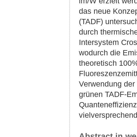
lm/W erzielt wer
das neue Konzept
(TADF) untersuch
durch thermische
Intersystem Cros
wodurch die Emis
theoretisch 100%
Fluoreszenzemitt
Verwendung der T
grünen TADF-Emi
Quanteneffizienz
vielversprechen
Abstract in we