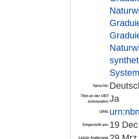
Naturw
Gradui
Gradui
Naturw
synthet
Syste
Deutsc
Sprache:
Ja
Titel an der UBT
entstanden:
urn:nb
URN:
19 Dec
Eingestellt am:
29 Mrz
Letzte Änderung: