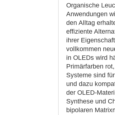
Organische Leuc
Anwendungen wie
den Alltag erhal
effiziente Alter
ihrer Eigenschaf
vollkommen neue
in OLEDs wird hä
Primärfarben rot,
Systeme sind für 
und dazu kompati
der OLED-Materia
Synthese und Ch
bipolaren Matrixm