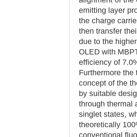
emitting layer p
the charge carri
then transfer the
due to the higher
OLED with MBPTR
efficiency of 7.
Furthermore the 
concept of the t
by suitable desig
through thermal 
singlet states, 
theoretically 10
conventional fluo