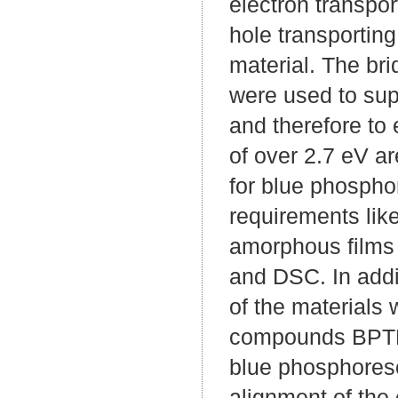
electron transpor
hole transporting
material. The br
were used to sup
and therefore to 
of over 2.7 eV ar
for blue phospho
requirements like
amorphous films 
and DSC. In addi
of the materials 
compounds BPTRZ
blue phosphoresc
alignment of the 