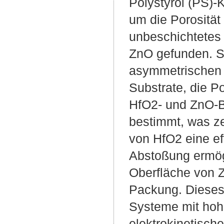
Polystyrol (PS)-
um die Porositä
unbeschichtetes
ZnO gefunden. S
asymmetrischen 
Substrate, die 
HfO2- und ZnO-B
bestimmt, was ze
von HfO2 eine ef
Abstoßung ermög
Oberfläche von 
Packung. Dieses P
Systeme mit hoh
elektrokinetische