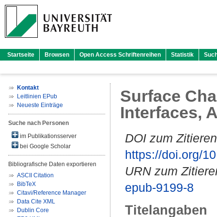
Startseite
Browsen
Open Access Schriftenreihen
Statistik
Suc
Kontakt
Surface Char
Leitlinien EPub
Neueste Einträge
Interfaces, 
Suche nach Personen
DOI zum Zitieren
im Publikationsserver
bei Google Scholar
https://doi.org
Bibliografische Daten exportieren
URN zum Zitiere
ASCII Citation
BibTeX
epub-9199-8
Citavi/Reference Manager
Data Cite XML
Titelangaben
Dublin Core