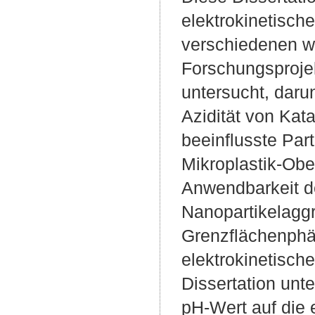
elektrokinetisch
verschiedenen wi
Forschungsprojek
untersucht, daru
Azidität von Kat
beeinflusste Par
Mikroplastik-Obe
Anwendbarkeit de
Nanopartikelaggr
Grenzflächenphä
elektrokinetisch
Dissertation unt
pH-Wert auf die 