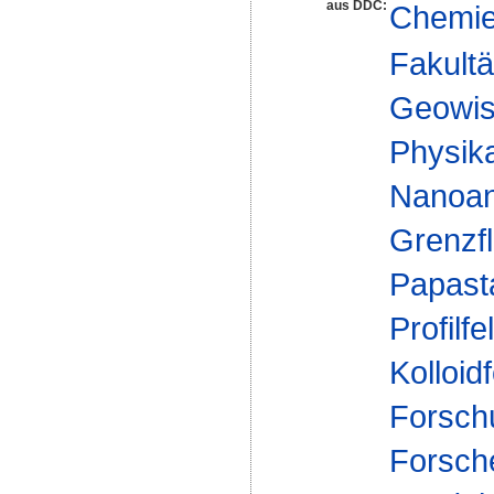
aus DDC:
Chemi
Fakultä
Geowis
Physika
Nanoan
Grenzfl
Papast
Profilfe
Kolloid
Forsch
Forsch