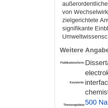
außerordentliche
von Wechselwirk
zielgerichtete A
signifikante Ein
Umweltwissensch
Weitere Angab
Disser
Publikationsform:
electro
interfa
Keywords:
chemis
500 Na
Themengebiete