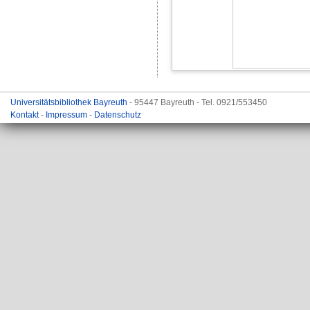
Universitätsbibliothek Bayreuth
- 95447 Bayreuth - Tel. 0921/553450
Kontakt
-
Impressum
-
Datenschutz