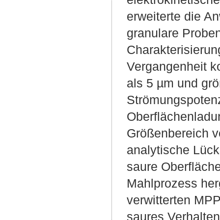
erweiterte die 
granulare Probe
Charakterisierun
Vergangenheit kon
als 5 µm und grö
Strömungspotenzi
Oberflächenladu
Größenbereich v
analytische Lück
saure Oberfläche
Mahlprozess herg
verwitterten MP
saures Verhalten 