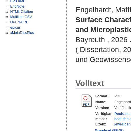
EP3 XML
EndNote
Engelhardt, Matt
HTML Citation
Multiline CSV
Surface Characte
OPENAIRE
epicur
and Microplasti
xMetaDissPlus
Bayreuth , 2026 .
( Dissertation, 2
und Geowissensc
Volltext
Format:
PDF
Name:
Engelhard
Version:
Veröffentl
Verfügbar
Deutsches
mit der
bedürfen d
Lizenz
jeweilige
Download
(88MB)