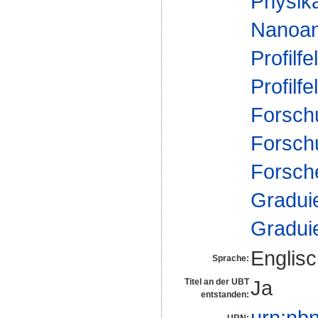
Physika
Nanoan
Profilfe
Profilfe
Forsch
Forsch
Forsch
Gradui
Gradui
Englis
Sprache:
Ja
Titel an der UBT
entstanden:
urn:nb
URN: