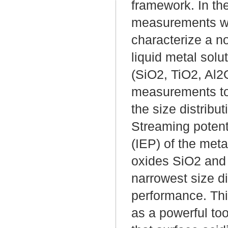
framework. In the
measurements wer
characterize a no
liquid metal solu
(SiO2, TiO2, Al2
measurements to 
the size distribut
Streaming potent
(IEP) of the meta
oxides SiO2 and 
narrowest size di
performance. Thi
as a powerful too