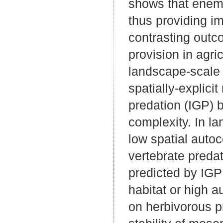
shows that enemi
thus providing i
contrasting outc
provision in agri
landscape-scale 
spatially-explici
predation (IGP)
complexity. In l
low spatial autoc
vertebrate predat
predicted by IGP
habitat or high a
on herbivorous pr