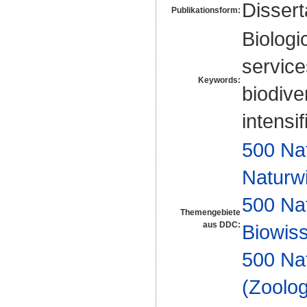
Disser
Publikationsform:
Biologi
service
Keywords:
biodive
intensif
500 Na
Naturw
500 Na
Themengebiete
aus DDC:
Biowiss
500 Na
(Zoolog