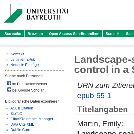
Startseite
Browsen
Open Access Schriftenreihen
Statistik
Suc
Kontakt
Landscape-s
Leitlinien EPub
Neueste Einträge
control in a
Suche nach Personen
URN zum Zitiere
im Publikationsserver
bei Google Scholar
epub-55-1
Bibliografische Daten exportieren
Titelangaben
ASCII Citation
BibTeX
Citavi/Reference Manager
Martin, Emily
:
Data Cite XML
Dublin Core
Landscape-scale