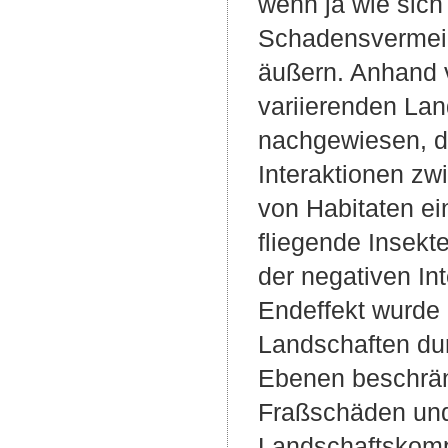
wenn ja wie sich
Schadensvermeid
äußern. Anhand v
variierenden Lan
nachgewiesen, d
Interaktionen z
von Habitaten ei
fliegende Insekte
der negativen In
Endeffekt wurde 
Landschaften dur
Ebenen beschränk
Fraßschäden und
Landschaftskompl