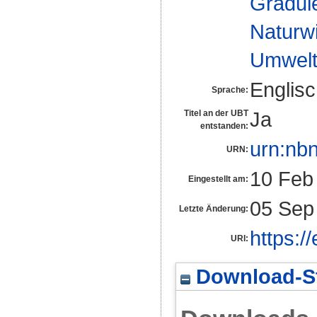
Gradui
Naturw
Umwelt
Englis
Sprache:
Ja
Titel an der UBT
entstanden:
urn:nb
URN:
10 Feb
Eingestellt am:
05 Sep
Letzte Änderung:
https:/
URI:
Download-St