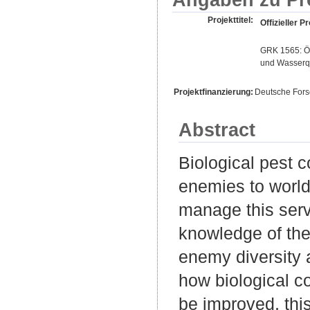
Projekttitel:
Offizieller Pr
GRK 1565: Ök
und Wasserqu
Projektfinanzierung:
Deutsche For
Abstract
Biological pest c
enemies to world
manage this servi
knowledge of the
enemy diversity a
how biological co
be improved, thi