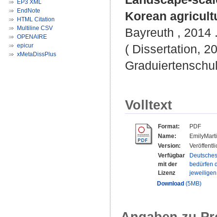
EP3 XML
EndNote
Korean agricult
HTML Citation
Multiline CSV
Bayreuth , 2014 .
OPENAIRE
epicur
( Dissertation, 2
xMetaDissPlus
Graduiertenschu
Volltext
Format:
PDF
Name:
EmilyMart
Version:
Veröffentl
Verfügbar
Deutsches
mit der
bedürfen d
Lizenz
jeweilige
Download
(5MB)
Angaben zu Pr