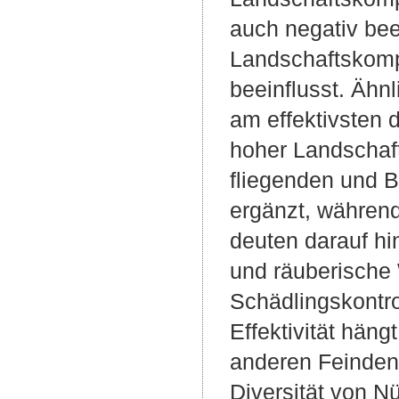
auch negativ bee
Landschaftskompl
beeinflusst. Ähn
am effektivsten 
hoher Landschaft
fliegenden und B
ergänzt, während
deuten darauf hi
und räuberische
Schädlingskontro
Effektivität hän
anderen Feinden 
Diversität von N