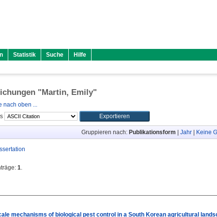
n
Statistik
Suche
Hilfe
lichungen "
Martin, Emily
"
 nach oben ...
ls
Gruppieren nach:
Publikationsform
|
Jahr
|
Keine G
ssertation
nträge:
1
.
le mechanisms of biological pest control in a South Korean agricultural lands