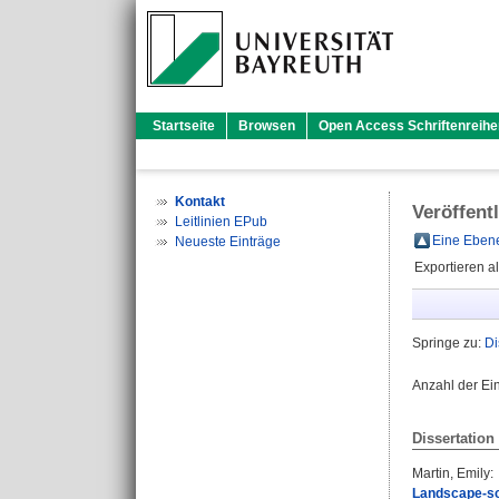
Startseite
Browsen
Open Access Schriftenreihe
Kontakt
Veröffent
Leitlinien EPub
Eine Ebene
Neueste Einträge
Exportieren a
Springe zu:
Di
Anzahl der Ei
Dissertation
Martin, Emily
:
Landscape-sca