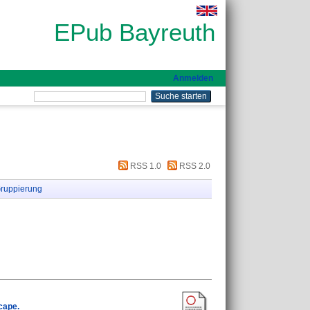
EPub Bayreuth
Anmelden
RSS 1.0
RSS 2.0
ruppierung
cape.