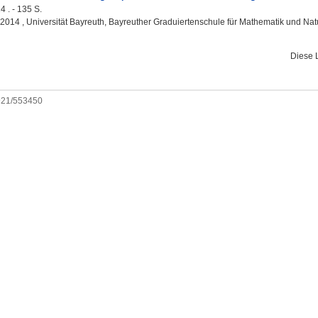
4 . - 135 S.
, 2014 , Universität Bayreuth, Bayreuther Graduiertenschule für Mathematik und Na
Diese 
0921/553450