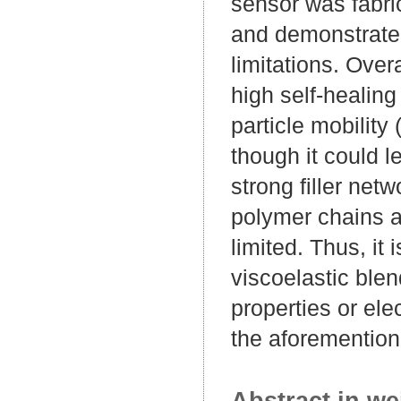
sensor was fabri
and demonstrated 
limitations. Overa
high self-healing 
particle mobilit
though it could l
strong filler net
polymer chains a
limited. Thus, it
viscoelastic ble
properties or ele
the aforemention
Abstract in we