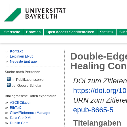
Startseite
Browsen
Open Access Schriftenreihen
Statistik
Suc
Kontakt
Double-Edged
Leitlinien EPub
Neueste Einträge
Healing Con
Suche nach Personen
DOI zum Zitieren
im Publikationsserver
bei Google Scholar
https://doi.org
Bibliografische Daten exportieren
URN zum Zitiere
ASCII Citation
BibTeX
epub-8665-5
Citavi/Reference Manager
Data Cite XML
Titelangaben
Dublin Core