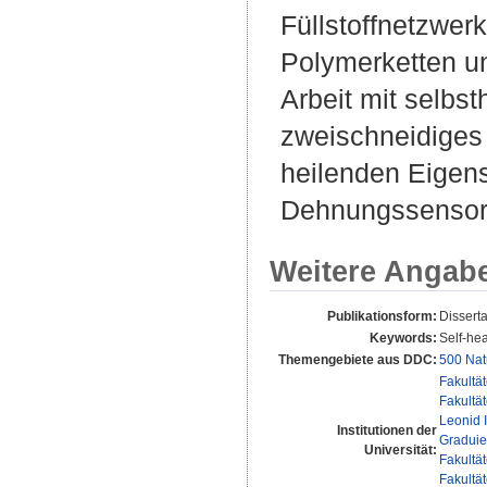
Füllstoffnetzwer
Polymerketten un
Arbeit mit selbs
zweischneidiges
heilenden Eigens
Dehnungssensor 
Weitere Angab
Publikationsform:
Dissert
Keywords:
Self-he
Themengebiete aus DDC:
500 Nat
Fakultä
Fakultä
Leonid 
Institutionen der
Graduie
Universität:
Fakultä
Fakultä