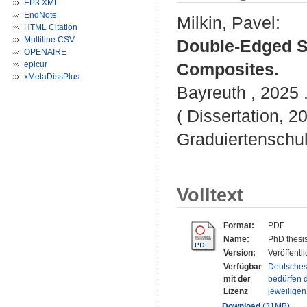
EP3 XML
EndNote
Milkin, Pavel
:
HTML Citation
Multiline CSV
Double-Edged Sw
OPENAIRE
epicur
Composites.
xMetaDissPlus
Bayreuth , 2025 .
( Dissertation, 2
Graduiertenschu
Volltext
Format:
PDF
Name:
PhD thesis
Version:
Veröffentl
Verfügbar
Deutsches
mit der
bedürfen d
Lizenz
jeweilige
Download
(31MB)