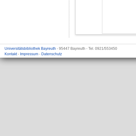
Universitätsbibliothek Bayreuth
- 95447 Bayreuth - Tel. 0921/553450
Kontakt
-
Impressum
-
Datenschutz